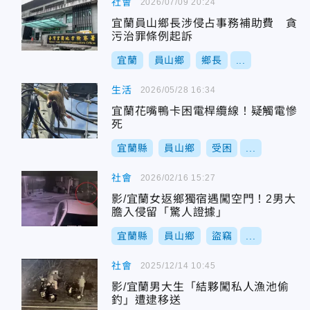
社會
2026/07/09 20:24
宜蘭員山鄉長涉侵占事務補助費 貪
污治罪條例起訴
宜蘭
員山鄉
鄉長
...
生活
2026/05/28 16:34
宜蘭花嘴鴨卡困電桿纜線！疑觸電慘
死
宜蘭縣
員山鄉
受困
...
社會
2026/02/16 15:27
影/宜蘭女返鄉獨宿遇闖空門！2男大
膽入侵留「驚人證據」
宜蘭縣
員山鄉
盜竊
...
社會
2025/12/14 10:45
影/宜蘭男大生「結夥闖私人漁池偷
釣」遭逮移送