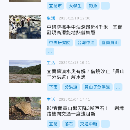
宜蘭市
大學生
釣魚
...
生活
2025/12/10 12:36
中研院攜手中油深鑽近4千米 宜蘭
發現高潛能地熱儲集層
中央研究院
台灣中油
宜蘭員山
...
生活
2025/11/13 16:21
宜蘭蘇澳水災有解？借鏡汐止「員山
子分洪道」解水患
下雨
分洪道
員山子分洪道
...
生活
2025/11/04 17:41
影/宜蘭員山鄉天降3噸巨石！ 蜊埤
路雙向交通一度遭阻斷
宜蘭
落石
交通中斷
...