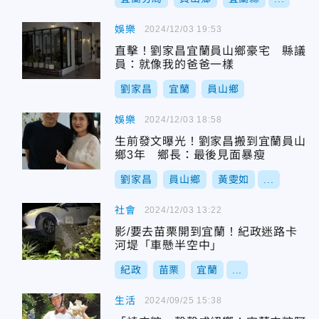
娛樂
2024/12/03 19:53
直擊！劉家昌宜蘭員山鄉豪宅 縣議
員：就像我的爸爸一樣
劉家昌
宜蘭
員山鄉
娛樂
2024/12/03 18:58
生前發文曝光！劉家昌搬到宜蘭員山
鄉3年 鄉長：最後見面暴瘦
劉家昌
員山鄉
黃雯如
...
社會
2024/12/03 13:22
影/要去苗栗開到宜蘭！紀政迷路卡
河堤「車懸半空中」
紀政
苗栗
宜蘭
...
生活
2024/09/25 15:38