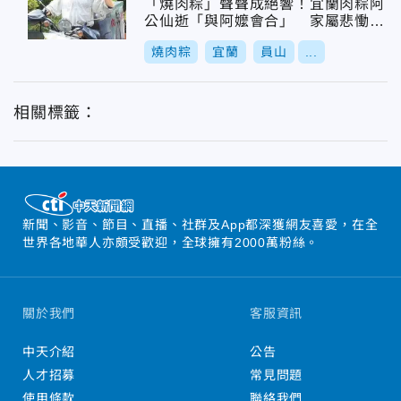
「燒肉粽」聲聲成絕響！宜蘭肉粽阿
公仙逝「與阿嬤會合」 家屬悲慟證
實
燒肉粽
宜蘭
員山
...
相關標籤：
新聞、影音、節目、直播、社群及App都深獲網友喜愛，在全
世界各地華人亦頗受歡迎，全球擁有2000萬粉絲。
關於我們
客服資訊
中天介紹
公告
人才招募
常見問題
使用條款
聯絡我們