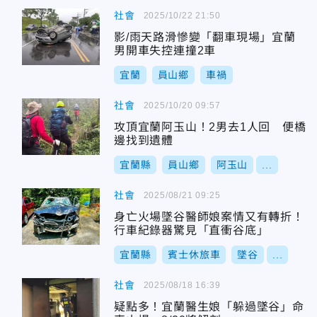
社會
2025/10/22 21:50
影/雨天路滑慘變「翻車現場」宜蘭
男開車失控連撞2車
宜蘭
員山鄉
車禍
社會
2025/10/20 09:57
攻頂宜蘭阿玉山！2男去1人回 便橋
邊找到遺體
宜蘭縣
員山鄉
阿玉山
...
社會
2025/08/21 09:25
身亡火場墜谷醫師娘案情又有轉折！
行車紀錄器驚見「直衝谷底」
宜蘭縣
賓士休旅車
墜谷
...
社會
2025/08/18 16:39
疑點多！宜蘭醫生娘「躲過墜谷」命