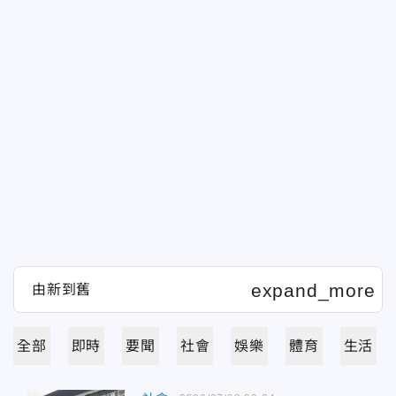
全部
即時
要聞
社會
娛樂
體育
生活