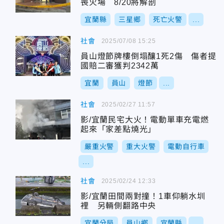
喪火場 8/20將解剖
宜蘭縣
三星鄉
死亡火警
...
社會
2025/07/08 15:25
員山燈節牌樓倒塌釀1死2傷 傷者提
國賠二審獲判2342萬
宜蘭
員山
燈節
...
社會
2025/02/27 11:57
影/宜蘭民宅大火！電動單車充電燃
起來「家差點燒光」
嚴重火警
重大火警
電動自行車
...
社會
2025/02/24 12:33
影/宜蘭田間兩對撞！1車仰躺水圳
裡 另輛側翻路中央
宜蘭分局
員山鄉
宜蘭縣
...