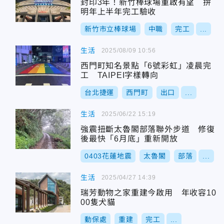
封印3年！新竹棒球場重啟有望 拚
明年上半年完工驗收
新竹市立棒球場
中職
完工
...
生活
2025/08/09 10:56
西門町知名景點「6號彩虹」凌晨完
工 TAIPEI字樣轉向
台北捷運
西門町
出口
...
生活
2025/06/22 15:19
強震扭斷太魯閣部落聯外步道 修復
後最快「6月底」重新開放
0403花蓮地震
太魯閣
部落
...
生活
2025/04/27 14:39
瑞芳動物之家重建今啟用 年收容10
00隻犬貓
動保處
重建
完工
...