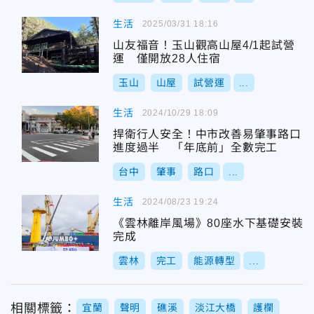
生活
2025/03/31 18:16
山友福音！玉山觀高山屋4/1起試營
運 僅開放28人住宿
玉山
山屋
試營運
...
生活
2024/10/29 18:09
捍衛行人安全！中市改善易肇事路口
進度過半 「年底前」全數完工
台中
肇事
路口
...
生活
2024/08/23 19:24
《雲林離岸風場》80座水下基礎安裝
完成
雲林
完工
能源轉型
...
相關標籤：
宜蘭
聲明
礁溪
淡江大橋
護欄