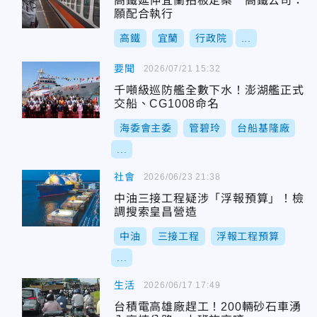
高鐵延伸宜蘭拍板定案 高鐵公司：
願配合執行
高鐵
宜蘭
行政院
...
要聞
2026/07/21 15:32
千噸級巡防艦全數下水！澎湖艦正式
交船、CG1008命名
海委會主委
管碧玲
台船基隆廠
...
社會
2026/06/23 21:38
中油三接工程疑涉「浮報預算」！檢
調搜索皇昌營造
中油
三接工程
浮報工程預算
...
生活
2026/06/17 17:49
台積電高雄廠趕工！200輛砂石車湧