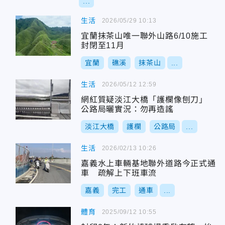
...
生活
2026/05/29 10:13
宜蘭抹茶山唯一聯外山路6/10施工
封閉至11月
宜蘭
礁溪
抹茶山
...
生活
2026/05/12 12:59
網紅質疑淡江大橋「護欄像刨刀」
公路局曬實況：勿再造謠
淡江大橋
護欄
公路局
...
生活
2026/02/13 10:26
嘉義水上車輛基地聯外道路今正式通
車 疏解上下班車流
嘉義
完工
通車
...
體育
2025/09/12 10:55