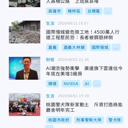
入高楠公路 上班族哀嚎
高雄市
楠梓區
台積電
...
生活
2026/06/11 16:57
國際慢城變危險工地！4500萬人行
道工程惹民怨：長者被鋼筋絆倒
嘉義
嘉義大林鎮
國際慢城
...
財經
2026/06/02 21:36
AI潮流強勢衝擊 廣達旗下雲達估今
年底在美增3廠房
輝達
NVIDIA
AI
...
生活
2026/06/01 15:19
桃園警犬隊新家動土 斥資打造綠能
廳舍明年完工
桃園市政府
刑事警察大隊
警犬隊