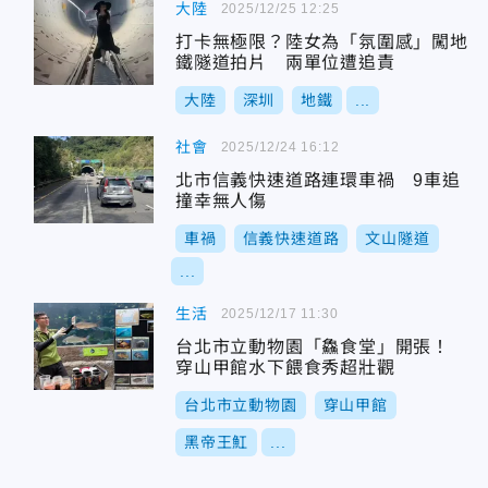
大陸
2025/12/25 12:25
打卡無極限？陸女為「氛圍感」闖地
鐵隧道拍片 兩單位遭追責
大陸
深圳
地鐵
...
社會
2025/12/24 16:12
北市信義快速道路連環車禍 9車追
撞幸無人傷
車禍
信義快速道路
文山隧道
...
生活
2025/12/17 11:30
台北市立動物園「鱻食堂」開張！
穿山甲館水下餵食秀超壯觀
台北市立動物園
穿山甲館
黑帝王魟
...