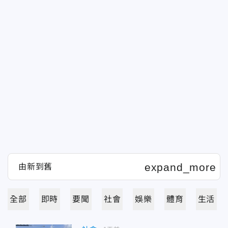
全部
即時
要聞
社會
娛樂
體育
生活