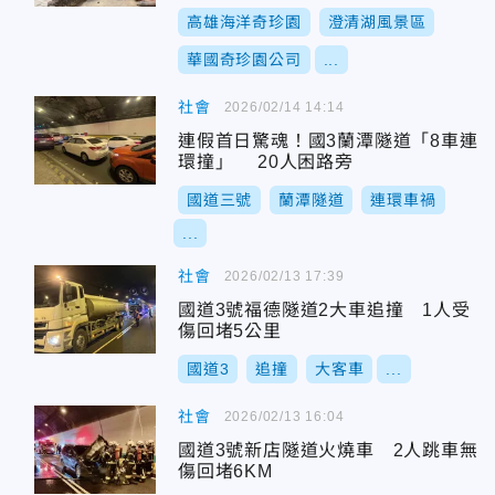
高雄海洋奇珍園
澄清湖風景區
華國奇珍園公司
...
社會
2026/02/14 14:14
連假首日驚魂！國3蘭潭隧道「8車連
環撞」 20人困路旁
國道三號
蘭潭隧道
連環車禍
...
社會
2026/02/13 17:39
國道3號福德隧道2大車追撞 1人受
傷回堵5公里
國道3
追撞
大客車
...
社會
2026/02/13 16:04
國道3號新店隧道火燒車 2人跳車無
傷回堵6KM