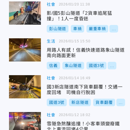
社會
2026/01/20 11:38
影/國5彭山隧道「2貨車追尾猛
撞」！1人一度昏迷
彭山隧道
車禍
嚴重車禍
...
生活
2026/01/15 15:50
用路人有感！信義快速道路象山隧道
南向路面更新
信義
象山隧道
國道3號
...
社會
2026/01/14 16:49
國3新店隧道南下貨車翻覆！交通一
度回堵 司機自行脫困
國道3號
新店隧道
貨車翻覆
...
社會
2026/01/12 18:02
雪隧急煞釀追撞！小客車頭變廢鐵
北上車流回堵4公里