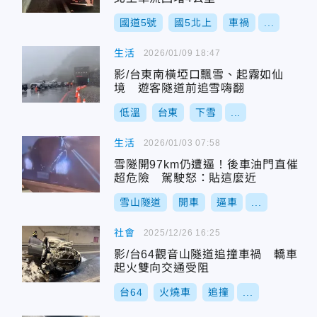
國道5號
國5北上
車禍
...
生活
2026/01/09 18:47
影/台東南橫埡口飄雪、起霧如仙
境 遊客隧道前追雪嗨翻
低溫
台東
下雪
...
生活
2026/01/03 07:58
雪隧開97km仍遭逼！後車油門直催
超危險 駕駛怒：貼這麼近
雪山隧道
開車
逼車
...
社會
2025/12/26 16:25
影/台64觀音山隧道追撞車禍 轎車
起火雙向交通受阻
台64
火燒車
追撞
...