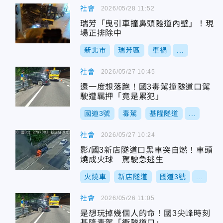
社會
2026/05/28 11:52
瑞芳「曳引車撞鼻頭隧道內壁」！現
場正排除中
新北市
瑞芳區
車禍
...
社會
2026/05/27 10:45
還一度想落跑！國3毒駕撞隧道口駕
駛遭羈押「竟是累犯」
國道3號
毒駕
基隆隧道
...
社會
2026/05/27 10:24
影/國3新店隧道口黑車突自燃！車頭
燒成火球 駕駛急逃生
火燒車
新店隧道
國道3號
...
社會
2026/05/26 11:05
是想玩掉幾個人的命！國3尖峰時刻
基隆毒駕「衝隧道口」