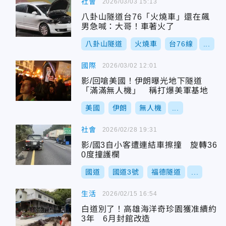
社會
2026/03/03 15:13
八卦山隧道台76「火燒車」還在飆
男急喊：大哥！車著火了
八卦山隧道
火燒車
台76線
...
國際
2026/03/02 12:01
影/回嗆美國！伊朗曝光地下隧道
「滿滿無人機」 稱打爆美軍基地
美國
伊朗
無人機
...
社會
2026/02/28 19:31
影/國3自小客遭連結車擦撞 旋轉36
0度撞護欄
國道
國道3號
福德隧道
...
生活
2026/02/15 16:54
白道別了！高雄海洋奇珍園獲准續約
3年 6月封館改造