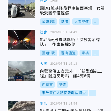
社會
1天前
國道1號基隆段翻車後面塞爆 女駕
駛受困幸僅輕傷
國道1號
基隆
大業隧道
...
社會
2026/08/04 14:49
影/25歲男雪隧爆胎「沒放警示標
誌」 後車追撞2傷
國道5號
雪山隧道
車禍
...
大陸
2026/07/31 15:13
內蒙驚傳工安意外！「新型儲能工
程」隧道突坍塌 釀4死6傷
內蒙古
隧道
事故責任人將面臨哪些調查
...
生活
2026/07/13 14:54