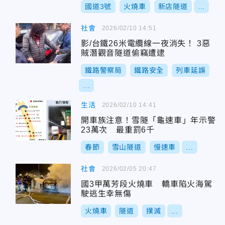
國道3號
火燒車
新店隧道
...
社會
2026/02/10 14:51
影/台鐵26米電纜線一夜消失！ 3惡
賊潛觀音隧道偷竊遭逮
鐵路警察局
鐵路安全
列車延誤
...
生活
2026/02/10 14:41
開車族注意！雪隧「龜速車」年示警
23萬次 最重罰6千
春節
雪山隧道
慢速車
...
社會
2026/02/05 20:47
國3甲萬芳段火燒車 轎車陷火海駕
駛逃生幸無傷
火燒車
隧道
撲滅
...