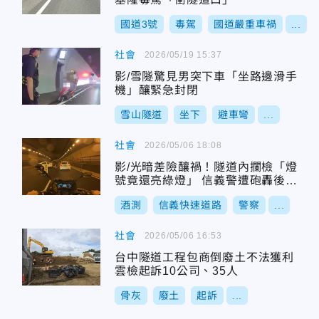
國道3號
毒駕
國道嚴重車禍
...
社會
2026/05/19 15:37
影/雪隧驚見男突下車「坐路邊滑手
機」釀緊急封閉
雪山隧道
坐下
避車彎
...
社會
2026/05/06 18:08
影/光暗差險釀禍！隧道內攔檢「燈
號竟還亮綠燈」 信義警遭砲轟後認
錯
酒測
信義快速道路
警察
...
社會
2026/05/06 16:53
台中隧道工程包商倒廢土不法獲利
雲檢起訴10公司、35人
骨灰
廢土
起訴
...