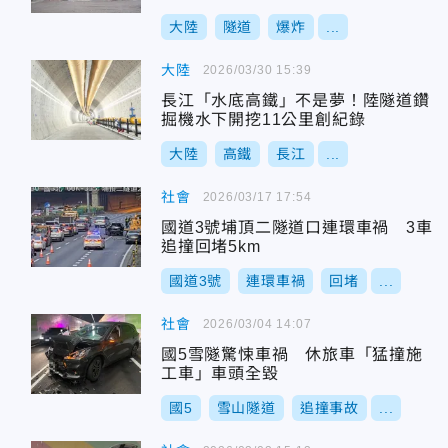
大陸
隧道
爆炸
...
大陸
2026/03/30 15:39
長江「水底高鐵」不是夢！陸隧道鑽
掘機水下開挖11公里創紀錄
大陸
高鐵
長江
...
社會
2026/03/17 17:54
國道3號埔頂二隧道口連環車禍 3車
追撞回堵5km
國道3號
連環車禍
回堵
...
社會
2026/03/04 14:07
國5雪隧驚悚車禍 休旅車「猛撞施
工車」車頭全毀
國5
雪山隧道
追撞事故
...