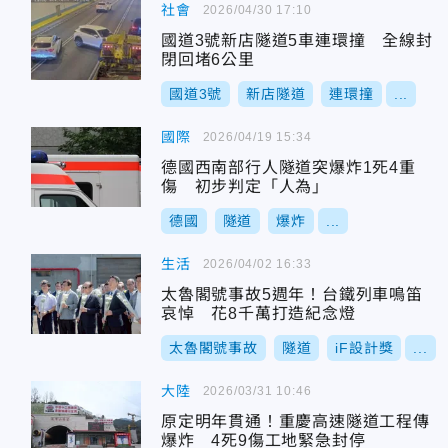
社會
2026/04/30 17:10
國道3號新店隧道5車連環撞 全線封
閉回堵6公里
國道3號
新店隧道
連環撞
...
國際
2026/04/19 15:34
德國西南部行人隧道突爆炸1死4重
傷 初步判定「人為」
德國
隧道
爆炸
...
生活
2026/04/02 16:33
太魯閣號事故5週年！台鐵列車鳴笛
哀悼 花8千萬打造紀念燈
太魯閣號事故
隧道
iF設計獎
...
大陸
2026/03/31 10:46
原定明年貫通！重慶高速隧道工程傳
爆炸 4死9傷工地緊急封停