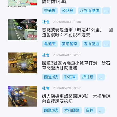
間封閉1小時
交通部
公路局
八卦山隧道
...
社會
2026/06/03 11:08
雪隧驚現龜速車「時速41公里」 國
道警傻眼：不罰說不過去
龜速車
國道警察
雪山隧道
...
社會
2026/06/02 14:55
國道3號安坑隧道小貨車打滑 砂石
車閃避折甘蔗撞牆
國道3號
砂石車
折甘蔗
...
社會
2026/05/28 19:58
婦人騎機車誤闖國道3號 木柵隧道
內自摔還要挨罰
國道3號
木柵隧道
自摔
...