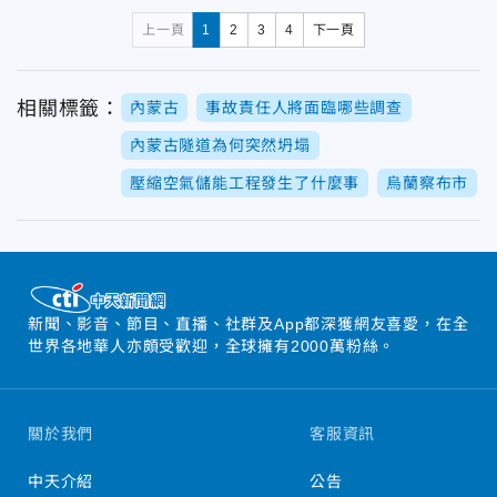
上一頁
1
2
3
4
下一頁
相關標籤：
內蒙古
事故責任人將面臨哪些調查
內蒙古隧道為何突然坍塌
壓縮空氣儲能工程發生了什麼事
烏蘭察布市
新聞、影音、節目、直播、社群及App都深獲網友喜愛，在全
世界各地華人亦頗受歡迎，全球擁有2000萬粉絲。
關於我們
客服資訊
中天介紹
公告