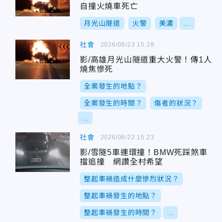
自撞火燒車死亡
月光山隧道
火警
美濃
...
社會
2026/06/23 15:28
影/高雄月光山隧道重大火警！傳1人
燒焦慘死
全案發生的地點？
全案發生的時間？
傷者的狀況？
...
社會
2026/06/22 15:23
影/雪隧5車連環撞！BMW死踩煞車
擋追撞 網讚全村希望
整起車禍造成什麼慘烈狀況？
整起車禍發生的地點？
整起車禍發生的時間？
...