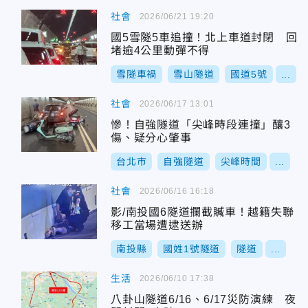
社會
2026/06/21 19:20
國5雪隧5車追撞！北上車道封閉 回
堵逾4公里動彈不得
雪隧車禍
雪山隧道
國道5號
...
社會
2026/06/17 13:01
慘！自強隧道「尖峰時段連撞」釀3
傷、疑分心肇事
台北市
自強隧道
尖峰時間
...
社會
2026/06/16 16:18
影/南投國6隧道攔截贓車！越籍失聯
移工當場遭逮送辦
南投縣
國姓1號隧道
隧道
...
生活
2026/06/10 17:38
八卦山隧道6/16、6/17災防演練 夜