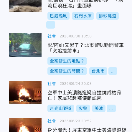
影/震撼！石門水庫啟動排砂 「泥
流巨浪狂瀉」畫面曝
巴威颱風
石門水庫
排砂隧道
...
社會
2026/06/30 13:50
影/阿sir又累了？北市警執勤開警車
「突追撞前車」
全案發生的地點？
全案發生的時間？
台北市
...
社會
2026/06/24 20:08
空軍中士美濃隧道疑自撞燒成枯骨
亡！家屬悲赴殯儀館認屍
月光山隧道
火警
美濃
...
社會
2026/06/23 20:52
身分曝光！屏東空軍中士美濃隧道疑