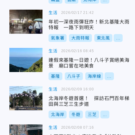
生活
2026/02/17 21:42
年初一深夜雨彈狂炸！新北基隆大雨
特報 一路下到明天
氣象署
大雨特報
東北風
...
生活
2026/02/16 08:45
連假來基隆一日遊！八斗子賞絕美海
景 廟口嘗在地美食
基隆
八斗子
海岸線
...
生活
2026/02/09 16:00
北海岸冬遊首選！ 探訪石門百年梯
田與三芝三生步道
北海岸
冬遊
三芝
...
生活
2026/02/08 07:16