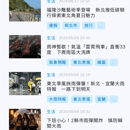
生活
2026/06/17 16:05
福隆沙雕藝術季登場 新北推低碳騎
行探索東北角夏日魅力
連假
新北市
旅行
...
生活
2026/05/09 20:40
雨神暫歇！氣溫「雲霄飛車」直衝33
度 下周雨區大洗牌
氣象預報
東北季風
鋒面
...
生活
2026/05/09 10:15
東北季風挾雨彈襲！新北、宜蘭大雨
特報 一路下到明天
大雨特報
東北季風
宜蘭
...
生活
2026/05/08 18:32
下班小心！2縣市雨彈開炸 慎防瞬
間大雨