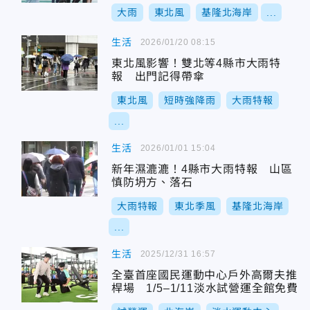
大雨
東北風
基隆北海岸
...
生活
2026/01/20 08:15
東北風影響！雙北等4縣市大雨特
報 出門記得帶傘
東北風
短時強降雨
大雨特報
...
生活
2026/01/01 15:04
新年濕漉漉！4縣市大雨特報 山區
慎防坍方、落石
大雨特報
東北季風
基隆北海岸
...
生活
2025/12/31 16:57
全臺首座國民運動中心戶外高爾夫推
桿場 1/5–1/11淡水試營運全館免費