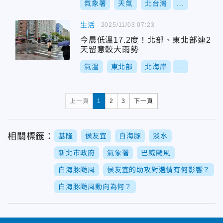
氣象署
天氣
北台灣
...
生活
2025/11/03 07:23
今晨低溫17.2度！北部、東北部連2
天留意較大雨勢
氣溫
東北部
北海岸
...
上一頁
1
2
3
下一頁
相關標籤：
基隆
侯友宜
白海豚
淡水
新北市政府
氣象署
巴威颱風
白海豚颱風
侯友宜的助攻對選情有何影響？
白海豚颱風動向為何？