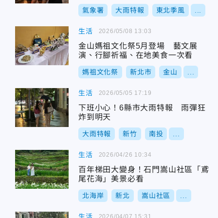
氣象署
大雨特報
東北季風
...
生活
2026/05/08 13:03
金山媽祖文化祭5月登場 藝文展
演、行腳祈福、在地美食一次看
媽祖文化祭
新北市
金山
...
生活
2026/05/05 17:19
下班小心！6縣市大雨特報 雨彈狂
炸到明天
大雨特報
新竹
南投
...
生活
2026/04/26 10:34
百年梯田大變身！石門嵩山社區「鳶
尾花海」美景必看
北海岸
新北
嵩山社區
...
生活
2026/04/07 15:31