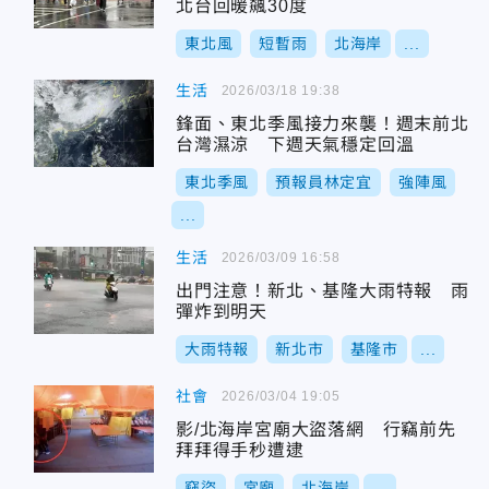
北台回暖飆30度
東北風
短暫雨
北海岸
...
生活
2026/03/18 19:38
鋒面、東北季風接力來襲！週末前北
台灣濕涼 下週天氣穩定回溫
東北季風
預報員林定宜
強陣風
...
生活
2026/03/09 16:58
出門注意！新北、基隆大雨特報 雨
彈炸到明天
大雨特報
新北市
基隆市
...
社會
2026/03/04 19:05
影/北海岸宮廟大盜落網 行竊前先
拜拜得手秒遭逮
竊盜
宮廟
北海岸
...