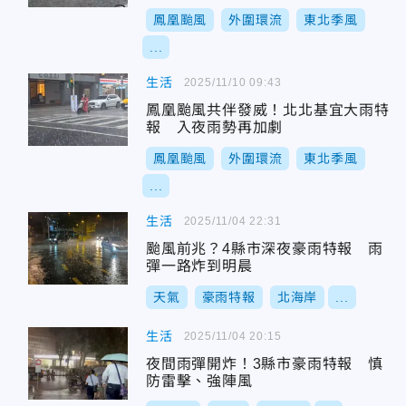
鳳凰颱風
外圍環流
東北季風
...
生活
2025/11/10 09:43
鳳凰颱風共伴發威！北北基宜大雨特
報 入夜雨勢再加劇
鳳凰颱風
外圍環流
東北季風
...
生活
2025/11/04 22:31
颱風前兆？4縣市深夜豪雨特報 雨
彈一路炸到明晨
天氣
豪雨特報
北海岸
...
生活
2025/11/04 20:15
夜間雨彈開炸！3縣市豪雨特報 慎
防雷擊、強陣風