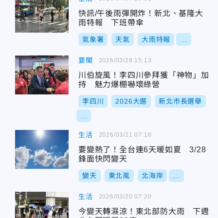
快訊/午後雨彈開炸！新北、基隆大
雨特報 下班帶傘
氣象署
天氣
大雨特報
...
要聞
2026/03/28 15:13
川伯旋風！李四川參拜獲「神物」加
持 魅力爆棚嚇壞綠營
李四川
2026大選
新北市長選舉
...
生活
2026/03/21 07:18
要變熱了！全台連6天暖如夏 3/28
鋒面快閃變天
變天
東北風
北海岸
...
生活
2026/03/20 07:20
今變天轉濕涼！東北部防大雨 下週