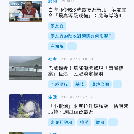
要聞
2小時前
白海豚傍晚6時最接近新北！侯友宜
令「最高等級戒備」：北海岸防4米
大浪
侯友宜
侯友宜的助攻對選情有何影響？
白海豚
...
社會
2026/07/10 18:03
巴威逼近！基隆潮境驚現「兩層樓
高」巨浪 民眾淡定觀浪
巴威颱風
基隆
潮境公園
...
生活
2026/06/22 22:04
「小鋼炮」米克拉升級強颱！估明起
北轉、週四距台最近
米克拉颱風
強颱
颱風
...