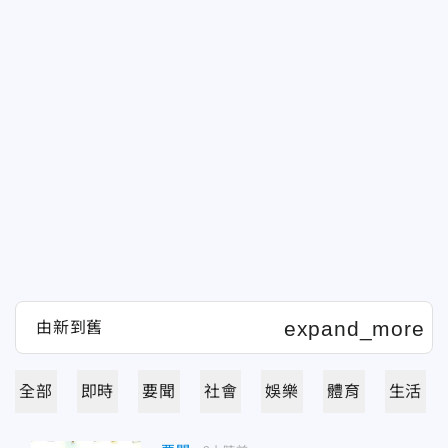
全部
即時
要聞
社會
娛樂
體育
生活