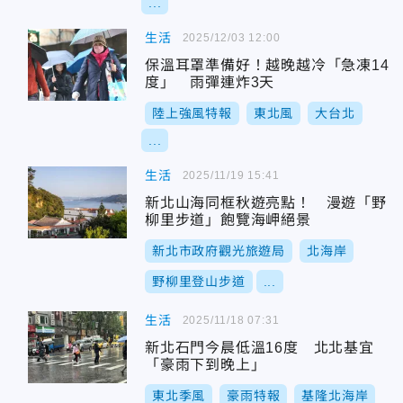
...
生活
2025/12/03 12:00
保溫耳罩準備好！越晚越冷「急凍14
度」 雨彈連炸3天
陸上強風特報
東北風
大台北
...
生活
2025/11/19 15:41
新北山海同框秋遊亮點！ 漫遊「野
柳里步道」飽覽海岬絕景
新北市政府觀光旅遊局
北海岸
野柳里登山步道
...
生活
2025/11/18 07:31
新北石門今晨低溫16度 北北基宜
「豪雨下到晚上」
東北季風
豪雨特報
基隆北海岸