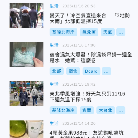
生活
2025/11/16 20:53
變天了！冷空氣直送來台 「3地防
大雨」北部低溫探15度
基隆北海岸
氣象署
天氣
...
生活
2025/11/16 17:00
宿舍濕氣大爆發！除濕袋吊掛一週全
是水 她驚：這麼卷
北部
宿舍
Dcard
...
生活
2025/11/15 19:42
東北季風增強！好天氣只到11/16
下週氣溫下探15度
基隆北海岸
宜蘭
大台北
...
生活
2025/11/14 14:20
4顆黃金果988元！友遊龜吼遭坑