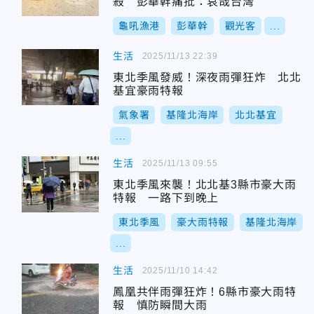
殺 彭華幹痛批：哀哉台灣
龜吼漁港
彭華幹
觀光客
...
生活
2025/11/13 22:39
東北季風發威！深夜雨彈狂炸 北北
基宜豪雨特報
氣象署
基隆北海岸
北北基宜
...
生活
2025/11/13 09:55
東北季風來襲！北北基3縣市豪大雨
特報 一路下到晚上
東北季風
豪大雨特報
基隆北海岸
...
生活
2025/11/10 14:42
鳳凰共伴雨彈狂炸！6縣市豪大雨特
報 慎防瞬間大雨