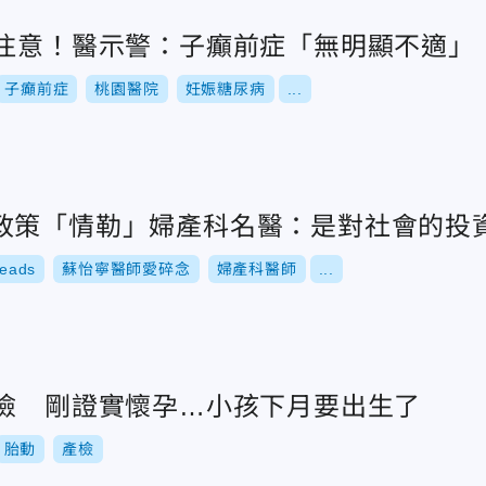
要注意！醫示警：子癲前症「無明顯不適」
子癲前症
桃園醫院
妊娠糖尿病
...
政策「情勒」婦產科名醫：是對社會的投
eads
蘇怡寧醫師愛碎念
婦產科醫師
...
產檢 剛證實懷孕…小孩下月要出生了
胎動
產檢