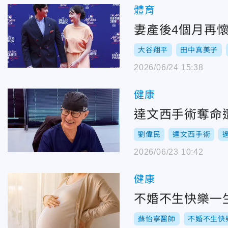
體育
妻產後4個月再
大谷翔平
田中真美子
2026/06/24 15:38
健康
達文西手術奪命
劉偉民
達文西手術
2026/06/23 10:42
健康
不婚不生快樂一
蘇怡寧醫師
不婚不生快