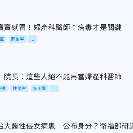
寶寶感冒！婦產科醫師：病毒才是關鍵
輩
蘇怡寧
...
 院長：這些人絕不能再當婦產科醫師
騷擾
性侵害
吳明賢
...
台大醫性侵女病患 公布身分？衛福部研