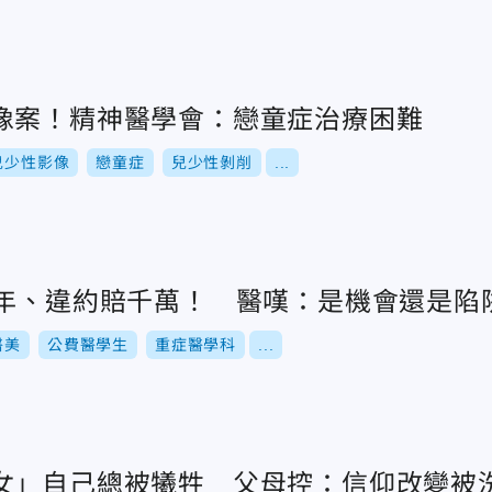
像案！精神醫學會：戀童症治療困難
兒少性影像
戀童症
兒少性剝削
...
5年、違約賠千萬！ 醫嘆：是機會還是陷
醫美
公費醫學生
重症醫學科
...
女」自己總被犧牲 父母控：信仰改變被