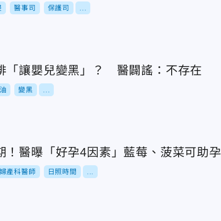
侵
醫事司
保護司
...
啡「讓嬰兒變黑」？ 醫闢謠：不存在
油
變黑
...
期！醫曝「好孕4因素」藍莓、菠菜可助
婦產科醫師
日照時間
...