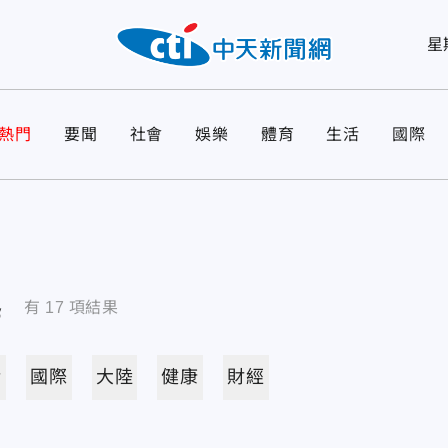
星
熱門
要聞
社會
娛樂
體育
生活
國際
導
有
17
項結果
活
國際
大陸
健康
財經