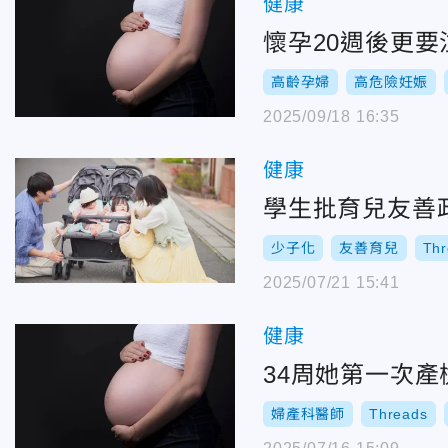
健康
懷孕20週後更
高齡孕婦
高危險妊娠
2025/09/18 16:35
健康
學生批育兒友善
少子化
友善育兒
Thr
2025/07/21 15:41
健康
34周她第一次
婦產科醫師
Threads