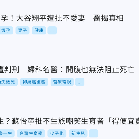
懷孕！大谷翔平遭批不愛妻 醫揭真相
懷孕
妻子
健康
...
遭判刑 婦科名醫：開腹也無法阻止死亡
過失致死
卵巢癌復發
醫療常規
...
生？蘇怡寧批不生族嘲笑生育者「得便宜
樂一生
台灣生育率
少子化
新生兒
...