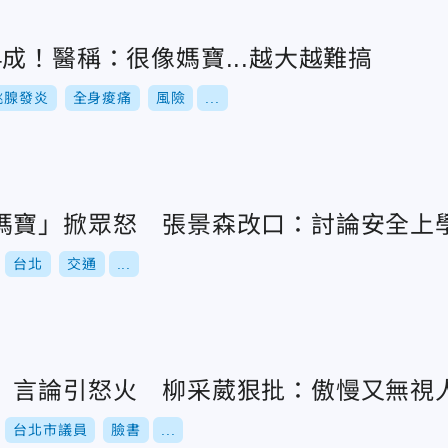
成！醫稱：很像媽寶...越大越難搞
桃腺發炎
全身痠痛
風險
...
媽寶」掀眾怒 張景森改口：討論安全上
台北
交通
...
」言論引怒火 柳采葳狠批：傲慢又無視
台北市議員
臉書
...