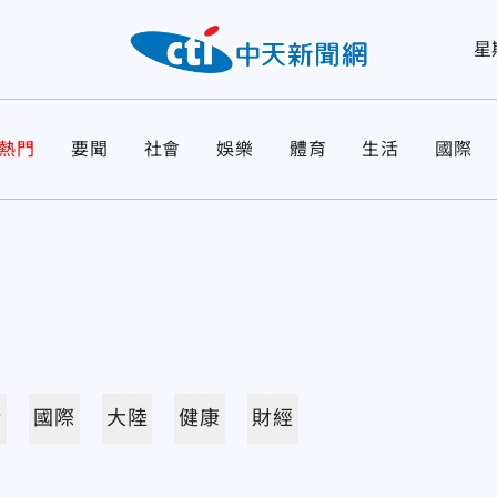
星
熱門
要聞
社會
娛樂
體育
生活
國際
活
國際
大陸
健康
財經