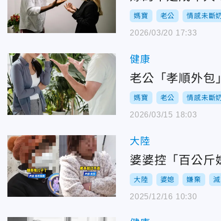
媽寶
老公
情感未斷
2026/03/20 17:33
健康
老公「孝順外包
媽寶
老公
情感未斷
2026/03/15 18:03
大陸
婆婆控「百公斤
大陸
婆媳
嫌棄
減
2025/12/16 10:30