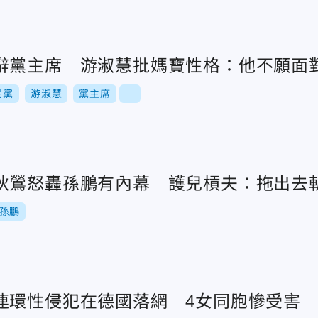
辭黨主席 游淑慧批媽寶性格：他不願面
民黨
游淑慧
黨主席
...
狄鶯怒轟孫鵬有內幕 護兒槓夫：拖出去
孫鵬
連環性侵犯在德國落網 4女同胞慘受害