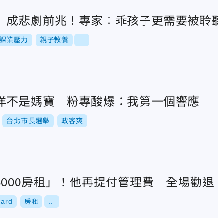
」成悲劇前兆！專家：乖孩子更需要被聆
課業壓力
親子教養
...
洋不是媽寶 粉專酸爆：我第一個響應
台北市長選舉
政客爽
3000房租」！他再提付管理費 全場勸退
card
房租
...