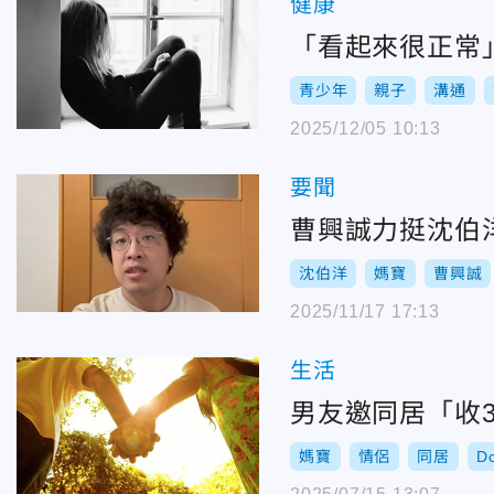
健康
「看起來很正常
青少年
親子
溝通
2025/12/05 10:13
要聞
曹興誠力挺沈伯
沈伯洋
媽寶
曹興誠
2025/11/17 17:13
生活
男友邀同居「收
媽寶
情侶
同居
D