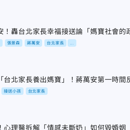
安！轟台北家長幸福接送論「媽寶社會的
舉
張景森
蔣萬安
台北家長
...
「台北家長養出媽寶」！蔣萬安第一時間
接送小孩
台北家長
！心理醫拆解「情感未斷奶」如何毀婚姻