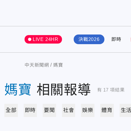
LIVE 24HR
決戰2026
即時
中天新聞網
媽寶
媽寶
相關報導
有
17
項結果
全部
即時
要聞
社會
娛樂
體育
生