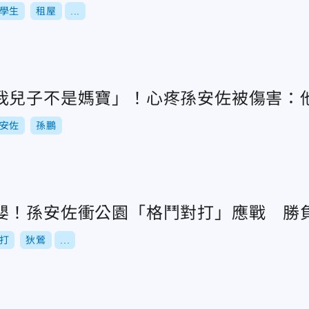
學生
租屋
...
我兒子不是媽寶」！心疼孫安佐被傷害：
安佐
孫鵬
嬰！孫安佐衝公園「格鬥對打」應戰 勝
打
狄鶯
...