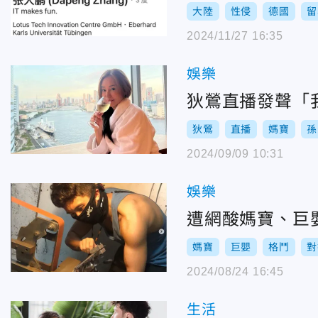
大陸
性侵
德國
留
2024/11/27 16:35
娛樂
狄鶯直播發聲「
狄鶯
直播
媽寶
孫
2024/09/09 10:31
娛樂
遭網酸媽寶、巨
媽寶
巨嬰
格鬥
對
2024/08/24 16:45
生活