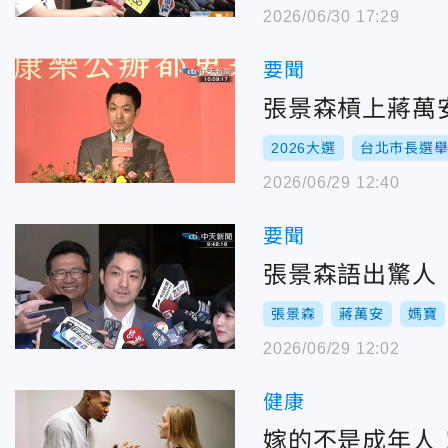
2026/06/30 17:29
要聞
張景森槓上蔣萬
2026大選
台北市長選
2026/06/29 12:40
要聞
張景森語出驚人
張景森
蔣萬安
媽寶
2026/06/29 12:02
健康
嫁的不是成年人