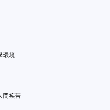
學環境
人間疾苦