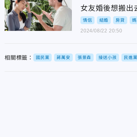
女友婚後想搬出
情侶
結婚
房貸
媽
2024/08/22 20:50
相關標籤：
國民黨
蔣萬安
張景森
接送小孩
民進