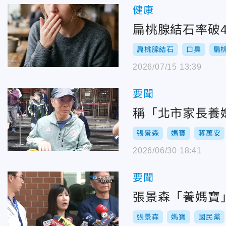
健康
扁桃腺結石率破4
扁桃腺結石
口臭
扁
2026/07/15 13:39
要聞
稱「北市家長養
張景森
媽寶
蔣萬安
2026/06/30 18:41
要聞
張景森「養媽寶
張景森
媽寶
國民黨