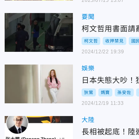
2025/07/15 13:07
要聞
柯文哲用書面請
柯文哲
收押禁見
國
2024/12/22 19:39
娛樂
日本失態大吵！
狄鶯
媽寶
孫安佐
2024/12/19 11:33
大陸
長相被起底！陸