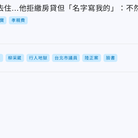
去住...他拒繳房貸但「名字寫我的」：不
寶
孝親費
黨
柳采葳
行人地獄
台北市議員
陸正案
臉書