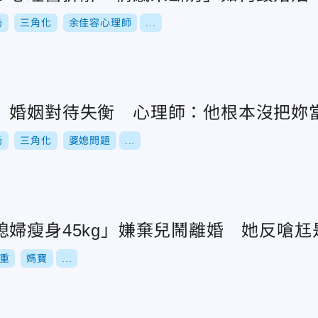
奶
三角化
余佳容心理師
...
」婚姻對待失衡 心理師：他根本沒把妳
奶
三角化
婆媳問題
...
媳婦瘦身45kg」嫌棄兒鬧離婚 她反嗆尪
重
媽寶
...