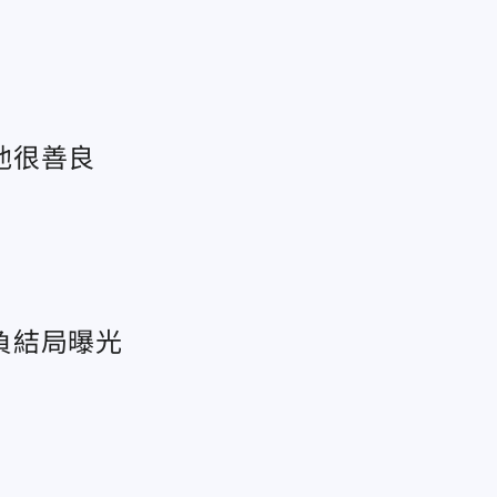
他很善良
負結局曝光