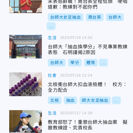
未表態辭職！周台英全程低頭 哽咽
道歉：教練對不起你們
台師大女足抽血
周台英
台師大
...
生活
2025/07/18 14:00
台師大「抽血換學分」不見專業教練
表態 石明謹揭2原因
台師大
學分
體育
...
社會
2025/07/18 12:24
北檢衝台師大扣血液檢體！ 校方：
全力配合
北檢
抽血
師大女足抽血
...
生活
2025/07/17 14:39
教育部怒了！重懲台師大抽血案 擬
撤教練證、究責校長