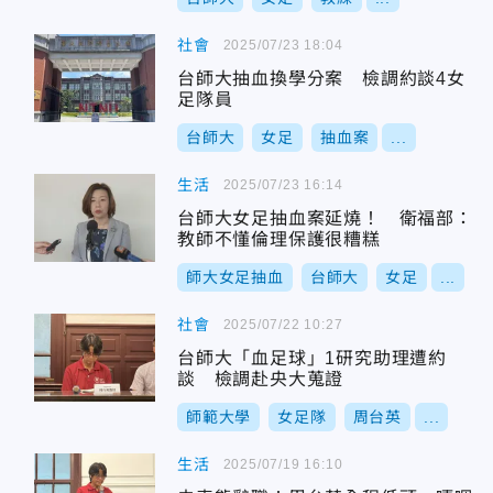
社會
2025/07/23 18:04
台師大抽血換學分案 檢調約談4女
足隊員
台師大
女足
抽血案
...
生活
2025/07/23 16:14
台師大女足抽血案延燒！ 衛福部：
教師不懂倫理保護很糟糕
師大女足抽血
台師大
女足
...
社會
2025/07/22 10:27
台師大「血足球」1研究助理遭約
談 檢調赴央大蒐證
師範大學
女足隊
周台英
...
生活
2025/07/19 16:10