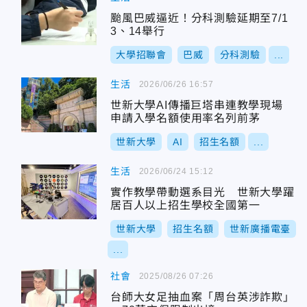
颱風巴威逼近！分科測驗延期至7/1
3、14舉行
大學招聯會
巴威
分科測驗
...
生活
2026/06/26 16:57
世新大學AI傳播巨塔串連教學現場
申請入學名額使用率名列前茅
世新大學
AI
招生名額
...
生活
2026/06/24 15:12
實作教學帶動選系目光 世新大學躍
居百人以上招生學校全國第一
世新大學
招生名額
世新廣播電臺
...
社會
2025/08/26 07:26
台師大女足抽血案「周台英涉詐欺」