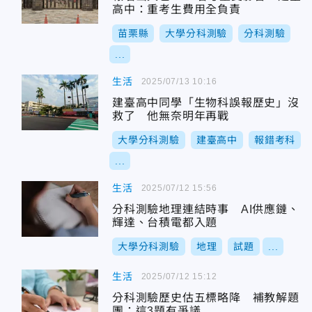
高中：重考生費用全負責
苗栗縣
大學分科測驗
分科測驗
...
生活
2025/07/13 10:16
建臺高中同學「生物科誤報歷史」沒
救了 他無奈明年再戰
大學分科測驗
建臺高中
報錯考科
...
生活
2025/07/12 15:56
分科測驗地理連結時事 AI供應鏈、
輝達、台積電都入題
大學分科測驗
地理
試題
...
生活
2025/07/12 15:12
分科測驗歷史估五標略降 補教解題
團：這3題有爭議