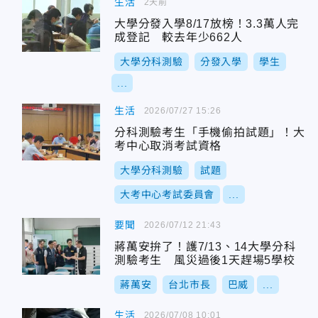
生活
2天前
大學分發入學8/17放榜！3.3萬人完
成登記 較去年少662人
大學分科測驗
分發入學
學生
...
生活
2026/07/27 15:26
分科測驗考生「手機偷拍試題」！大
考中心取消考試資格
大學分科測驗
試題
大考中心考試委員會
...
要聞
2026/07/12 21:43
蔣萬安拚了！護7/13、14大學分科
測驗考生 風災過後1天趕場5學校
蔣萬安
台北市長
巴威
...
生活
2026/07/08 10:01