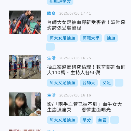
抽血換學分
體育
2025/07/16 17:41
台師大女足抽血爆新受害者！淚吐惡
劣誇張受虐過程
師大女足抽血
師範大學
抽血
...
生活
2025/07/16 16:25
抽血案違反研究倫理！教育部罰台師
大110萬、主持人各50萬
師大女足抽血
台師大
女足
...
生活
2025/07/16 16:16
影/「兩手血管已抽不到」血牛女大
生崩潰痛哭！ 惹憐畫面曝光
師大女足抽血
學分
血管
...