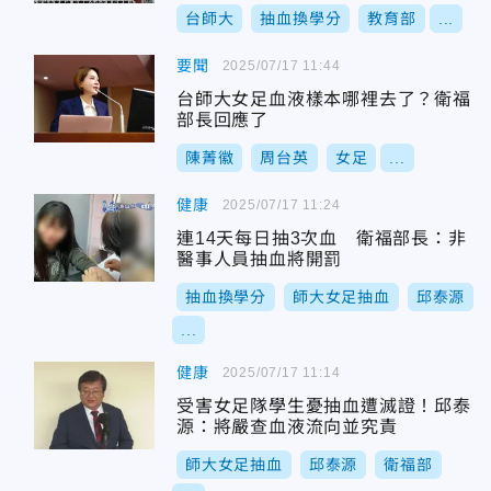
台師大
抽血換學分
教育部
...
要聞
2025/07/17 11:44
台師大女足血液樣本哪裡去了？衛福
部長回應了
陳菁徽
周台英
女足
...
健康
2025/07/17 11:24
連14天每日抽3次血 衛福部長：非
醫事人員抽血將開罰
抽血換學分
師大女足抽血
邱泰源
...
健康
2025/07/17 11:14
受害女足隊學生憂抽血遭滅證！邱泰
源：將嚴查血液流向並究責
師大女足抽血
邱泰源
衛福部