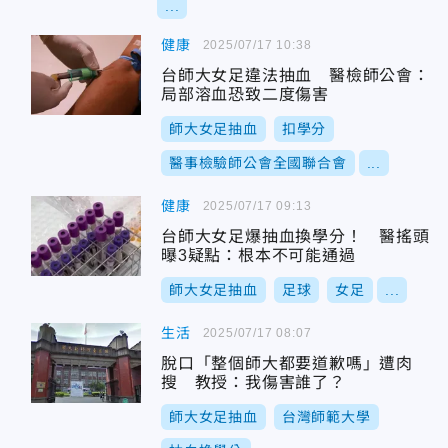
...
健康
2025/07/17 10:38
台師大女足違法抽血 醫檢師公會：
局部溶血恐致二度傷害
師大女足抽血
扣學分
醫事檢驗師公會全國聯合會
...
健康
2025/07/17 09:13
台師大女足爆抽血換學分！ 醫搖頭
曝3疑點：根本不可能通過
師大女足抽血
足球
女足
...
生活
2025/07/17 08:07
脫口「整個師大都要道歉嗎」遭肉
搜 教授：我傷害誰了？
師大女足抽血
台灣師範大學