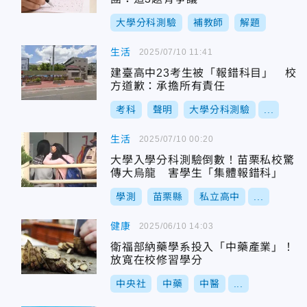
大學分科測驗
補教師
解題
生活
2025/07/10 11:41
建臺高中23考生被「報錯科目」 校
方道歉：承擔所有責任
考科
聲明
大學分科測驗
...
生活
2025/07/10 00:20
大學入學分科測驗倒數！苗栗私校驚
傳大烏龍 害學生「集體報錯科」
學測
苗栗縣
私立高中
...
健康
2025/06/10 14:03
衛福部納藥學系投入「中藥產業」！
放寬在校修習學分
中央社
中藥
中醫
...