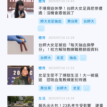
體育
2025/07/16 14:43
不堪脅迫休學！台師大女足員悲慘遭
遇：沒機會跟爸說了
師大女足抽血
周台英
台師大
...
體育
2025/07/16 12:28
台師大女足被迫「每天抽血換學
分」！校方解除教練職務銷毀資料
台師大
女足
抽血
...
體育
2025/07/16 12:22
女足生受不了煉獄生活！大一被逼
退 控吸血鬼教練差別待遇
周台英
台師大
女足
...
生活
2025/07/13 19:28
報名出大包！23名考生受影響 建臺