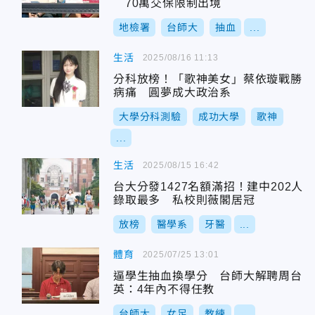
70萬交保限制出境
地檢署
台師大
抽血
...
生活
2025/08/16 11:13
分科放榜！「歌神美女」蔡依璇戰勝
病痛 圓夢成大政治系
大學分科測驗
成功大學
歌神
...
生活
2025/08/15 16:42
台大分發1427名額滿招！建中202人
錄取最多 私校則薇閣居冠
放榜
醫學系
牙醫
...
體育
2025/07/25 13:01
逼學生抽血換學分 台師大解聘周台
英：4年內不得任教
台師大
女足
教練
...