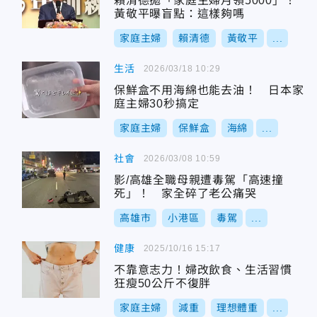
賴清德拋「家庭主婦月領5000」！
黃敬平曝盲點：這樣夠嗎
家庭主婦
賴清德
黃敬平
...
生活
2026/03/18 10:29
保鮮盒不用海綿也能去油！ 日本家
庭主婦30秒搞定
家庭主婦
保鮮盒
海綿
...
社會
2026/03/08 10:59
影/高雄全職母親遭毒駕「高速撞
死」！ 家全碎了老公痛哭
高雄市
小港區
毒駕
...
健康
2025/10/16 15:17
不靠意志力！婦改飲食、生活習慣
狂瘦50公斤不復胖
家庭主婦
減重
理想體重
...