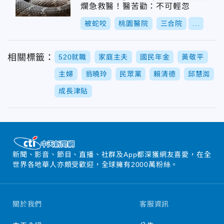
爛急救醫！醫苦勸：不可輕忽
被蛇咬
桃園醫院
三合院
...
相關標籤：
520就職
家庭主夫
國民年金
黃敬平
主婦
翁曉玲
民眾黨
賴清德
邱慧洳
成長津貼
新聞、影音、節目、直播、社群及App都深獲網友喜愛，在全
世界各地華人亦頗受歡迎，全球擁有2000萬粉絲。
關於我們
客服資訊