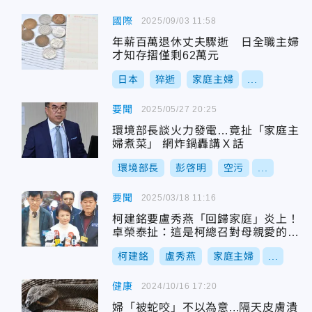
國際
2025/09/03 11:58
年薪百萬退休丈夫驟逝 日全職主婦
才知存摺僅剩62萬元
日本
猝逝
家庭主婦
...
要聞
2025/05/27 20:25
環境部長談火力發電…竟扯「家庭主
婦煮菜」 網炸鍋轟講Ｘ話
環境部長
彭啓明
空污
...
要聞
2025/03/18 11:16
柯建銘要盧秀燕「回歸家庭」炎上！
卓榮泰扯：這是柯總召對母親愛的回
憶
柯建銘
盧秀燕
家庭主婦
...
健康
2024/10/16 17:20
婦「被蛇咬」不以為意...隔天皮膚潰