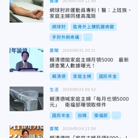
健康
2026/07/04 12:48
網球肘非運動員專利！醫：上班族、
家庭主婦同樣高風險
網球肘
肱骨外上髁肌腱病變
手肘外側疼痛
...
要聞
2026/05/31 20:11
賴清德拋家庭主婦月領5000 最新
調查驚人數據曝光！
賴清德
家庭主婦
國民年金
生活
2026/05/25 08:52
賴清德喊家庭主婦「每月也領5000
元」 衛福部曝領取條件
國民年金
加碼
衛福部
...
要聞
2026/05/24 21:50