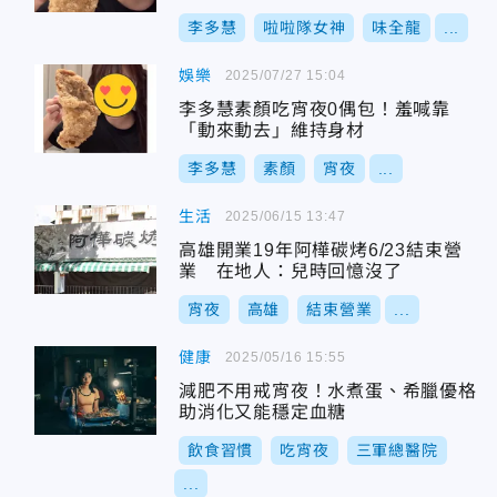
李多慧
啦啦隊女神
味全龍
...
娛樂
2025/07/27 15:04
李多慧素顏吃宵夜0偶包！羞喊靠
「動來動去」維持身材
李多慧
素顏
宵夜
...
生活
2025/06/15 13:47
高雄開業19年阿樺碳烤6/23結束營
業 在地人：兒時回憶沒了
宵夜
高雄
結束營業
...
健康
2025/05/16 15:55
減肥不用戒宵夜！水煮蛋、希臘優格
助消化又能穩定血糖
飲食習慣
吃宵夜
三軍總醫院
...