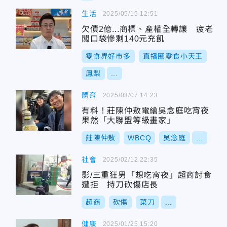
生活
2025/05/15 12:51
欠債2億...商標、產權全轉讓 疲老
闆口袋慘剩140元充飢
零食界好市多
直播圈零食小天王
鳳梨
...
體育
2025/03/07 14:23
有料！莊陳仲敖電繪吳念庭吃宵夜
果然「大聯盟等級畫家」
莊陳仲敖
WBCQ
吳念庭
...
社會
2025/02/12 22:35
影/三重狂男「想吃宵夜」超商討食
遭拒 持刀砍傷店長
超商
砍傷
菜刀
...
健康
2025/01/25 15:20