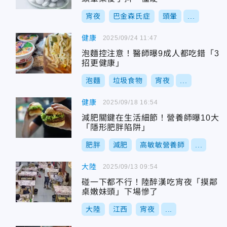
宵夜
巴金森氏症
頭暈
...
健康
2025/09/24 11:47
泡麵控注意！醫師曝9成人都吃錯「3
招更健康」
泡麵
垃圾食物
宵夜
...
健康
2025/09/18 16:54
減肥關鍵在生活細節！營養師曝10大
「隱形肥胖陷阱」
肥胖
減肥
高敏敏營養師
...
大陸
2025/09/13 09:54
碰一下都不行！陸醉漢吃宵夜「摸鄰
桌嫩妹頭」下場慘了
大陸
江西
宵夜
...