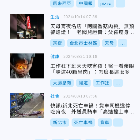
馬來西亞
中國報
pizza
...
生活
2024/10/14 07:39
天母宵夜名店「阿國香菇肉粥」無預
警熄燈！ 老闆兒證實：父罹癌身體
撐不住
宵夜
台北市士林區
天母
...
健康
2024/08/21 16:18
工作狂下班天天吃宵夜！醫一看傻眼
「腸道40顆息肉」：怎麼長這麼多
大腸息肉
腸道
工作狂
...
社會
2024/08/13 07:56
快訊/新北死亡車禍！貨車司機違停
吃宵夜 外送員騎車「高速撞上車
尾」不治
新北市
死亡車禍
貨車
...