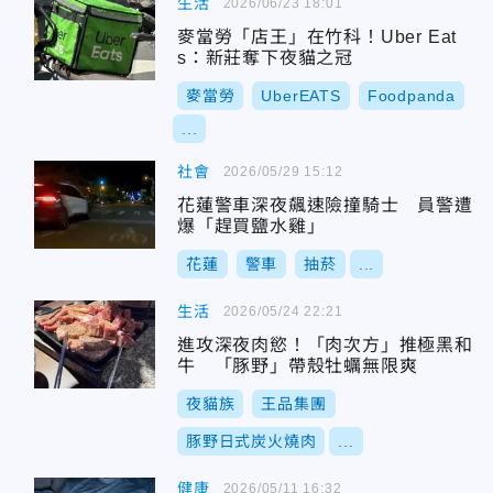
生活
2026/06/23 18:01
麥當勞「店王」在竹科！Uber Eat
s：新莊奪下夜貓之冠
麥當勞
UberEATS
Foodpanda
...
社會
2026/05/29 15:12
花蓮警車深夜飆速險撞騎士 員警遭
爆「趕買鹽水雞」
花蓮
警車
抽菸
...
生活
2026/05/24 22:21
進攻深夜肉慾！「肉次方」推極黑和
牛 「豚野」帶殼牡蠣無限爽
夜貓族
王品集團
豚野日式炭火燒肉
...
健康
2026/05/11 16:32