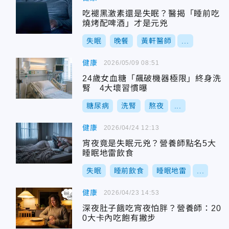
吃褪黑激素還是失眠？醫揭「睡前吃
燒烤配啤酒」才是元兇
失眠
晚餐
黃軒醫師
...
健康
2026/05/09 08:51
24歲女血糖「飆破機器極限」終身洗
腎 4大壞習慣曝
糖尿病
洗腎
熬夜
...
健康
2026/04/24 12:13
宵夜竟是失眠元兇？營養師點名5大
睡眠地雷飲食
失眠
睡前飲食
睡眠地雷
...
健康
2026/04/23 14:53
深夜肚子餓吃宵夜怕胖？營養師：20
0大卡內吃飽有撇步