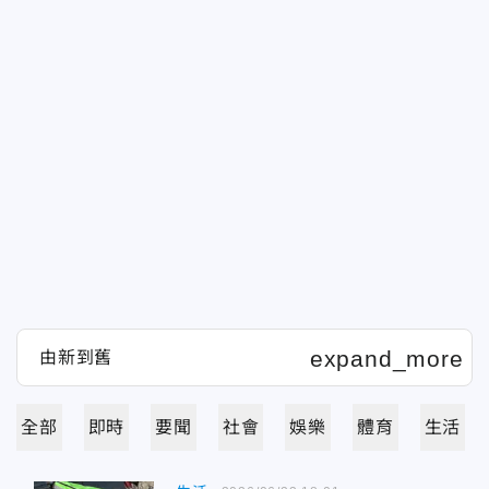
全部
即時
要聞
社會
娛樂
體育
生活