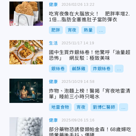
健康
2026/02/26 13:22
吃宵夜像在大腦放火！ 肥胖率增2.
1倍...脂肪全塞進肚子當防彈衣
肥胖
宵夜
熱量
...
生活
2025/11/17 14:19
國中生買炸銀絲卷！他驚呼「油量超
恐怖」 網反駁：極致美味
銀絲卷
鹹酥雞
炸銀絲卷
...
健康
2025/10/29 14:58
炸物、泡麵上榜！醫揭「宵夜地雷清
單」睡前三小時只喝水
地雷食物
宵夜
劉博仁醫師
...
健康
2025/09/26 15:16
部分藥物恐誘發類帕金森！68歲婦吃
頭暈藥後手抖、僵硬