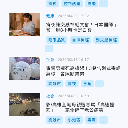
宵夜
控制熱量
嘴饞
...
健康
2026/04/21 17:02
宵夜讓交感神經亢奮！日本醫師示
警：躺8小時也是白費
睡眠品質
自律神經
副交感神經
...
社會
2026/03/18 16:17
毒駕男撞死高雄婦！3兒告別式寄語
氣球：會照顧弟弟
高雄市
宵夜
毒駕
...
社會
2026/03/08 10:59
影/高雄全職母親遭毒駕「高速撞
死」！ 家全碎了老公痛哭
高雄市
小港區
毒駕
...