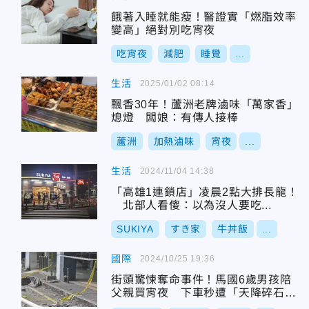
餓著入睡就能瘦！醫證實「燃脂效率
變高」絕對別吃宵夜
吃宵夜
減肥
睡覺
...
生活
2025/01/02 08:14
飄香30年！蘆洲老牌滷味「萬家香」
熄燈 闆娘：有傳人接棒
蘆洲
加熱滷味
宵夜
...
生活
2024/11/04 14:38
「高雄1連鎖店」凌晨2點大排長龍！
北部人看傻：以為沒人要吃...
SUKIYA
すき家
牛丼飯
...
國際
2024/10/25 19:36
街頭驚悚奪命事件！馬國6歲男孩陪
父親買宵夜 下車秒遭「天降碎石」
重擊身亡