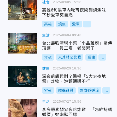
社會
2025/09/05 15:58
高雄6旬翁車內吃宵夜聞到燒焦味
下秒愛車突自燃
高雄
燒焦
愛車
...
生活
2025/09/04 09:48
台北最強清粥小菜「小品雅廚」驚傳
頂讓！ 員工嘆：老闆累了
宵夜
米其林必比登
頂讓
...
健康
2025/08/29 16:36
深夜飢餓難耐？醫揭「5大宵夜地
雷」炸物、泡麵通通不行
宵夜
睡眠品質
胃食道逆流
...
生活
2025/07/27 15:56
李多慧素顏宵夜吃炸雞！「怎維持螞
蟻腰」她幽默回應