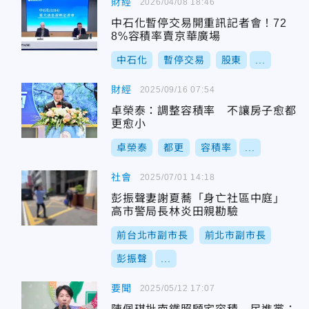
財經
2026/04/08 18:46
中石化暫停交易開重訊記者會！72
8%容積率賣京華廣場
中石化
暫停交易
股東
...
財經
2025/09/16 07:54
卓榮泰：調整容積率 不讓房子愈都
更愈小
卓榮泰
都更
容積率
...
社會
2025/07/01 14:18
彭振聲妻謝夏蕎「身亡社區中庭」
高市警局長林炎田親勘驗
前台北市副市長
前北市副市長
彭振聲
...
要聞
2025/05/12 17:07