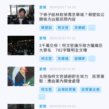
要聞
2024/12/27 14:10
下條子給林欽榮喬京華城？蔡壁如公
開檢方凶狠訊問內容
蔡壁如
柯文哲
京華城
...
要聞
2024/12/27 07:22
3千萬交保！柯文哲痛斥檢方羅織巨
大罪名 782字聲明全文曝
柯文哲
京華城
容積率
...
要聞
2024/12/20 11:01
北院指柯文哲請辭即生效力 民眾黨
駁：應由黨內開會處理
柯文哲
台灣民眾黨
民眾黨主席
...
要聞
2024/12/19 14:01