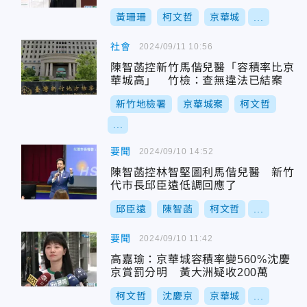
「細部計畫」
黃珊珊
柯文哲
京華城
...
社會
2024/09/11 10:56
陳智菡控新竹馬偕兒醫「容積率比京
華城高」 竹檢：查無違法已結案
新竹地檢署
京華城案
柯文哲
...
要聞
2024/09/10 14:52
陳智菡控林智堅圖利馬偕兒醫 新竹
代市長邱臣遠低調回應了
邱臣遠
陳智菡
柯文哲
...
要聞
2024/09/10 11:42
高嘉瑜：京華城容積率變560%沈慶
京賞罰分明 黃大洲疑收200萬
柯文哲
沈慶京
京華城
...