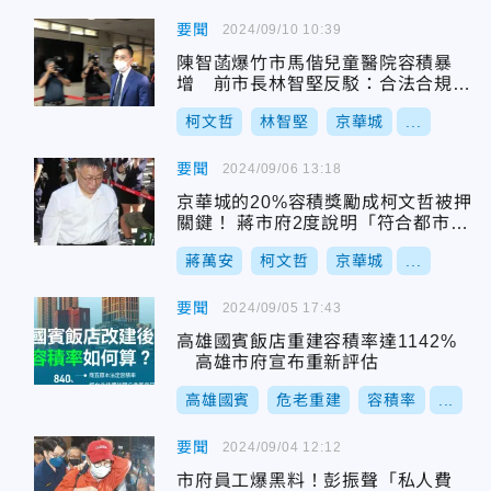
要聞
2024/09/10 10:39
陳智菡爆竹市馬偕兒童醫院容積暴
增 前市長林智堅反駁：合法合規有
必要
柯文哲
林智堅
京華城
...
要聞
2024/09/06 13:18
京華城的20%容積獎勵成柯文哲被押
關鍵！ 蔣市府2度說明「符合都市計
畫法程序」
蔣萬安
柯文哲
京華城
...
要聞
2024/09/05 17:43
高雄國賓飯店重建容積率達1142%
高雄市府宣布重新評估
高雄國賓
危老重建
容積率
...
要聞
2024/09/04 12:12
市府員工爆黑料！彭振聲「私人費