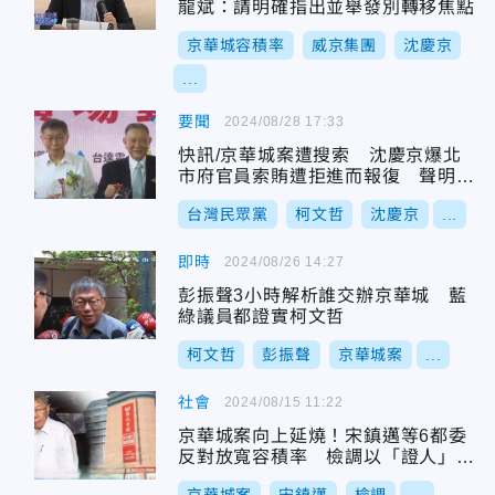
龍斌：請明確指出並舉發別轉移焦點
京華城容積率
威京集團
沈慶京
...
要聞
2024/08/28 17:33
快訊/京華城案遭搜索 沈慶京爆北
市府官員索賄遭拒進而報復 聲明全
文曝
台灣民眾黨
柯文哲
沈慶京
...
即時
2024/08/26 14:27
彭振聲3小時解析誰交辦京華城 藍
綠議員都證實柯文哲
柯文哲
彭振聲
京華城案
...
社會
2024/08/15 11:22
京華城案向上延燒！宋鎮邁等6都委
反對放寬容積率 檢調以「證人」身
分約談