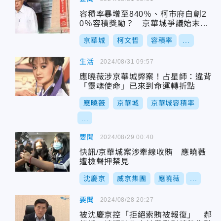
容積率暴增至840％、柯市府自創2
0％容積獎勵？ 京華城爭議始末懶
人包一次看
京華城
柯文哲
容積率
...
生活
2024/08/31 09:57
應曉薇涉京華城弊案！占星師：違背
「靈魂使命」已來到命運轉折點
應曉薇
京華城
京華城容積率
...
要聞
2024/08/29 00:40
快訊/京華城案涉牽線收賄 應曉薇
遭檢聲押禁見
沈慶京
威京集團
應曉薇
...
要聞
2024/08/28 20:27
被沈慶京控「拒絕索賄被報復」 郝