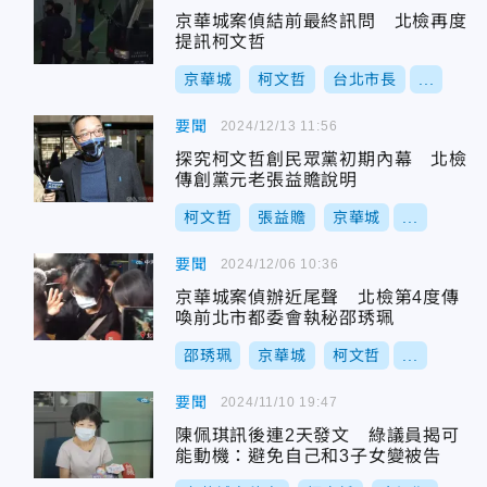
京華城案偵結前最終訊問 北檢再度
提訊柯文哲
京華城
柯文哲
台北市長
...
要聞
2024/12/13 11:56
探究柯文哲創民眾黨初期內幕 北檢
傳創黨元老張益贍說明
柯文哲
張益贍
京華城
...
要聞
2024/12/06 10:36
京華城案偵辦近尾聲 北檢第4度傳
喚前北市都委會執秘邵琇珮
邵琇珮
京華城
柯文哲
...
要聞
2024/11/10 19:47
陳佩琪訊後連2天發文 綠議員揭可
能動機：避免自己和3子女變被告