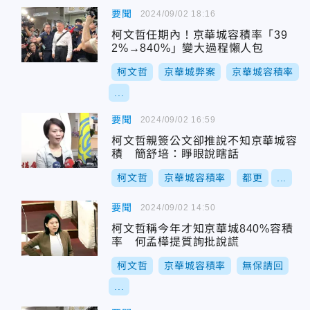
要聞
2024/09/02 18:16
柯文哲任期內！京華城容積率「39
2%→840%」變大過程懶人包
柯文哲
京華城弊案
京華城容積率
...
要聞
2024/09/02 16:59
柯文哲親簽公文卻推說不知京華城容
積 簡舒培：睜眼說瞎話
柯文哲
京華城容積率
都更
...
要聞
2024/09/02 14:50
柯文哲稱今年才知京華城840%容積
率 何孟樺提質詢批說謊
柯文哲
京華城容積率
無保請回
...