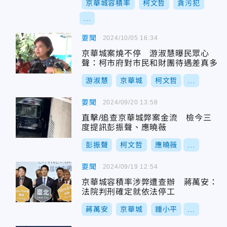
京華城容積率
柯文哲
貪污犯
...
要聞
2024/10/05 16:34
京華城案燒不停 游淑慧曝民眾心
聲：柯市府對市民和財團待遇差真多
游淑慧
京華城
柯文哲
...
要聞
2024/09/20 13:58
直擊/追查京華城弊案金流 檢今三
度提訊彭振聲、應曉薇
彭振聲
柯文哲
應曉薇
...
要聞
2024/09/19 12:54
京華城容積率涉弊遭查辦 蔣萬安：
法院判刑確定就依法停工
蔣萬安
京華城
鍾小平
...