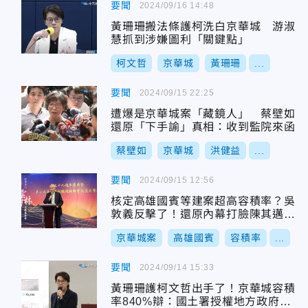
要聞
2024/09/16 14:48
黃珊珊搬法條護柯洗白京華城 游淑
慧抓到涉嫌圖利「關鍵點」
柯文哲
京華城
黃珊珊
...
要聞
2024/09/15 22:25
遭爆是京華城案「藏鏡人」 蔡壁如
還原「下手諭」真相：收到監院來函
蔡壁如
京華城
洪健益
...
要聞
2024/09/15 12:56
核定高雄國賓等建案超高容積率？吳
敦義反擊了！還原內幕打臉陳其邁
轟：一派胡言
京華城案
高雄國賓
容積率
...
要聞
2024/09/14 15:33
黃珊珊護柯文哲出手了！京華城容積
率840%辯：國土署授權地方政府