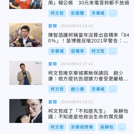
用」報公帳 30元來電答鈴都不放過
柯文哲
彭振聲
京華城
...
要聞
2024/09/03 19:42
陳智菡護柯稱當年沒算出容積率「84
0％」！苗博雅反嗆2021早警告：市
長這麼好當？
京華城
容積率
柯文哲
...
要聞
2024/09/03 17:41
柯文哲捲京華城案無保請回 趙少
康：檢方提抗告證據力會受更嚴格檢
視
柯文哲
趙少康
京華城
...
要聞
2024/09/03 10:22
柯文哲成了「不知道先生」 吳靜怡
諷：不知道是他政治生命的葉克膜
柯文哲
京華城弊案
吳靜怡
...