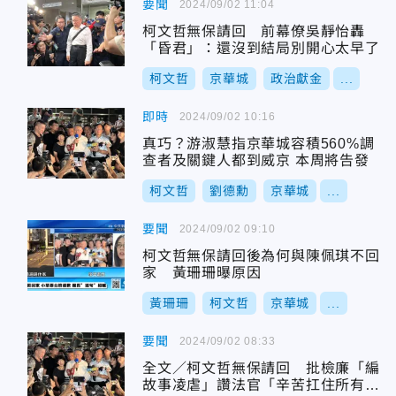
要聞
2024/09/02 11:04
柯文哲無保請回 前幕僚吳靜怡轟
「昏君」：還沒到結局別開心太早了
柯文哲
京華城
政治獻金
...
即時
2024/09/02 10:16
真巧？游淑慧指京華城容積560%調
查者及關鍵人都到威京 本周將告發
柯文哲
劉德勳
京華城
...
要聞
2024/09/02 09:10
柯文哲無保請回後為何與陳佩琪不回
家 黃珊珊曝原因
黃珊珊
柯文哲
京華城
...
要聞
2024/09/02 08:33
全文／柯文哲無保請回 批檢廉「編
故事凌虐」讚法官「辛苦扛住所有壓