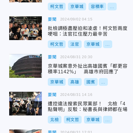
力」
柯文哲
京華城
容積率
...
要聞
2024/09/02 04:15
批檢調極盡壓迫和凌虐！柯文哲兩度
哽咽：法官扛住壓力最辛苦
柯文哲
法官
京華城
...
要聞
2024/08/31 20:30
京華城案意外扯出高雄國賓「都更容
積率1142%」 高雄市府回應了
京華城
高雄
國賓
...
要聞
2024/08/31 14:16
遭控違法搜索民眾黨部！ 北檢「4
點聲明」反駁：秘書長與律師都在場
北檢
柯文哲
京華城
...
要聞
2024/08/31 12:01