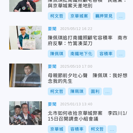
陳佩琪批南鐵照顧宅容積 民進黨：
與京華城案天差地別
柯文哲
京華城案
羈押禁見
...
要聞
2025/05/12 16:22
陳佩琪追打南鐵照顧宅容積率 南市
府反擊：竹篙湊菜刀
陳佩琪
南鐵地下化
容積率
...
要聞
2025/05/10 17:00
母親節前夕吐心聲 陳佩琪：我好想
念我的先生
柯文哲
陳珮琪
圖利
...
要聞
2025/01/13 13:40
北市如何收拾京華城弊案 李四川1/
15日召開調查小組會議
京華城
容積率
柯文哲
...