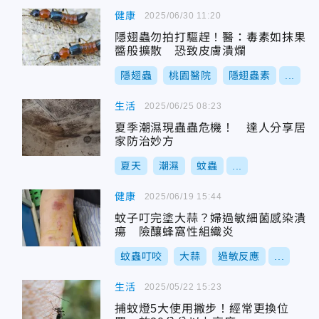
健康
2025/06/30 11:20
隱翅蟲勿拍打驅趕！醫：毒素如抹果
醬般擴散 恐致皮膚潰爛
隱翅蟲
桃園醫院
隱翅蟲素
...
生活
2025/06/25 08:23
夏季潮濕現蟲蟲危機！ 達人分享居
家防治妙方
夏天
潮濕
蚊蟲
...
健康
2025/06/19 15:44
蚊子叮完塗大蒜？婦過敏細菌感染潰
瘍 險釀蜂窩性組織炎
蚊蟲叮咬
大蒜
過敏反應
...
生活
2025/05/22 15:23
捕蚊燈5大使用撇步！經常更換位