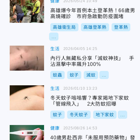
健康
2026/05/24 10:49
高雄爆今年首例本土登革熱！66歲男
高燒確診 市府急啟動防疫圍堵
高雄衛生局
高雄登革熱
登革熱
...
生活
2026/04/05 14:25
內行人無藏私分享「滅蚊神技」 手
沾濕擊中率飆升100%
蚊蟲
蚊子
滅蚊
...
生活
2026/01/10 13:23
冬天蚊子嗡嗡響？專家揭地下家蚊
「管線飛入」 2大防蚊招曝
蚊子
冬天蚊子
地下家蚊
...
健康
2025/08/26 14:53
40歲男赴西非「未服用預防藥物」發