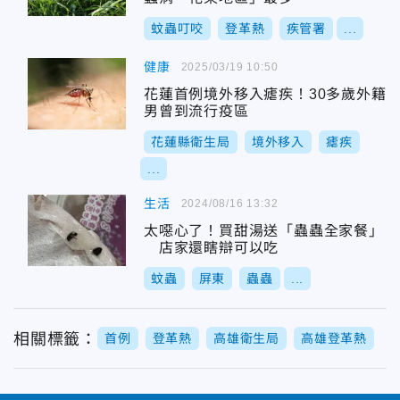
蚊蟲叮咬
登革熱
疾管署
...
健康
2025/03/19 10:50
花蓮首例境外移入瘧疾！30多歲外籍
男曾到流行疫區
花蓮縣衛生局
境外移入
瘧疾
...
生活
2024/08/16 13:32
太噁心了！買甜湯送「蟲蟲全家餐」
店家還瞎辯可以吃
蚊蟲
屏東
蟲蟲
...
相關標籤：
首例
登革熱
高雄衛生局
高雄登革熱