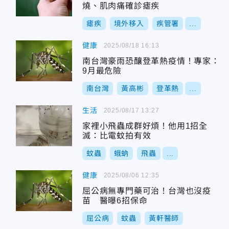
燒、肌肉痛確診瘧疾
瘧疾
境外移入
疾管署
...
健康
2025/08/18 16:13
南台灣豪雨恐釀登革熱疫情！專家：
9月最危險
南台灣
黃高彬
登革熱
...
生活
2025/08/17 13:27
家裡小飛蟲成群好煩！他用1招全
滅：比電蚊拍有效
蚊蟲
蛾蚋
飛蟲
...
健康
2025/08/06 12:35
屈公病無專門藥可治！台灣也沒疫
苗 醫曝6招保命
屈公病
蚊蟲
黃軒醫師