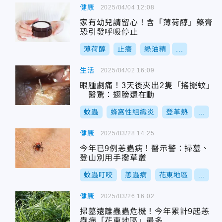
健康
2025/04/04 12:08
家有幼兒請留心！含「薄荷醇」藥膏
恐引發呼吸停止
薄荷醇
止癢
綠油精
...
生活
2025/04/02 16:09
眼腫劇痛！3天後夾出2隻「搖擺蚊」
醫驚：翅膀還在動
蚊蟲
蜂窩性組織炎
登革熱
...
健康
2025/03/28 14:25
今年已9例恙蟲病！醫示警：掃墓、
登山別用手撥草叢
蚊蟲叮咬
恙蟲病
花東地區
...
健康
2025/03/26 16:02
掃墓遠離蟲蟲危機！今年累計9起恙
蟲病「花東地區」最多