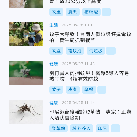
置、放20公分以上高度
蚊蟲
夏天
捕蚊燈
...
生活
2025/05/08 10:11
蚊子大爆發！台南人倒垃圾狂揮電蚊
拍 衛生局抓到禍首
蚊蟲
電蚊拍
倒垃圾
...
健康
2025/05/07 11:43
別再當人肉捕蚊燈！醫曝5類人容易
被叮咬 4招有效防蚊
蚊子
皮膚
孕婦
...
健康
2025/04/25 11:14
印尼返台後確診登革熱 專家：正邁
入潛伏風險期
登革熱
境外移入
印尼
...