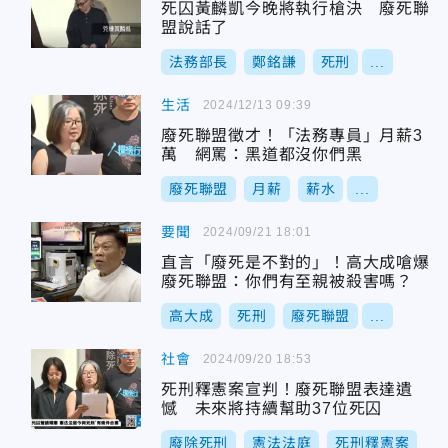
死囚黃麟凱今晚將執行槍決 廢死聯
盟說話了
法務部長
鄭銘謙
死刑
...
生活
2024/12/13 09:39
廢死聯盟徵才！「法務專員」月薪3
萬 網罵：黑道都沒你們黑
廢死聯盟
月薪
薪水
...
要聞
2024/09/21 18:01
直言「廢死是不對的」！高大成嗆爆
廢死聯盟：你們有至親被殺害嗎？
高大成
死刑
廢死聯盟
...
社會
2024/09/20 18:53
死刑釋憲案宣判！廢死聯盟表達遺
憾 未來將持續幫助37位死囚
廢除死刑
憲法法庭
死刑釋憲案