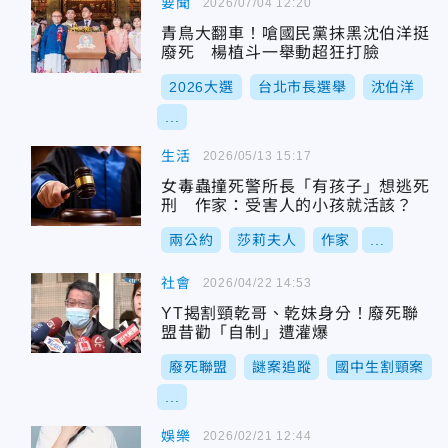
要聞
2026/07/04 12:20
青鳥大翻車！嗆國民黨抹黑沈伯洋挺
廢死 楊植斗一舉動超狂打臉
2026大選
台北市長選舉
沈伯洋
...
生活
2026/05/13 15:17
女毒蟲撞死警所長「有孩子」想逃死
刑 作家：受害人的小孩就活該？
兩公約
莎莉夫人
作家
...
社會
2026/04/22 14:53
YT揭割頸乾哥、乾妹身分！廢死聯
盟昔勸「自制」遭灌爆
廢死聯盟
謎案追蹤
國中生割頸案
...
娛樂
2026/02/21 12:44