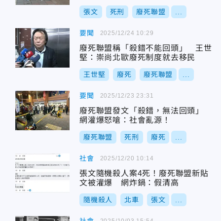
張文
死刑
廢死聯盟
...
要聞
2025/12/24 10:29
廢死聯盟稱「殺錯不能回頭」 王世
堅：崇尚北歐廢死制度就去移民
王世堅
廢死
廢死聯盟
...
要聞
2025/12/23 23:31
廢死聯盟發文「殺錯，無法回頭」
網灌爆怒嗆：社會亂源！
廢死聯盟
死刑
廢死
...
社會
2025/12/20 10:14
張文隨機殺人案4死！廢死聯盟新貼
文被灌爆 網炸鍋：假清高
隨機殺人
北車
張文
...
2025/10/03 15:54