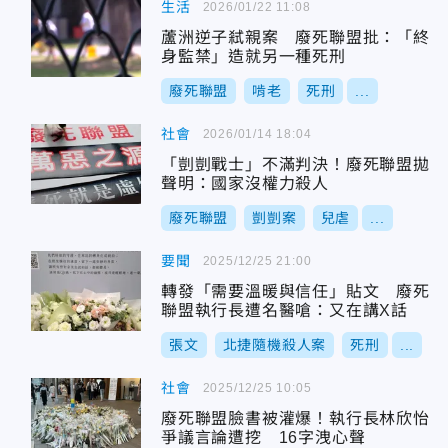
生活
2026/01/22 11:08
蘆洲逆子弒親案 廢死聯盟批：「終
身監禁」造就另一種死刑
廢死聯盟
啃老
死刑
...
社會
2026/01/14 18:04
「剴剴戰士」不滿判決！廢死聯盟拋
聲明：國家沒權力殺人
廢死聯盟
剴剴案
兒虐
...
要聞
2025/12/25 21:00
轉發「需要溫暖與信任」貼文 廢死
聯盟執行長遭名醫嗆：又在講X話
張文
北捷隨機殺人案
死刑
...
社會
2025/12/25 10:05
廢死聯盟臉書被灌爆！執行長林欣怡
爭議言論遭挖 16字洩心聲