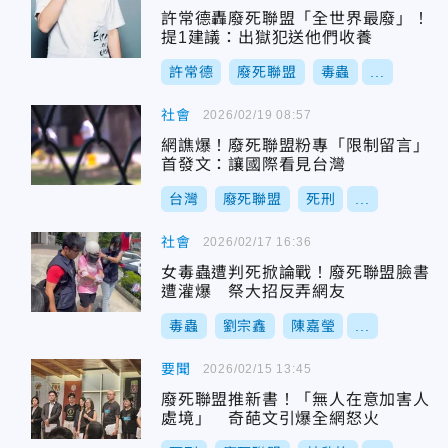
許常德轟廢死聯盟「全世界最廢」！
提1建議：出獄犯送他們收養
許常德
廢死聯盟
毒蟲
...
社會
2026/02/19 08:57
網譙爆！廢死聯盟粉專「限制留言」
首發文：讓國際看見台灣
台灣
廢死聯盟
死刑
...
社會
2026/02/17 16:36
女毒蟲遭判死掀論戰！廢死聯盟臉書
遭灌爆 祭大招反弄網友
毒蟲
劉宗鑫
陳嘉瑩
...
要聞
2026/02/15 13:45
廢死聯盟推新書！「無人在意加害人
處境」 奇葩文引爆全網怒火