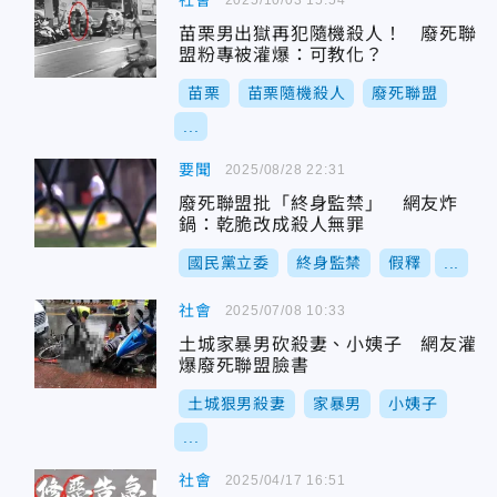
社會
苗栗男出獄再犯隨機殺人！ 廢死聯
盟粉專被灌爆：可教化？
苗栗
苗栗隨機殺人
廢死聯盟
...
要聞
2025/08/28 22:31
廢死聯盟批「終身監禁」 網友炸
鍋：乾脆改成殺人無罪
國民黨立委
終身監禁
假釋
...
社會
2025/07/08 10:33
土城家暴男砍殺妻、小姨子 網友灌
爆廢死聯盟臉書
土城狠男殺妻
家暴男
小姨子
...
社會
2025/04/17 16:51