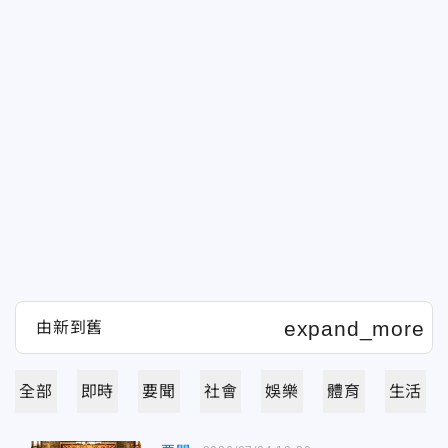
全部
即時
要聞
社會
娛樂
體育
生活