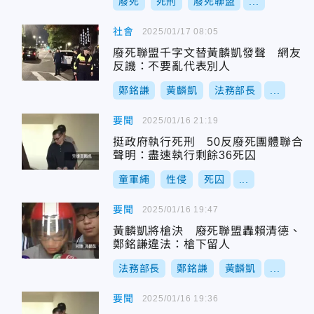
廢死
死刑
廢死聯盟
...
社會
2025/01/17 08:05
廢死聯盟千字文替黃麟凱發聲 網友
反譏：不要亂代表別人
鄭銘謙
黃麟凱
法務部長
...
要聞
2025/01/16 21:19
挺政府執行死刑 50反廢死團體聯合
聲明：盡速執行剩餘36死囚
童軍繩
性侵
死囚
...
要聞
2025/01/16 19:47
黃麟凱將槍決 廢死聯盟轟賴清德、
鄭銘謙違法：槍下留人
法務部長
鄭銘謙
黃麟凱
...
要聞
2025/01/16 19:36