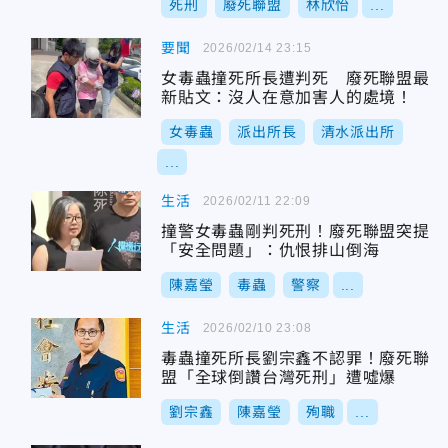
死刑
廢死聯盟
林欣怡
...
要聞
2026/02/14 23:15
女毒蟲撞死所長遭判死 廢死聯盟最
新貼文：沒人在意加害人的處境！
女毒蟲
派出所長
清水派出所
...
生活
2026/02/11 22:09
撞警女毒蟲剛判死刑！廢死聯盟突提
「安全問題」：仇恨排山倒海
陳嘉瑩
毒蟲
警察
...
生活
2026/02/10 23:08
毒蟲撞死所長劉宗鑫不認罪！廢死聯
盟「全球倒讚台灣死刑」遭噓爆
劉宗鑫
陳嘉瑩
殉職
...