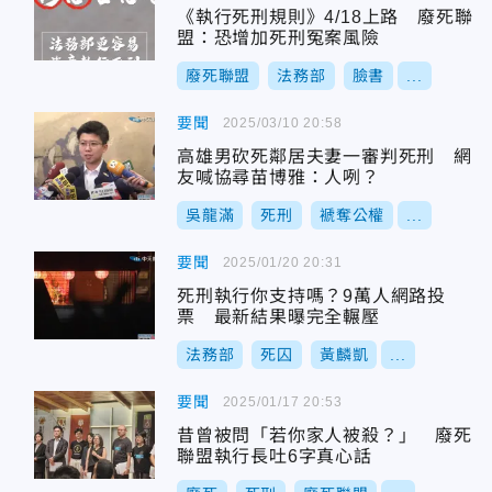
《執行死刑規則》4/18上路 廢死聯
盟：恐增加死刑冤案風險
廢死聯盟
法務部
臉書
...
要聞
2025/03/10 20:58
高雄男砍死鄰居夫妻一審判死刑 網
友喊協尋苗博雅：人咧？
吳龍滿
死刑
褫奪公權
...
要聞
2025/01/20 20:31
死刑執行你支持嗎？9萬人網路投
票 最新結果曝完全輾壓
法務部
死囚
黃麟凱
...
要聞
2025/01/17 20:53
昔曾被問「若你家人被殺？」 廢死
聯盟執行長吐6字真心話