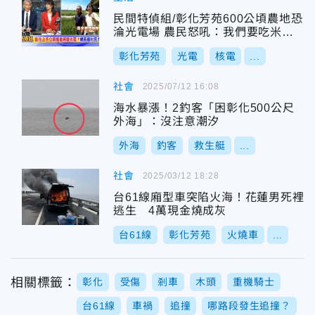
民間特偵組/彰化芳苑600公頃農地恐
淪光電場 農民怒吼：我們要吃米，
不是吃光電板！
彰化芳苑
光電
核電
...
社會
2025/07/12 16:08
海水暴漲！2釣客「困彰化500公尺
外海」：沒注意潮汐
外海
釣客
救生艇
...
社會
2025/03/12 18:28
台61線廂型車突陷火海！花蓮男死裡
逃生 4萬現金燒成灰
台61線
彰化芳苑
火燒車
...
相關標籤：
彰化
受傷
剎車
木頭
重機騎士
台61線
車禍
追撞
哪路段發生追撞？