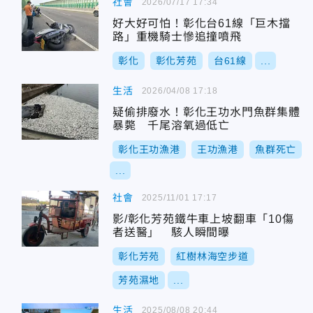
社會
2026/07/17 17:34
好大好可怕！彰化台61線「巨木擋
路」重機騎士慘追撞噴飛
彰化
彰化芳苑
台61線
...
生活
2026/04/08 17:18
疑偷排廢水！彰化王功水門魚群集體
暴斃 千尾溶氧過低亡
彰化王功漁港
王功漁港
魚群死亡
...
社會
2025/11/01 17:17
影/彰化芳苑鐵牛車上坡翻車「10傷
者送醫」 駭人瞬間曝
彰化芳苑
紅樹林海空步道
芳苑濕地
...
生活
2025/08/08 20:44