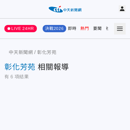
LIVE 24HR
決戰2026
即時
熱門
要聞
社會
娛樂
中天新聞網
彰化芳苑
彰化芳苑
相關報導
有
6
項結果