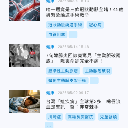
健康
2026/08/04 16:13
喘一週竟是三條冠狀動脈全堵！45歲
男緊急繞道手術救命
冠狀動脈繞道手術
冠心病
血管阻塞
...
健康
2026/05/14 15:48
7旬嬤腸炎回診竟驚見「主動脈破兩
處」 險喪命卻完全不痛！
感染性主動脈瘤
主動脈瘤破裂
微創主動脈支架手術
...
健康
2026/05/02 09:17
台灣「這疾病」全球第3多！嘴唇流
血是警訊 醫：非常棘手
川崎症
高雄長庚醫院
兒童發燒
...