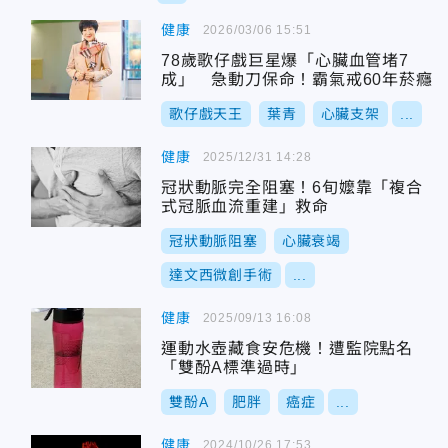
健康
2026/03/06 15:51
78歲歌仔戲巨星爆「心臟血管堵7
成」 急動刀保命！霸氣戒60年菸癮
歌仔戲天王
葉青
心臟支架
...
健康
2025/12/31 14:28
冠狀動脈完全阻塞！6旬嬤靠「複合
式冠脈血流重建」救命
冠狀動脈阻塞
心臟衰竭
達文西微創手術
...
健康
2025/09/13 16:08
運動水壺藏食安危機！遭監院點名
「雙酚A標準過時」
雙酚A
肥胖
癌症
...
健康
2024/10/26 17:53