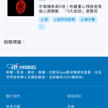
中風機率高5倍！他嚴重心悸檢查竟
是心房顫動 「5大症狀」是警訊
心悸
心室肌肉肥厚
心律不整
...
相關標籤：
新聞、影音、節目、直播、社群及App都深獲網友喜愛，在全
世界各地華人亦頗受歡迎，全球擁有2000萬粉絲。
關於我們
客服資訊
中天介紹
公告