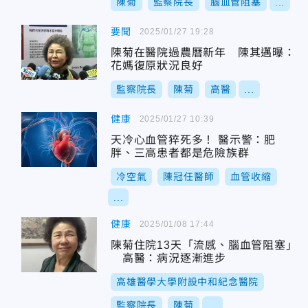
陳菊
監察院長
腦血管阻塞
...
要聞
2025/01/27 19:28
陳菊在醫院過農曆新年 陳其邁曝：
花媽復原狀況良好
監察院長
陳菊
高醫
...
健康
2025/01/27 10:39
天冷心血管猝死多！ 醫示警：肥
胖、三高患者都是危險族群
冷空氣
陳冠任醫師
血管收縮
...
健康
2025/01/08 17:44
陳菊住院13天「流感、腦血管阻塞」
高醫：病況逐漸進步
高雄醫學大學附設中和紀念醫院
監察院長
陳菊
...