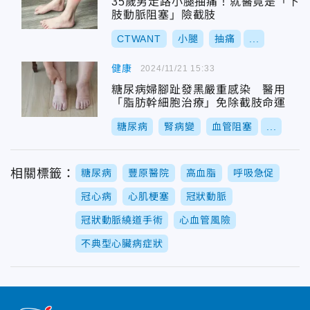
35歲男走路小腿抽痛！就醫竟是「下
肢動脈阻塞」險截肢
CTWANT
小腿
抽痛
...
健康
2024/11/21 15:33
糖尿病婦腳趾發黑嚴重感染 醫用
「脂肪幹細胞治療」免除截肢命運
糖尿病
腎病變
血管阻塞
...
相關標籤：
糖尿病
豐原醫院
高血脂
呼吸急促
冠心病
心肌梗塞
冠狀動脈
冠狀動脈繞道手術
心血管風險
不典型心臟病症狀