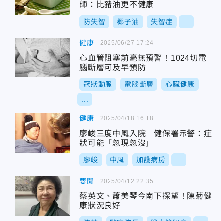
師：比豬油更不健康
防失智
椰子油
失智症
...
健康
2025/06/27 17:24
心血管阻塞前毫無預警！1024切電
腦斷層可及早預防
冠狀動脈
電腦斷層
心臟健康
...
健康
2025/04/18 16:18
廖峻三度中風入院 健保署示警：症
狀可能「忽現忽沒」
廖峻
中風
加護病房
...
要聞
2025/04/12 22:35
蔡英文、蕭美琴今南下探望！陳菊健
康狀況良好