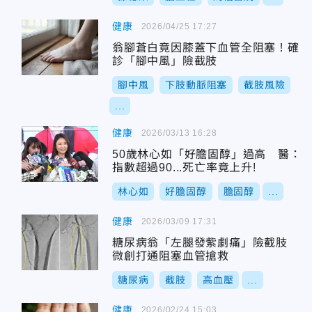
健康
2026/04/25 17:27
翁腳蒼白竟因膝蓋下血管全阻塞！確
診「腳中風」險截肢
腳中風
下肢動脈阻塞
截肢風險
...
健康
2026/03/13 16:28
50歲林心如「好膽固醇」過高 醫：
指數超過90...死亡率竟上升!
林心如
好膽固醇
膽固醇
...
健康
2026/03/09 17:31
糖尿病翁「左腿發紫劇痛」險截肢
微創打通阻塞血管搶救
糖尿病
截肢
高血壓
...
健康
2026/02/24 15:03