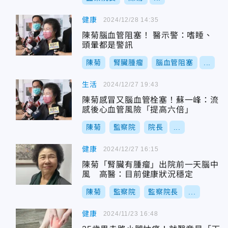
健康
2024/12/28 14:35
陳菊腦血管阻塞！ 醫示警：嗜睡、
頭暈都是警訊
陳菊
腎臟腫瘤
腦血管阻塞
...
生活
2024/12/27 19:43
陳菊感冒又腦血管栓塞！蘇一峰：流
感後心血管風險「提高六倍」
陳菊
監察院
院長
...
健康
2024/12/27 16:15
陳菊「腎臟有腫瘤」出院前一天腦中
風 高醫：目前健康狀況穩定
陳菊
監察院
監察院長
...
健康
2024/11/23 16:48