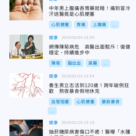
中年男上腹痛吞胃藥就睡！痛到冒冷
汗送醫竟是心肌梗塞
心肌梗塞
胃痛
上腹痛
...
健康
2026/02/04 16:05
網傳陳菊病危 高醫出面駁斥：復健
穩定、持續進步中
陳菊
腦出血
高醫
...
健康
2026/01/24 10:54
養生男立志活到120歲！跨年破例狂
歡 熬夜暴食倒地休克
血管阻塞
心肌梗塞
暴飲暴食
...
健康
2026/01/18 15:15
抽菸糖尿病害傷口不癒！醫曝「水腫