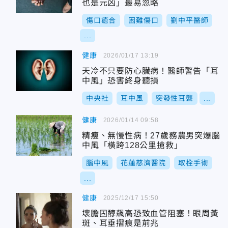
也是元凶」最易忽略
傷口癒合
困難傷口
劉中平醫師
...
健康
2026/01/17 13:19
天冷不只要防心臟病！醫師警告「耳
中風」恐害終身聽損
中央社
耳中風
突發性耳聾
...
健康
2026/01/14 09:58
精瘦、無慢性病！27歲務農男突爆腦
中風「橫跨128公里搶救」
腦中風
花蓮慈濟醫院
取栓手術
...
健康
2025/12/17 15:50
壞膽固醇飆高恐致血管阻塞！眼周黃
斑、耳垂摺痕是前兆