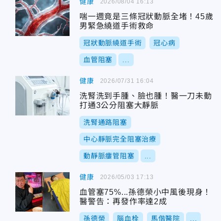
健康
2026/08/04 16:13
喘一週竟是三條冠狀動脈全堵！45歲
男緊急繞道手術救命
冠狀動脈繞道手術
冠心病
血管阻塞
...
健康
2026/07/31 16:04
洗腎洗到手腫、臉也腫！醫一刀未動
打通3公分阻塞大靜脈
洗腎通路阻塞
中心靜脈完全阻塞治療
動靜脈瘻管阻塞
...
健康
2026/05/03 17:13
血管塞75%...孫德榮小中風後現身！
醫警告：再發作率達2成
孫德榮
腦血栓
馬偕醫院
...