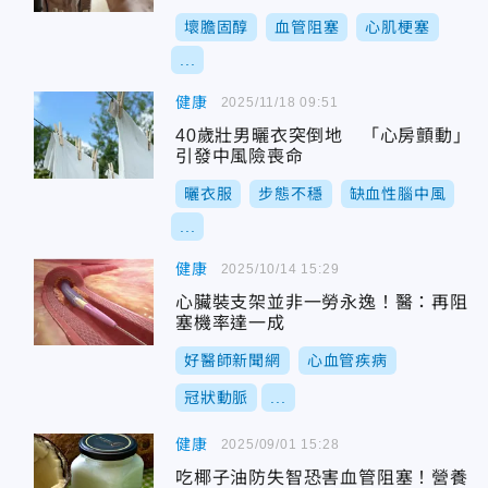
壞膽固醇
血管阻塞
心肌梗塞
...
健康
2025/11/18 09:51
40歲壯男曬衣突倒地 「心房顫動」
引發中風險喪命
曬衣服
步態不穩
缺血性腦中風
...
健康
2025/10/14 15:29
心臟裝支架並非一勞永逸！醫：再阻
塞機率達一成
好醫師新聞網
心血管疾病
冠狀動脈
...
健康
2025/09/01 15:28
吃椰子油防失智恐害血管阻塞！營養