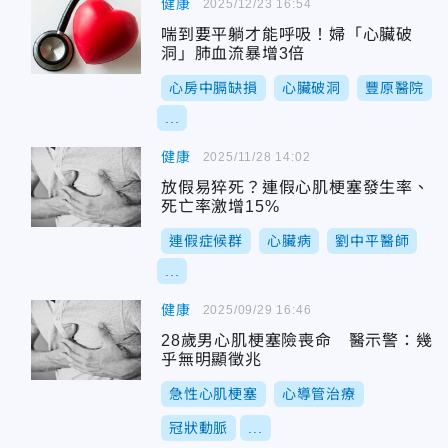
健康
2025/12/23 16:54
喘到要平躺才能呼吸！婦「心臟破
洞」肺血流暴增3倍
心房中膈缺損
心臟破洞
豐原醫院
...
健康
2025/11/28 14:02
放假易猝死？連假心肌梗塞發生率、
死亡率激增15%
連假症候群
心臟病
劉中平醫師
...
健康
2025/09/29 16:46
28歲男心肌梗塞險喪命 醫示警：幾
乎無明顯徵兆
急性心肌梗塞
心導管治療
冠狀動脈
...