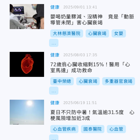
健康
2025/09/01 13:41
嬰喝奶量驟減、沒精神 竟是「動脈
導管未閉」害心臟衰竭
大林慈濟醫院
心臟衰竭
女嬰
...
健康
2025/08/03 17:35
72歲翁心臟收縮剩15%！醫用「心
室馬達」成功救命
臺中榮總
心臟衰竭
多重器官衰竭
...
健康
2025/06/19 11:51
夏日不只防中暑！氣溫逾31.5度 心
梗風險增加近3成
心血管疾病
國泰醫院
心血管
...