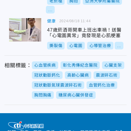
老菸槍
胸悶
亞洲大學附屬醫院
...
健康
2024/08/18 11:44
47歲菸酒哥開車上班出車禍！送醫
「心電圖異常」竟發現是心肌梗塞
撕裂傷
心電圖
心導管治療
...
相關標籤：
心血管疾病
彰化秀傳紀念醫院
心臟支架
冠狀動脈鈣化
高齡心臟病
震波碎石術
冠狀動脈氣球震波碎石術
血管鈣化治療
胸悶胸痛
糖尿病心臟併發症