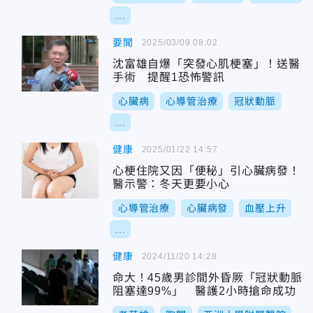
...
要聞
2025/03/09 08:02
沈富雄自爆「突發心肌梗塞」！送醫
手術 提醒1恐怖警訊
心臟病
心導管治療
冠狀動脈
...
健康
2025/01/22 14:57
心梗住院又因「便秘」引心臟病發！
醫示警：冬天更要小心
心導管治療
心臟病發
血壓上升
...
健康
2024/11/20 14:28
命大！45歲男診間外昏厥「冠狀動脈
阻塞達99%」 醫護2小時搶命成功