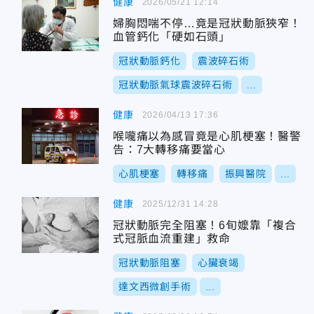
健康
2026/05/21 12:14
婦胸悶喘不停…竟是冠狀動脈狹窄！
血管鈣化「硬如石頭」
冠狀動脈鈣化
震波碎石術
冠狀動脈氣球震波碎石術
...
健康
2026/04/13 17:36
喉嚨痛以為感冒竟是心肌梗塞！醫警
告：7大轉移痛要當心
心肌梗塞
轉移痛
振興醫院
...
健康
2025/12/31 14:28
冠狀動脈完全阻塞！6旬嬤靠「複合
式冠脈血流重建」救命
冠狀動脈阻塞
心臟衰竭
達文西微創手術
...