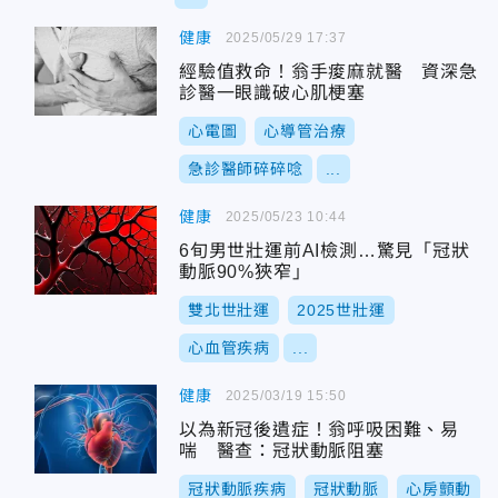
健康
2025/05/29 17:37
經驗值救命！翁手痠麻就醫 資深急
診醫一眼識破心肌梗塞
心電圖
心導管治療
急診醫師碎碎唸
...
健康
2025/05/23 10:44
6旬男世壯運前AI檢測…驚見「冠狀
動脈90%狹窄」
雙北世壯運
2025世壯運
心血管疾病
...
健康
2025/03/19 15:50
以為新冠後遺症！翁呼吸困難、易
喘 醫查：冠狀動脈阻塞
冠狀動脈疾病
冠狀動脈
心房顫動