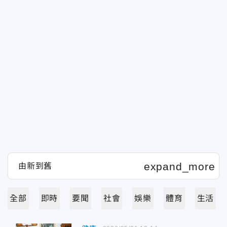
全部
即時
要聞
社會
娛樂
體育
生活