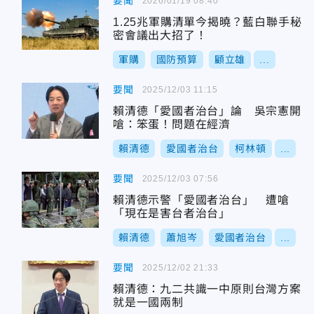
要聞
2026/01/19 08:40
1.25兆軍購清單今揭曉？藍白聯手秘
密會議出大招了！
軍購
國防預算
顧立雄
...
要聞
2025/12/03 11:15
賴清德「愛國者治台」論 吳宗憲開
嗆：笨蛋！問題在經濟
賴清德
愛國者治台
柯林頓
...
要聞
2025/12/03 07:56
賴清德示警「愛國者治台」 遭嗆
「現在是害台者治台」
賴清德
蕭旭岑
愛國者治台
...
要聞
2025/12/02 21:33
賴清德：九二共識一中原則台灣方案
就是一國兩制