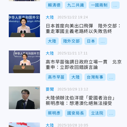
賴清德
九二共識
一國兩制
...
大陸
2025/11/22 19:24
日本首度向美出口飛彈 陸外交部：
重走軍國主義老路終以失敗告終
大陸
陸外交部
日本
...
大陸
2025/11/21 17:11
高市早苗強調日政府立場一貫 北京
重申：立即收回錯誤言論
高市早苗
大陸
台灣有事
...
要聞
2025/10/29 13:12
大陸偵辦沈伯洋提「愛國者治台」
蔡明彥嗆：想港澳化絕無法接受
蔡明彥
國安局長
立法院
...
大陸
2025/10/28 10:05