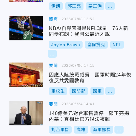
陷戰略困局
伊朗
郭正亮
栗正傑
...
體育
2026/07/08 13:52
NBA/自爆表哥是NFL球星 76人新
同學布朗：我阿公最近才說
Jaylen Brown
塞爾提克
NFL
...
要聞
2026/07/06 17:15
因應大陸統戰威脅 國軍時隔24年恢
復反共愛國教育
軍校生
國防部
國軍
...
要聞
2026/05/24 14:41
140億美元對台軍售暫停 郭正亮揭
內幕：真相比官方說法複雜
對台軍售
高雄
海軍部長
...