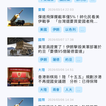
要聞
2026/03/14 22:03
彈道飛彈攔截率僅5%！帥化民看美
伊戰爭 「台灣還要買愛國者飛
彈？」
美國
伊朗
以色列
...
國際
2026/03/07 17:38
美官員證實了！伊朗擊毀美軍部署於
約旦「要價95億薩德雷達」
伊朗
薩德
約旦
...
大陸
2026/03/06 14:51
香港新棋局！陸「十五五」規劃涉港
不再提國安議題 分析：已得保障
大陸
兩會
人大
...
國際
2026/03/06 14:34