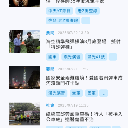
傷 倖存師35年後沉冤平反
中天YT節目
老Z調查線
忤惡-老Z調查線
...
要聞
2025/07/22 13:30
海空精準飛彈操演8月底登場 擬射
「特殊彈種」
國軍
漢光演習
漢光41號
...
要聞
2025/07/21 11:52
國家安全兩難處境！愛國者飛彈車成
河濱熱門打卡點
漢光演習
空軍
國軍
...
社會
2025/07/19 11:25
總統官邸旁嚴重車禍！行人「被捲入
公車底」送醫傷重不治