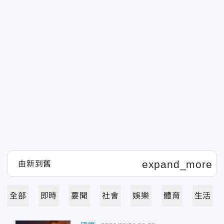
全部
即時
要聞
社會
娛樂
體育
生活