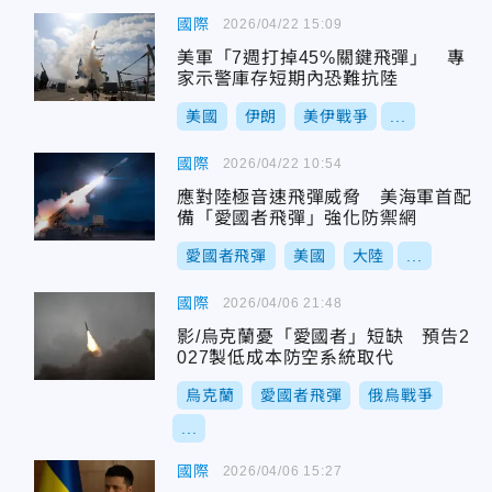
國際
2026/04/22 15:09
美軍「7週打掉45%關鍵飛彈」 專
家示警庫存短期內恐難抗陸
美國
伊朗
美伊戰爭
...
國際
2026/04/22 10:54
應對陸極音速飛彈威脅 美海軍首配
備「愛國者飛彈」強化防禦網
愛國者飛彈
美國
大陸
...
國際
2026/04/06 21:48
影/烏克蘭憂「愛國者」短缺 預告2
027製低成本防空系統取代
烏克蘭
愛國者飛彈
俄烏戰爭
...
國際
2026/04/06 15:27