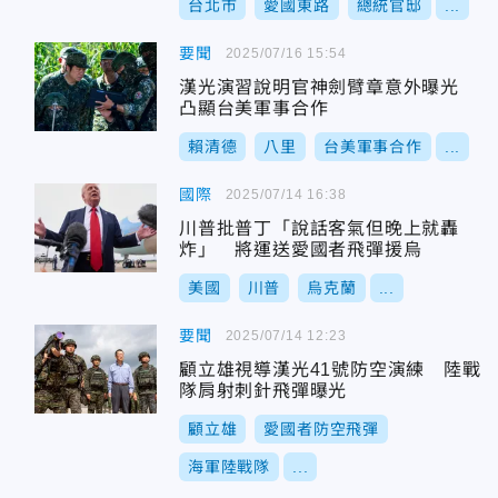
台北市
愛國東路
總統官邸
...
要聞
2025/07/16 15:54
漢光演習說明官神劍臂章意外曝光
凸顯台美軍事合作
賴清德
八里
台美軍事合作
...
國際
2025/07/14 16:38
川普批普丁「說話客氣但晚上就轟
炸」 將運送愛國者飛彈援烏
美國
川普
烏克蘭
...
要聞
2025/07/14 12:23
顧立雄視導漢光41號防空演練 陸戰
隊肩射刺針飛彈曝光
顧立雄
愛國者防空飛彈
海軍陸戰隊
...