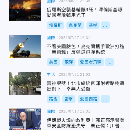
國際
2026/08/01 22:35
俄羅斯空襲基輔釀9死！澤倫斯基曝
愛國者飛彈用光了
俄羅斯
烏克蘭
基輔
...
國際
2026/07/27 16:31
不看美國臉色！烏克蘭攜手歐洲打造
「芙蕾雅」反彈道飛彈系統
美國
飛彈
愛國者飛彈
...
生活
2026/07/21 21:02
雷神狠劈！北市總統官邸附近路樹轟
然倒下 幸無人受傷
路樹
雷擊
愛國西路
...
國際
2026/07/17 19:31
伊朗戰火燒向敘利亞！郭正亮示警美
軍安全防線恐失守 栗正傑：川普正