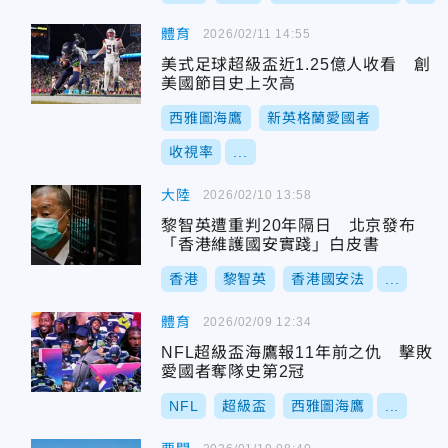
體育
2026/02/11 14:55
美式足球超級盃近1.25億人收看 創
美國節目史上次高
西雅圖海鷹
新英格蘭愛國者
收視率
...
大陸
2026/02/10 13:58
黎智英遭重判20年隔日 北京發布
「香港維護國安實踐」白皮書
香港
黎智英
香港國安法
...
體育
2026/02/09 12:34
NFL超級盃海鷹報11年前之仇 擊敗
愛國者奪隊史第2冠
NFL
超級盃
西雅圖海鷹
...