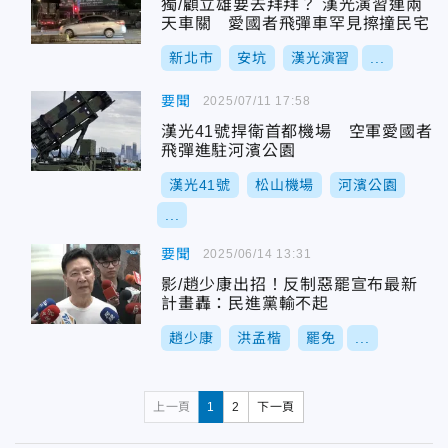
獨/顧立雄要去拜拜？ 漢光演習連兩
天車關 愛國者飛彈車罕見擦撞民宅
新北市
安坑
漢光演習
...
要聞
2025/07/11 17:58
漢光41號捍衛首都機場 空軍愛國者
飛彈進駐河濱公園
漢光41號
松山機場
河濱公園
...
要聞
2025/06/14 13:31
影/趙少康出招！反制惡罷宣布最新
計畫轟：民進黨輸不起
趙少康
洪孟楷
罷免
...
上一頁
1
2
下一頁