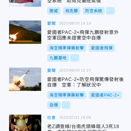
空系統 助烏克蘭抵禦俄
挪威
烏克蘭
防空系統
...
要聞
2025/08/20 14:19
愛國者PAC-2+飛彈九鵬發射意外
空軍回應未證實空中自爆
海空精準彈藥射擊
愛國者飛彈
九鵬基地
...
要聞
2025/08/20 10:27
愛國者PAC-2+防空飛彈驚傳發射後
自爆 空軍：了解狀況中
海空精準彈藥射擊
愛國者PAC-2+
自爆
...
社會
2025/07/31 18:08
老Z調查線/台南虎頭蜂噬人3死18