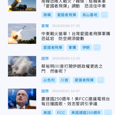
南韓恐捲入戰火？韓媒：駐韓美軍
「愛國者飛彈」調動 恐派往中東
南韓
愛國者飛彈
烏山基地
...
要聞
2026/03/06 07:35
中東戰火搶單！台灣愛國者飛彈軍購
恐延宕 防空網添變數
愛國者飛彈
軍購
伊朗
...
國際
2026/03/04 13:25
蔡裕明/川普打開伊朗政權更迭之
門 然後呢？
以色列
川普
愛國者飛彈
...
國際
2026/02/21 16:47
慶建國250週年！美FCC建議電視台
每日播國歌、效忠誓詞引爭議
美國
FCC
美國建國250週年
...