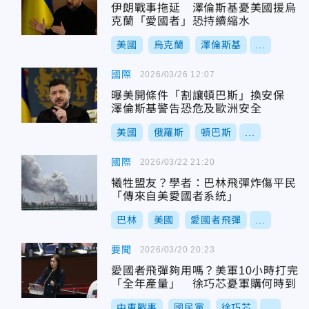
伊朗戰事拖延 澤倫斯基憂美國援烏
克蘭「愛國者」恐持續縮水
美國
烏克蘭
澤倫斯基
...
國際
2026/03/26 12:07
曝美開條件「割讓頓巴斯」換安保
澤倫斯基警告恐危及歐洲安全
美國
俄羅斯
頓巴斯
...
國際
2026/03/22 21:20
犧牲盟友？學者：巴林飛彈炸傷平民
「傳來自美愛國者系統」
巴林
美國
愛國者飛彈
...
要聞
2026/03/20 20:23
愛國者飛彈夠用嗎？美軍10小時打完
「全年產量」 徐巧芯憂軍購何時到
中東戰事
國民黨
徐巧芯
...