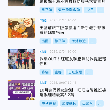
路投保＋海外急難救助服務大受青睞
旅平險
海外急難救助
12月
...
財經
2025/11/14 10:00
出國前旅平險怎麼選？新手老手都該
看的購買指南
出國
旅平險
海外旅遊
...
財經
2025/11/04 10:00
詐騙OUT！旺旺友聯產險防詐提醒報
你知
詐騙
宣導
旺旺友聯
...
財經
2025/10/07 10:43
10月連假掀旅遊潮 旺旺友聯推班機
延誤理賠最高3.2萬
中秋連假
國慶連假
出國玩
...