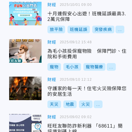
財經
2025/10/01 09:00
十月連假安心出遊！班機延誤最高3.
2萬元保障
旅平險
班機延誤
突發疾病
...
財經
2025/09/12 15:48
為毛小孩投保寵物險 保障門診、住
院和手術費用
寵物
毛小孩
寵物醫療
...
財經
2025/09/10 12:12
守護家的每一天！住宅火災險保障您
的安居生活
天災
地震
火災
...
財經
2025/09/02 09:02
旺旺友聯防詐新利器 「68611」簡
訊識別碼上線