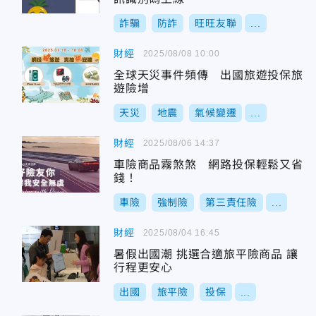
詐騙
防詐
旺旺友聯
...
財經
2025/08/08 10:00
全球天災事件頻傳 出國旅遊投保旅
遊險增
天災
地震
氣候變遷
...
財經
2025/08/06 14:37
車險商品霧煞煞 網路投保輕鬆又省
錢！
車險
強制險
第三責任險
...
財經
2025/08/04 16:45
暑假出國潮 挑選合適旅平險商品 讓
行程更安心
出國
旅平險
投保
...