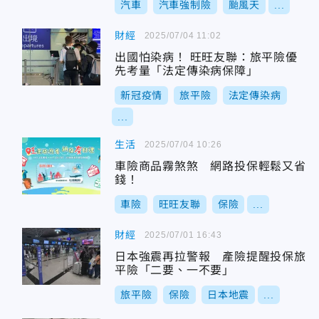
汽車
汽車強制險
颱風天
...
財經
2025/07/04 11:02
出國怕染病！ 旺旺友聯：旅平險優
先考量「法定傳染病保障」
新冠疫情
旅平險
法定傳染病
...
生活
2025/07/04 10:26
車險商品霧煞煞 網路投保輕鬆又省
錢！
車險
旺旺友聯
保險
...
財經
2025/07/01 16:43
日本強震再拉警報 產險提醒投保旅
平險「二要、一不要」
旅平險
保險
日本地震
...