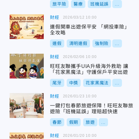
旅平險
醫療
班機延誤
...
財經
2026/03/12 10:00
連假開車出遊保平安 「網投車險」
全攻略
連假
清明連假
強制險
...
財經
2026/02/06 10:00
旺旺友聯攜手UIA升級海外救助 讓
「花家黑魔法」守護保戶平安出遊
尾牙
中獎
花家黑魔法
...
財經
2026/01/23 10:00
一鍵打包春節旅遊保障！旺旺友聯旅
遊險「班機延誤」理賠超快速
春節
假期
旅遊
...
財經
2026/01/20 10:00