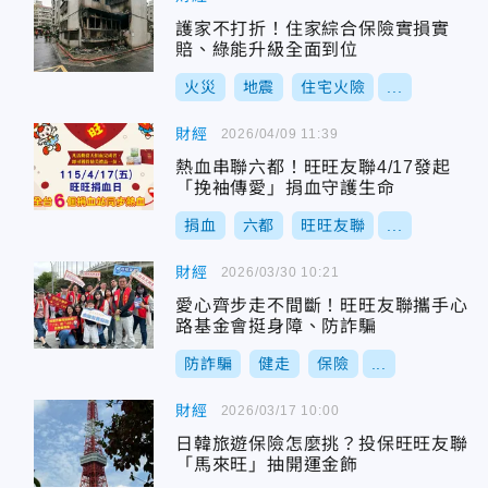
護家不打折！住家綜合保險實損實
賠、綠能升級全面到位
火災
地震
住宅火險
...
財經
2026/04/09 11:39
熱血串聯六都！旺旺友聯4/17發起
「挽袖傳愛」捐血守護生命
捐血
六都
旺旺友聯
...
財經
2026/03/30 10:21
愛心齊步走不間斷！旺旺友聯攜手心
路基金會挺身障、防詐騙
防詐騙
健走
保險
...
財經
2026/03/17 10:00
日韓旅遊保險怎麼挑？投保旺旺友聯
「馬來旺」抽開運金飾