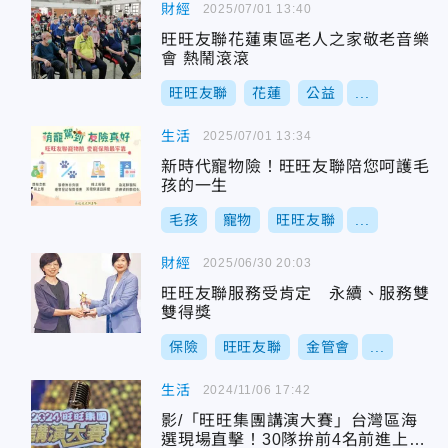
財經
2025/07/01 13:40
旺旺友聯花蓮東區老人之家敬老音樂
會 熱鬧滾滾
旺旺友聯
花蓮
公益
...
生活
2025/07/01 13:34
新時代寵物險！旺旺友聯陪您呵護毛
孩的一生
毛孩
寵物
旺旺友聯
...
財經
2025/06/30 20:03
旺旺友聯服務受肯定 永續、服務雙
雙得獎
保險
旺旺友聯
金管會
...
生活
2024/11/06 17:42
影/「旺旺集團講演大賽」台灣區海
選現場直擊！30隊拚前4名前進上海