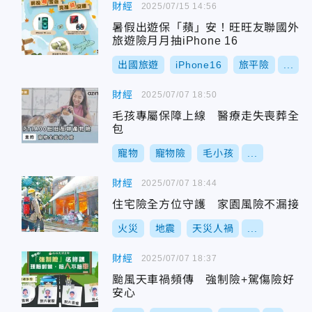
財經
2025/07/15 14:56
暑假出遊保「蘋」安！旺旺友聯國外
旅遊險月月抽iPhone 16
出國旅遊
iPhone16
旅平險
...
財經
2025/07/07 18:50
毛孩專屬保障上線 醫療走失喪葬全
包
寵物
寵物險
毛小孩
...
財經
2025/07/07 18:44
住宅險全方位守護 家園風險不漏接
火災
地震
天災人禍
...
財經
2025/07/07 18:37
颱風天車禍頻傳 強制險+駕傷險好
安心