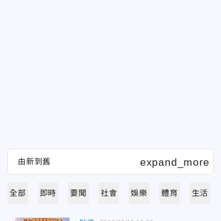
全部
即時
要聞
社會
娛樂
體育
生活