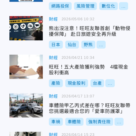
網路投保
風險管理
數位化
...
財經
2026/05/06 10:32
熊出沒注意！旺旺友聯首創「動物侵
擾保障」 赴日旅遊安全再升級
日本
仙台
野熊
...
財經
2026/04/21 10:34
旺旺！五大產險獲利強勢 4檔現金
股利衝高
產險
現金股利
台產
...
財經
2026/04/17 13:07
車體險甲乙丙式差在哪？旺旺友聯帶
您挑選最適合您的「愛車防護罩」
車禍
車體險
強制責任險
...
財經
2026/04/14 15:23