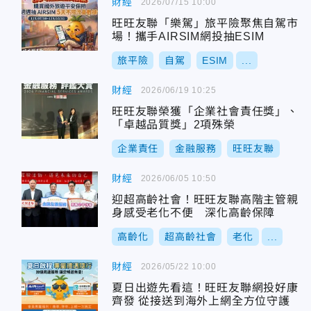
財經
2026/07/15 10:00
旺旺友聯「樂駕」旅平險聚焦自駕市
場！攜手AIRSIM網投抽ESIM
旅平險
自駕
ESIM
...
財經
2026/06/19 10:25
旺旺友聯榮獲「企業社會責任獎」、
「卓越品質獎」2項殊榮
企業責任
金融服務
旺旺友聯
財經
2026/06/05 10:50
迎超高齡社會！旺旺友聯高階主管親
身感受老化不便 深化高齡保障
高齡化
超高齡社會
老化
...
財經
2026/05/22 10:00
夏日出遊先看這！旺旺友聯網投好康
齊發 從接送到海外上網全方位守護