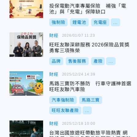
投保電動汽車專屬保險 補強「電
池」與「充電」保障缺口
強制險
鋰電池
充電座
...
財經
2026/01/07 11:23
旺旺友聯深耕服務 2026保險品質獎
勇奪三項殊榮
品牌
售後服務
產險
...
財經
2025/12/24 14:39
馬路三寶防不勝防 行車守護神首選
旺旺友聯汽車險
汽車強制險
馬路三寶
旺旺友聯產險
...
財經
2025/12/18 10:00
台灣出國旅遊旺帶動旅平險熱賣 網