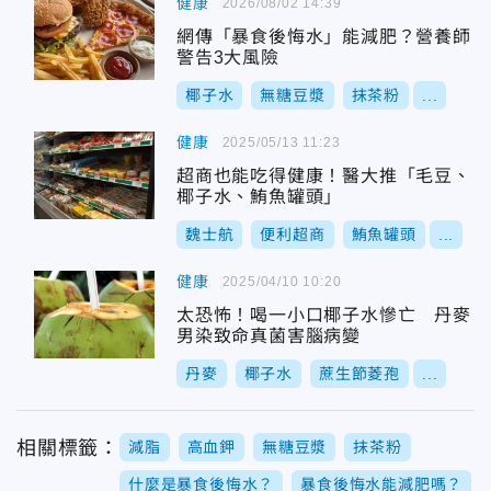
健康
2026/08/02 14:39
網傳「暴食後悔水」能減肥？營養師
警告3大風險
椰子水
無糖豆漿
抹茶粉
...
健康
2025/05/13 11:23
超商也能吃得健康！醫大推「毛豆、
椰子水、鮪魚罐頭」
魏士航
便利超商
鮪魚罐頭
...
健康
2025/04/10 10:20
太恐怖！喝一小口椰子水慘亡 丹麥
男染致命真菌害腦病變
丹麥
椰子水
蔗生節菱孢
...
相關標籤：
減脂
高血鉀
無糖豆漿
抹茶粉
什麼是暴食後悔水？
暴食後悔水能減肥嗎？