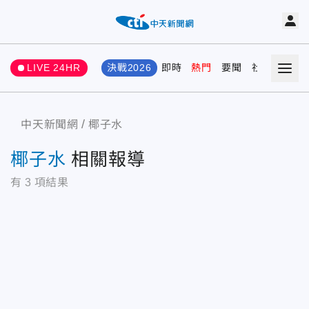
LIVE 24HR
決戰2026
即時
熱門
要聞
社會
娛樂
中天新聞網
椰子水
椰子水
相關報導
有
3
項結果