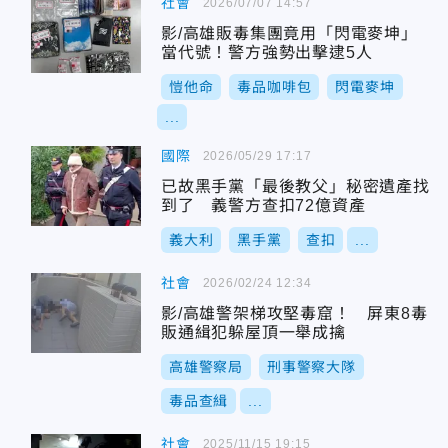
社會
2026/07/07 14:57
影/高雄販毒集團竟用「閃電麥坤」
當代號！警方強勢出擊逮5人
愷他命
毒品咖啡包
閃電麥坤
...
國際
2026/05/29 17:17
已故黑手黨「最後教父」秘密遺產找
到了 義警方查扣72億資產
義大利
黑手黨
查扣
...
社會
2026/02/24 12:34
影/高雄警架梯攻堅毒窟！ 屏東8毒
販通緝犯躲屋頂一舉成擒
高雄警察局
刑事警察大隊
毒品查緝
...
社會
2025/11/15 19:15