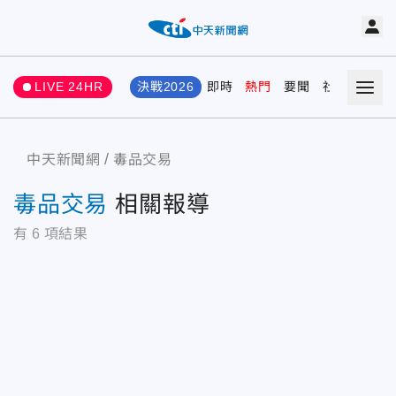
LIVE 24HR
決戰2026
即時
熱門
要聞
社會
娛樂
中天新聞網
毒品交易
毒品交易
相關報導
有
6
項結果