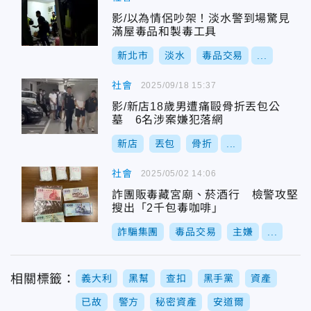
影/以為情侶吵架！淡水警到場驚見
滿屋毒品和製毒工具
新北市
淡水
毒品交易
...
社會
2025/09/18 15:37
影/新店18歲男遭痛毆骨折丟包公
墓 6名涉案嫌犯落網
新店
丟包
骨折
...
社會
2025/05/02 14:06
詐團販毒藏宮廟、菸酒行 檢警攻堅
搜出「2千包毒咖啡」
詐騙集團
毒品交易
主嫌
...
相關標籤：
義大利
黑幫
查扣
黑手黨
資產
已故
警方
秘密資產
安道爾