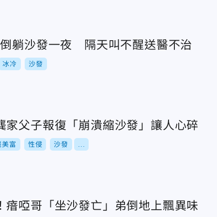
醉倒躺沙發一夜 隔天叫不醒送醫不治
冰冷
沙發
龔家父子報復「崩潰縮沙發」讓人心碎
龔美富
性侵
沙發
...
！瘖啞哥「坐沙發亡」弟倒地上飄異味