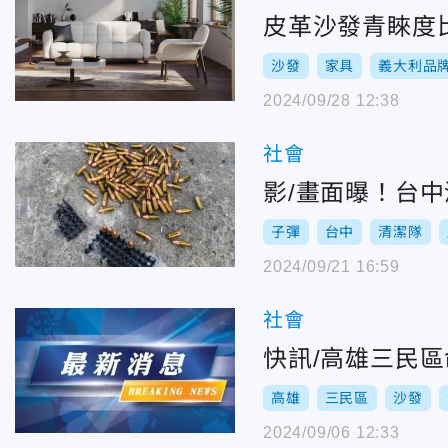
皮革沙發青睞度
沙發
家具
義大利品
2024/09/28 12:38
社會
影/畫面曝！台
子彈
台中
清潔隊
2024/09/21 16:59
社會
快訊/高雄三民
高雄
三民區
沙發
2024/09/06 12:33