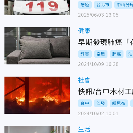
瘖啞
台北市
中山分
2025/06/03 13:05
健康
早期發現肺癌「
菸害
空屋
肺癌
油
2024/10/09 16:28
社會
快訊/台中木材
台中
沙發
紙尿布
2024/10/02 10:01
生活