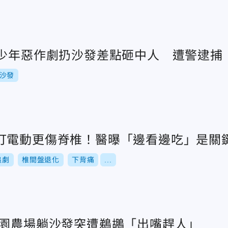
歲少年惡作劇扔沙發差點砸中人 遭警逮捕
沙發
打電動更傷脊椎！醫曝「邊看邊吃」是關
追劇
椎間盤退化
下背痛
...
淨園農場躺沙發突遭鵜鶘「出嘴趕人」