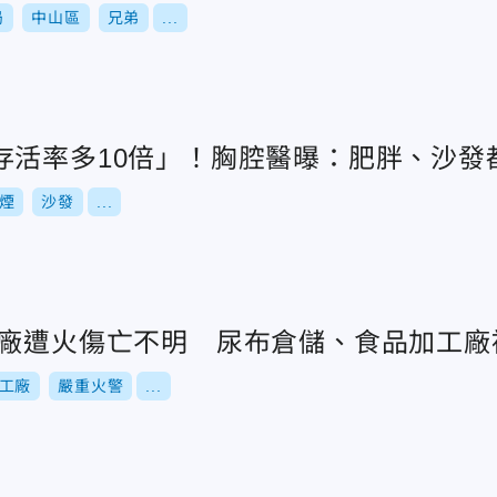
局
中山區
兄弟
...
存活率多10倍」！胸腔醫曝：肥胖、沙發
煙
沙發
...
工廠遭火傷亡不明 尿布倉儲、食品加工廠
工廠
嚴重火警
...