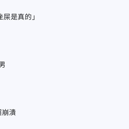
挫屎是真的」
男
超崩潰