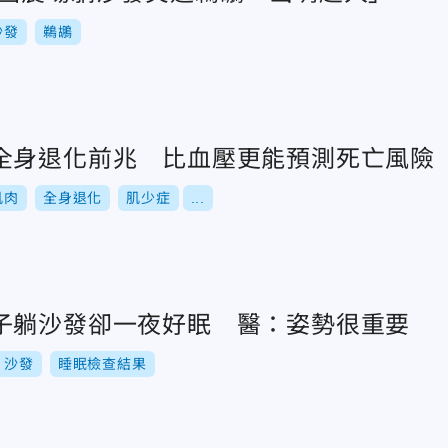
沙發
鵜鶘
全身退化前兆 比血壓更能預測死亡風險
肌肉
全身退化
肌少症
...
子躺沙發卻一夜好眠 醫：姿勢很重要
沙發
睡眠檢查結果