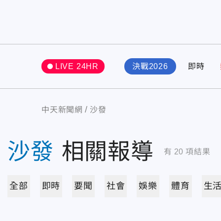
LIVE 24HR
決戰2026
即時
中天新聞網
沙發
沙發
相關報導
有
20
項結果
全部
即時
要聞
社會
娛樂
體育
生