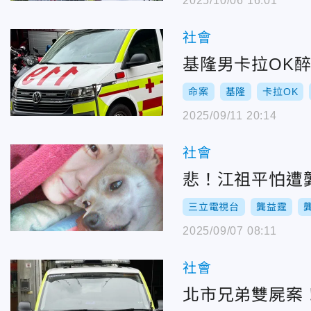
2025/10/06 16:01
社會
基隆男卡拉OK
命案
基隆
卡拉OK
2025/09/11 20:14
社會
悲！江祖平怕遭
三立電視台
龔益霆
2025/09/07 08:11
社會
北市兄弟雙屍案