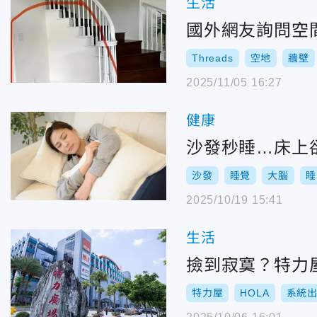
生活
國外網友詢問空
Threads
空地
牆壁
2025/11/05 16:27
健康
沙發秒睡…床上
沙發
睡覺
大腦
睡
2025/10/19 15:41
生活
撿到寂寞？特力
特力屋
HOLA
系統