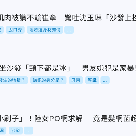
肌肉被讚不輸崔傘 驚吐沈玉琳「沙發上
歐
脫口秀
潘若迪身材如何
...
腿坐沙發「頸下都是冰」 男友嫌犯是家暴
發生的地點？
嫌犯的身分是？
屏東
摩鐵
...
小刷子」！陸女PO網求解 竟是髮網菌
濕
沙發
...