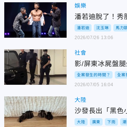
娛樂
潘若迪脫了！秀
潘若迪
沈玉琳
馬力
2026/07/26 13:06
社會
影/屏東冰屍盤
全案發生的時間？
全案
2026/07/05 16:04
大陸
沙發長出「黑色
大陸
廣東
下雨
潮