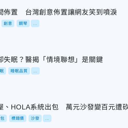
間佈置 台灣創意佈置讓網友笑到噴淚
創意
鋼琴
...
卻失眠？醫揭「情境聯想」是關鍵
眠
睡眠品質
...
屋、HOLA系統出包 萬元沙發變百元遭
出包
標錯價
沙發
...