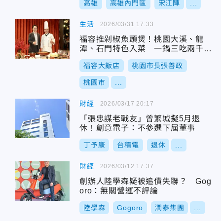
高雄
高雄內門區
宋江陣
...
生活
2026/03/31 17:33
福容推剁椒魚頭煲！桃園大溪、龍
潭、石門特色入菜 一鍋三吃兩千有
找
福容大飯店
桃園市長張善政
桃園市
...
財經
2026/03/17 20:17
「張忠謀老戰友」曾繁城擬5月退
休！創意電子：不參選下屆董事
丁予康
台積電
退休
...
財經
2026/03/12 17:37
創辦人陸學森疑被追債失聯？ Gog
oro：無關營運不評論
陸學森
Gogoro
潤泰集團
...