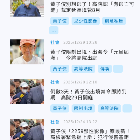
黃子佼別想逃了！高院認「有逃亡可
能」裁定延長境管8月
黃子佼
兒少性影像
創意私房
...
社會
2025/12/29 10:26
黃子佼限制出境、出海令「元旦屆
滿」 今將高院出庭
黃子佼
高等法院
傳喚
...
社會
2025/12/28 22:10
倒數3天！黃子佼出境禁令即將到
期 高院29日開庭
黃子佼
限制出境
高等法院
...
社會
2025/12/24 13:22
黃子佼「2259部性影像」案最新！
高檢署緊急提上訴：犯行侵害甚鉅