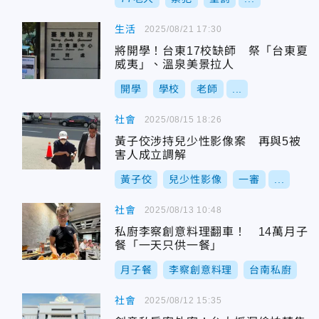
生活
2025/08/21 17:30
將開學！台東17校缺師 祭「台東夏
威夷」、溫泉美景拉人
開學
學校
老師
...
社會
2025/08/15 18:26
黃子佼涉持兒少性影像案 再與5被
害人成立調解
黃子佼
兒少性影像
一審
...
社會
2025/08/13 10:48
私廚李察創意料理翻車！ 14萬月子
餐「一天只供一餐」
月子餐
李察創意料理
台南私廚
社會
2025/08/12 15:35