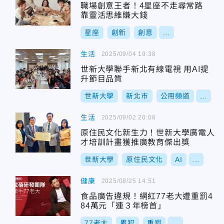
職場創意王者！4星座不走尋常路
靠靈活思維賺大錢
星座
創新
創意
...
生活
2025/09/04 19:38
世新大學聯手新北有線電視 用AI提
升節目品質
世新大學
新北市
公用頻道
...
生活
2025/09/02 20:08
原住民文化新生力！世新大學廣電人
才培訓計畫獲推廣教育傑出獎
世新大學
原住民文化
AI
...
健康
2025/08/25 14:51
食品廣告違規！網紅77老大遭重罰4
84萬元「連３年榜首」
77老大
累犯
重罰
...