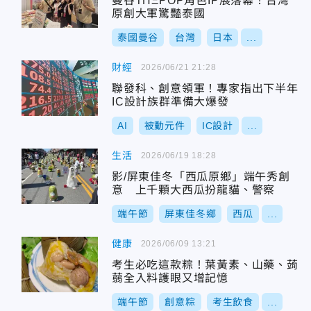
曼谷THΞPOP角色IP展落幕！台灣
原創大軍驚豔泰國
泰國曼谷
台灣
日本
...
財經
2026/06/21 21:28
聯發科、創意領軍！專家指出下半年
IC設計族群準備大爆發
AI
被動元件
IC設計
...
生活
2026/06/19 18:28
影/屏東佳冬「西瓜原鄉」端午秀創
意 上千顆大西瓜扮龍貓、警察
端午節
屏東佳冬鄉
西瓜
...
健康
2026/06/09 13:21
考生必吃這款粽！葉黃素、山藥、蒟
蒻全入料護眼又增記憶
端午節
創意粽
考生飲食
...