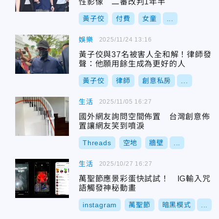
性影像 二審改判1年半
黃子佼
付費
女童
...
娛樂
2025/11/24 13:16
黃子佼與37名被害人全和解！律師發
聲：他願用餘生成為更好的人
黃子佼
律師
創意私房
...
生活
2025/11/05 16:27
國外網友詢問空間佈置 台灣創意佈
置讓網友笑到噴淚
Threads
空地
牆壁
...
生活
2025/10/27 16:27
萬聖節應景彩蛋快試試！ IG輸入咒
語觸發神秘動畫
instagram
萬聖節
暗黑模式
...