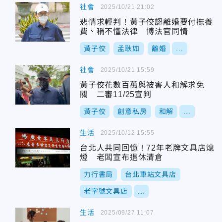
社會
2025/10/21 21:02
悲情求輕判！黃子佼認離婚要付撫養
費、稱不懂法律 博法官同情
黃子佼
孟耿如
離婚
...
社會
2025/10/21 15:59
黃子佼花數百萬與被害人和解求免
關 二審11/25宣判
黃子佼
創意私房
和解
...
生活
2025/10/12 15:55
台北人共同回憶！72年老牌文具店熄
燈 老闆宣布退休清倉
力行書局
台北車站文具店
老字號文具店
...
生活
2025/09/27 11:07