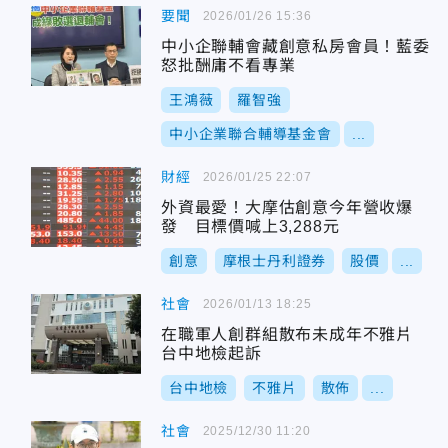
要聞
2026/01/26 15:36
中小企聯輔會藏創意私房會員！藍委
怒批酬庸不看專業
王鴻薇
羅智強
中小企業聯合輔導基金會
...
財經
2026/01/25 22:07
外資最愛！大摩估創意今年營收爆
發 目標價喊上3,288元
創意
摩根士丹利證券
股價
...
社會
2026/01/13 18:25
在職軍人創群組散布未成年不雅片
台中地檢起訴
台中地檢
不雅片
散佈
...
社會
2025/12/30 11:20