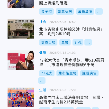
回上訴緩刑確定
黃子佼
創意私房
最高法院
...
社會
2026/05/05 15:52
北市劣警廁所偷拍又涉「創意私房」
案 判刑2年10月
信義分局
員警
針孔
...
健康
2026/04/13 14:03
77老大代言「青木瓜飲」吞510萬罰
單 北市違規廣告開罰破6千萬
77老大
北市衛生局
違規廣告
...
生活
2026/04/03 17:20
高雄內門宋江陣決賽明登場 台灣、
越南學生力拚216萬獎金