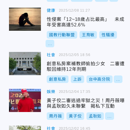
健康
2025/12/08 11:27
性侵案「12~18歲占比最高」 未成
年受害高達52.6%
國教行動聯盟
王育敏
性騷擾
...
社會
2025/12/05 18:56
創意私房案補教師偷拍少女 二審遭
駁回維持12年刑期
創意私房
上訴
台中高分院
...
娛樂
2025/12/04 17:35
黃子佼二審逃過牢獄之災！周丹薇曝
與孟耿如久未聯繫 揭私下互動
周丹薇
黃子佼
孟耿如
...
社會
2025/12/02 16:45