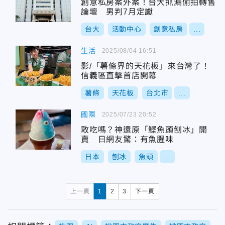
創意私房案外案！台大抓漏偷拍轉售
論壇 男判7月定讞
台大
活動中心
創意私房
...
生活
2025/08/04 16:51
影/「薯條界的天花板」來台灣了！
信義區直擊首店開幕
薯條
天花板
台北市
...
國際
2025/07/23 20:52
敢吃嗎？神還原「鰹魚頭刨冰」開
賣 日網友驚：有魚腥味
日本
刨冰
魚頭
...
上一頁
1
2
3
下一頁