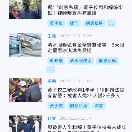
獨/「創意私房」黃子佼用和解躲牢
獄！律師曝算盤有風險
黃子佼
緩刑
創意私房
...
生活
2025/11/28 16:26
清水服務區奪金擘獎雙優等 3天限
定優惠冰淇淋免費送
財政部
清水服務區
優惠活動
...
娛樂
2025/11/26 11:42
黃子佼二審改判1年半！律師讚法官
有智慧：被害人從35人變2千多人
黃子佼
創意私房
法官
社會
2025/11/25 11:04
與被害人全和解！黃子佼持有未成年