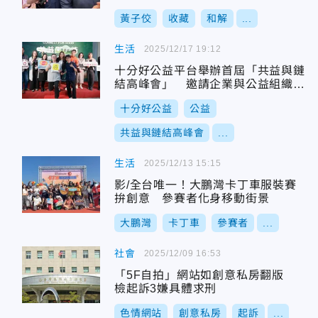
黃子佼
收藏
和解
...
生活
2025/12/17 19:12
十分好公益平台舉辦首屆「共益與鏈
結高峰會」 邀請企業與公益組織進
行媒合會 開創永續多贏新時代 8家公
十分好公益
公益
益團體與33家企業跨界尋合作 堪稱
最大規模永續媒合會
共益與鏈結高峰會
...
生活
2025/12/13 15:15
影/全台唯一！大鵬灣卡丁車服裝賽
拚創意 參賽者化身移動街景
大鵬灣
卡丁車
參賽者
...
社會
2025/12/09 16:53
「5F自拍」網站如創意私房翻版
檢起訴3嫌具體求刑
色情網站
創意私房
起訴
...