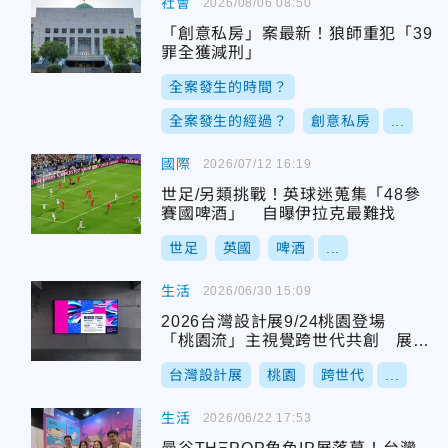
社會
2026/08/06 08:50
「創意私房」案最新！狼師重犯「39
罪全獲減刑」
全案發生的時間？
全案發生的經過？
創意私房
...
國際
2026/07/12 16:19
世足/另類挑戰！英球迷蒐集「48參
賽國啤酒」 自曝伊拉克最難找
世足
英國
啤酒
...
生活
2026/06/30 15:09
2026台灣設計展9/24桃園登場
「桃園流」主視覺跨世代共創 展現
創意能量
台灣設計展
桃園
跨世代
...
生活
2026/06/22 17:53