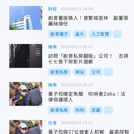
財經
2026/05/21 18:56
創意董座換人！曾繁城退休 副董張
麗絲接任
創意電子
晶片
人工智慧
...
娛樂
2026/05/17 08:47
訪問「創意私房翻版」公司！ 志祺
七七急下架影片道歉
創意私房
網站
公司
...
娛樂
2026/05/08 08:42
黃子佼確定免關 吹哨者Zofia：法
律保護壞人
創意私房
判刑
定讞
...
社會
2026/05/07 15:47
黃子佼與37位被害人和解 最高院駁