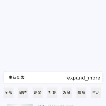
全部
即時
要聞
社會
娛樂
體育
生活