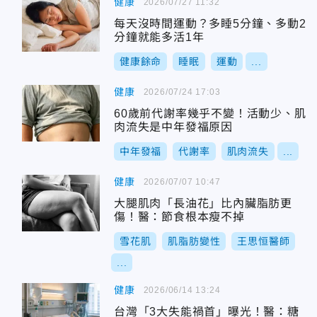
健康
2026/07/27 11:32
每天沒時間運動？多睡5分鐘、多動2
分鐘就能多活1年
健康餘命
睡眠
運動
...
健康
2026/07/24 17:03
60歲前代謝率幾乎不變！活動少、肌
肉流失是中年發福原因
中年發福
代謝率
肌肉流失
...
健康
2026/07/07 10:47
大腿肌肉「長油花」比內臟脂肪更
傷！醫：節食根本瘦不掉
雪花肌
肌脂肪變性
王思恒醫師
...
健康
2026/06/14 13:24
台灣「3大失能禍首」曝光！醫：糖