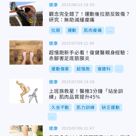
健康
2025/08/15 16:50
觀念完全錯了！運動後拉筋反致傷？
研究：無助減緩痠痛
拉筋
運動
肌肉痠痛
...
健康
2025/07/09 11:46
超慢跑新手必看！復健醫親身經驗：
赤腳害足底筋膜炎
運動傷害
超慢跑
復健科
...
健康
2025/07/08 16:39
上班族救星！醫推3分鐘「站坐訓
練」肌肉品質提升45%
久坐不動
肌力訓練
缺乏運動
...
健康
2025/07/06 11:47