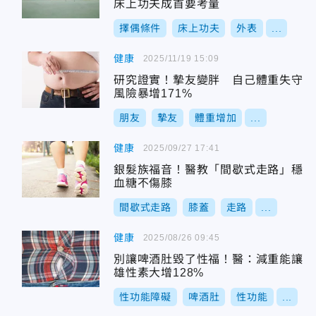
床上功夫成首要考量
擇偶條件
床上功夫
外表
...
健康
2025/11/19 15:09
研究證實！摯友變胖 自己體重失守
風險暴增171%
朋友
摯友
體重增加
...
健康
2025/09/27 17:41
銀髮族福音！醫教「間歇式走路」穩
血糖不傷膝
間歇式走路
膝蓋
走路
...
健康
2025/08/26 09:45
別讓啤酒肚毀了性福！醫：減重能讓
雄性素大增128%
性功能障礙
啤酒肚
性功能
...