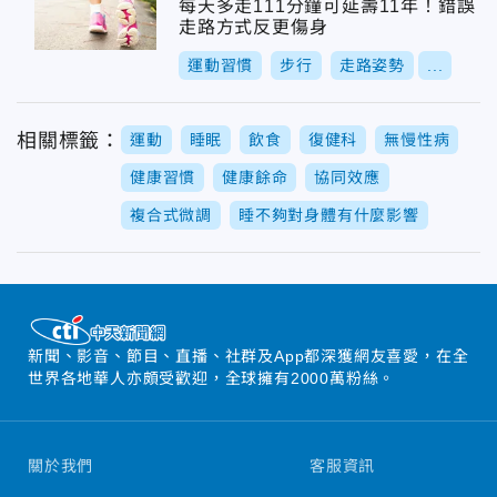
每天多走111分鐘可延壽11年！錯誤
走路方式反更傷身
運動習慣
步行
走路姿勢
...
相關標籤：
運動
睡眠
飲食
復健科
無慢性病
健康習慣
健康餘命
協同效應
複合式微調
睡不夠對身體有什麼影響
新聞、影音、節目、直播、社群及App都深獲網友喜愛，在全
世界各地華人亦頗受歡迎，全球擁有2000萬粉絲。
關於我們
客服資訊