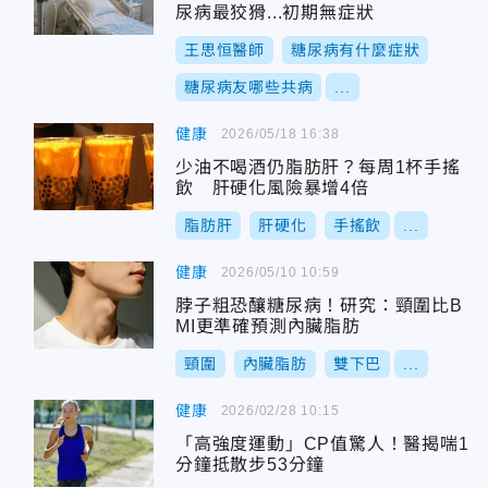
尿病最狡猾...初期無症狀
王思恒醫師
糖尿病有什麼症狀
糖尿病友哪些共病
...
健康
2026/05/18 16:38
少油不喝酒仍脂肪肝？每周1杯手搖
飲 肝硬化風險暴增4倍
脂肪肝
肝硬化
手搖飲
...
健康
2026/05/10 10:59
脖子粗恐釀糖尿病！研究：頸圍比B
MI更準確預測內臟脂肪
頸圍
內臟脂肪
雙下巴
...
健康
2026/02/28 10:15
「高強度運動」CP值驚人！醫揭喘1
分鐘抵散步53分鐘