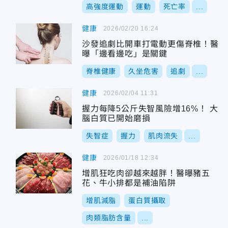
高強度運動
運動
死亡率
...
健康
2026/02/20 16:24
沙發追劇比開車打電動更傷脊椎！醫
曝「邊看邊吃」是關鍵
脊椎健康
久坐危害
追劇
...
健康
2026/02/04 11:31
握力每降5公斤失智風險增16%！ 大
腦白質已開始磨損
失智症
握力
肌肉流失
...
健康
2026/01/18 12:34
增肌狂吃肉卻越來越胖！醫曝豬五
花、牛小排都是補油陷阱
增肌減脂
蛋白質攝取
肉類脂肪含量
...