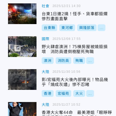
社會
2025/12/21 14:30
台東1日連2燒！怪手、貨車都毀爛
慘烈畫面直擊
台東縣
東河鄉
興隆部落
...
國際
2025/12/08 17:55
野火肆虐澳洲！75棟房屋被燒毀損
壞 消防員遭倒樹壓死殉職
澳洲
消防員
殉職
...
大陸
2025/11/30 10:56
影/宏福苑大火後內部曝光！物品幾
乎「燒成灰燼」慘不忍睹
香港
宏福苑
大火
...
大陸
2025/11/27 10:52
香港大火奪44命 最美港姐「眼睜睜