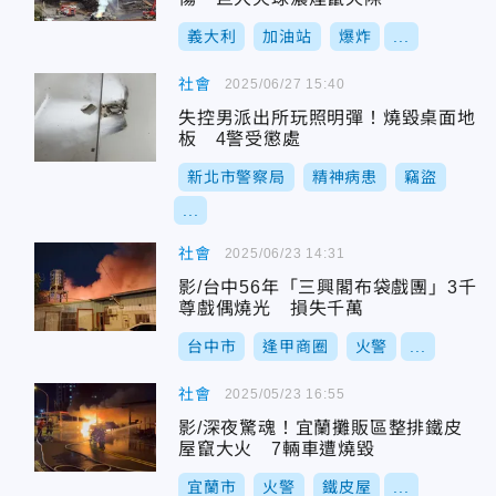
義大利
加油站
爆炸
...
社會
2025/06/27 15:40
失控男派出所玩照明彈！燒毀桌面地
板 4警受懲處
新北市警察局
精神病患
竊盜
...
社會
2025/06/23 14:31
影/台中56年「三興閣布袋戲團」3千
尊戲偶燒光 損失千萬
台中市
逢甲商圈
火警
...
社會
2025/05/23 16:55
影/深夜驚魂！宜蘭攤販區整排鐵皮
屋竄大火 7輛車遭燒毀
宜蘭市
火警
鐵皮屋
...