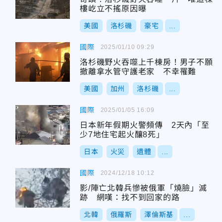
樓屹立不搖原因曝
美國
洛杉磯
豪宅
...
國際
2025/01/10 09:29
洛杉磯野火吞噬上千棟房！男子不願
撤離拿水管守護老家 不幸罹難
美國
加州
洛杉磯
...
國際
2025/01/05 16:09
日本新年假期火警頻傳 2天內「至
少7地住宅起火釀8死」
日本
火災
遺體
...
國際
2024/12/18 10:12
影/陣亡北韓兵慘被俄軍「燒臉」滅
跡 網嘆：找不到回家的路
北韓
俄羅斯
澤倫斯基
...