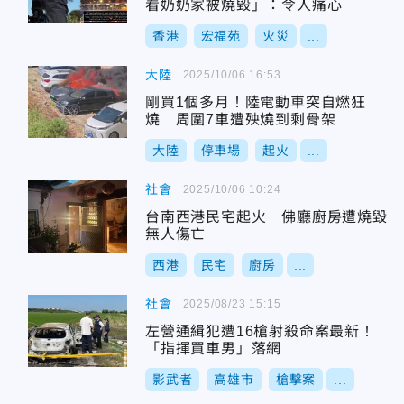
看奶奶家被燒毀」：令人痛心
香港
宏福苑
火災
...
大陸
2025/10/06 16:53
剛買1個多月！陸電動車突自燃狂
燒 周圍7車遭殃燒到剩骨架
大陸
停車場
起火
...
社會
2025/10/06 10:24
台南西港民宅起火 佛廳廚房遭燒毀
無人傷亡
西港
民宅
廚房
...
社會
2025/08/23 15:15
左營通緝犯遭16槍射殺命案最新！
「指揮買車男」落網
影武者
高雄市
槍擊案
...