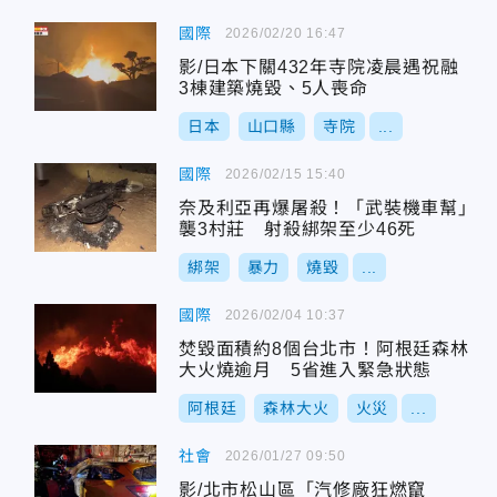
國際
2026/02/20 16:47
影/日本下關432年寺院凌晨遇祝融
3棟建築燒毀、5人喪命
日本
山口縣
寺院
...
國際
2026/02/15 15:40
奈及利亞再爆屠殺！「武裝機車幫」
襲3村莊 射殺綁架至少46死
綁架
暴力
燒毀
...
國際
2026/02/04 10:37
焚毀面積約8個台北市！阿根廷森林
大火燒逾月 5省進入緊急狀態
阿根廷
森林大火
火災
...
社會
2026/01/27 09:50
影/北市松山區「汽修廠狂燃竄