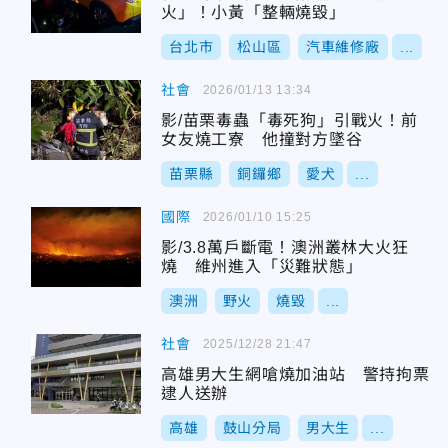
火」！小黃「整輛燒毀」
台北市
松山區
汽車維修廠
...
社會
2026/01/13 13:34
影/苗栗毒蟲「毒死狗」引戰火！前
女友燒工寮 他撞對方墜谷
苗栗縣
銅鑼鄉
愛犬
...
國際
2026/01/10 15:25
影/3.8萬戶斷電！澳洲叢林大火狂
燒 維州進入「災難狀態」
澳洲
野火
燒毀
...
社會
2025/12/28 21:47
高雄男大生網嗆燒加油站 警持拘票
逮人送辦
高雄
鼓山分局
男大生
...