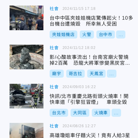
社會
2024/11/15 17:18
台中中區夾娃娃機店驚傳起火！10多
台機台遭燒毀 所幸無人受困
夾娃娃機店
火警
台中市
...
社會
2024/11/12 18:02
影/心酸故事流出！台南宮廟火警燒
掉2百萬 恐龍大將軍慘變黑炭宮主
淚崩
廟宇
哥吉拉
天鳳宮
...
社會
2024/09/03 16:22
快訊/北市重慶北路街頭火燒車！開
快車道「引擎狂冒煙」 車頭全毀
台北市
大同區
火燒車
...
社會
2024/08/26 12:27
高雄瓊姐車仔麵火災！竟有人給3星