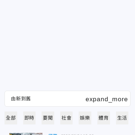
全部
即時
要聞
社會
娛樂
體育
生活