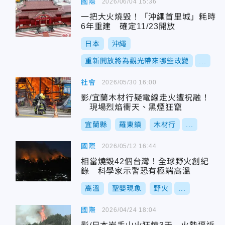
國際
2026/06/04 15:36
一把大火燒毀！「沖繩首里城」耗時
6年重建 確定11/23開放
日本
沖繩
重新開放將為觀光帶來哪些改變
...
社會
2026/05/30 16:00
影/宜蘭木材行疑電線走火遭祝融！
現場烈焰衝天、黑煙狂竄
宜蘭縣
羅東鎮
木材行
...
國際
2026/05/12 16:44
相當燒毀42個台灣！全球野火創紀
錄 科學家示警恐有極端高溫
高溫
聖嬰現象
野火
...
國際
2026/04/24 18:04