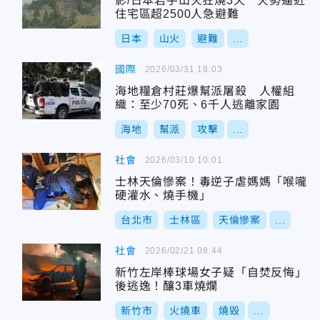
影/日本岩手山火狂燒3天 火勢逼近
住宅區超2500人急避難
日本
山火
避難
...
國際
2026/03/31 18:03
海地糧倉村莊爆幫派屠殺 人權組
織：至少70死、6千人逃離家園
海地
幫派
攻擊
...
社會
2026/03/10 10:01
士林天倫慘案！毒逆子虐媽媽「喉嚨
硬灌水、燒手機」
台北市
士林區
天倫慘案
...
社會
2026/02/21 08:44
新竹左岸棒球場女子疑「自焚反悔」
後逃逸！釀3車燒爛
新竹市
火燒車
燒毀
...