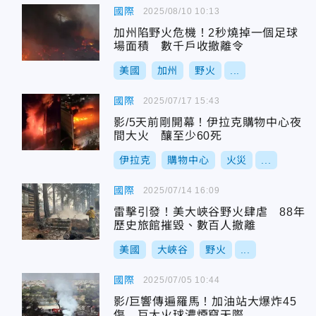
國際
2025/08/10 10:13
加州陷野火危機！2秒燒掉一個足球
場面積 數千戶收撤離令
美國
加州
野火
...
國際
2025/07/17 15:43
影/5天前剛開幕！伊拉克購物中心夜
間大火 釀至少60死
伊拉克
購物中心
火災
...
國際
2025/07/14 16:09
雷擊引發！美大峽谷野火肆虐 88年
歷史旅館摧毀、數百人撤離
美國
大峽谷
野火
...
國際
2025/07/05 10:44
影/巨響傳遍羅馬！加油站大爆炸45
傷 巨大火球濃煙竄天際