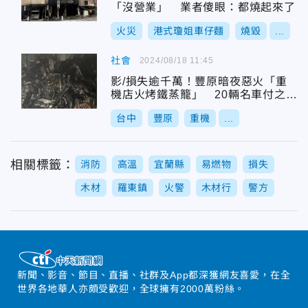
「沒營業」 業者傻眼：都燒起來了
火災
港式瓊姐車仔麵
燒毀
...
社會
2024/08/18 11:45
影/損失逾千萬！豐原暗夜惡火「重
機店火烤鐵蒸籠」 20輛名車付之一
炬
台中
豐原
重機
...
相關標籤：
消防
高溫
宜蘭縣
易燃物
損失
木材
羅東鎮
火警
木材行
警方
新聞、影音、節目、直播、社群及App都深獲網友喜愛，在全
世界各地華人亦頗受歡迎，全球擁有2000萬粉絲。