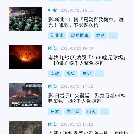
社會
2025/05/21 15:31
影/新北101輛「電動郵務機車」燒
光！郵局：不影響送信
新北市
電動機車
燒毀
...
國際
2025/03/23 16:49
南韓山火3天燒毀「4600座足球場」
10傷亡逾千人緊急避難
南韓
火災
野火
...
國際
2025/02/27 17:52
影/日岩手山火蔓延！烈焰吞噬84棟
建築物 逾2千人急避難
日本
岩手縣
山火
...
國際
2025/01/12 14:12
奇蹟！洛杉磯野火吞噬一片 唯這棟