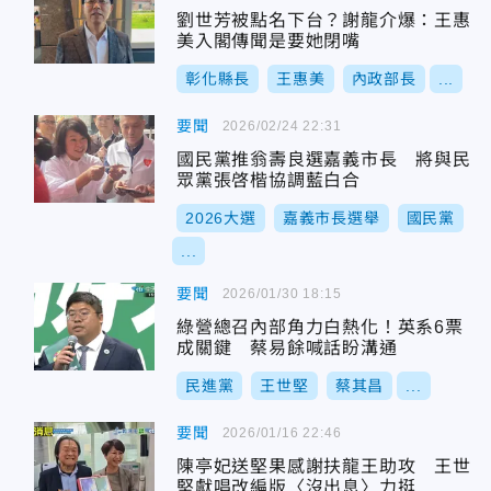
劉世芳被點名下台？謝龍介爆：王惠
美入閣傳聞是要她閉嘴
彰化縣長
王惠美
內政部長
...
要聞
2026/02/24 22:31
國民黨推翁壽良選嘉義市長 將與民
眾黨張啓楷協調藍白合
2026大選
嘉義市長選舉
國民黨
...
要聞
2026/01/30 18:15
綠營總召內部角力白熱化！英系6票
成關鍵 蔡易餘喊話盼溝通
民進黨
王世堅
蔡其昌
...
要聞
2026/01/16 22:46
陳亭妃送堅果感謝扶龍王助攻 王世
堅獻唱改編版〈沒出息〉力挺