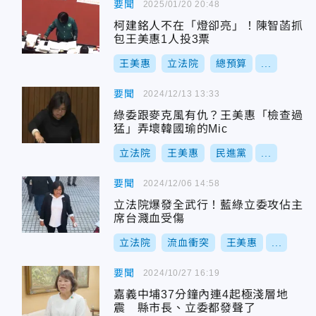
要聞
2025/01/20 20:48
柯建銘人不在「燈卻亮」！陳智菡抓
包王美惠1人投3票
王美惠
立法院
總預算
...
要聞
2024/12/13 13:33
綠委跟麥克風有仇？王美惠「檢查過
猛」弄壞韓國瑜的Mic
立法院
王美惠
民進黨
...
要聞
2024/12/06 14:58
立法院爆發全武行！藍綠立委攻佔主
席台濺血受傷
立法院
流血衝突
王美惠
...
要聞
2024/10/27 16:19
嘉義中埔37分鐘內連4起極淺層地
震 縣市長、立委都發聲了