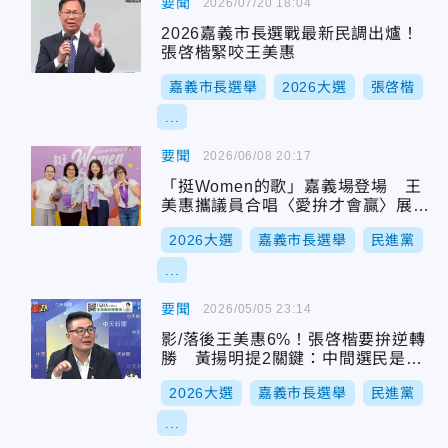
要聞
2026/07/20 18:04
2026嘉義市長選戰最新民調出爐！
張啓楷緊咬王美惠
嘉義市長選舉
2026大選
張啓楷
...
要聞
2026/06/08 20:17
「挺Women的歌」嘉義場登場 王
美惠攜議員合唱〈愛拚才會贏〉展團
結
2026大選
嘉義市長選舉
民進黨
...
要聞
2026/05/05 23:14
影/落後王美惠6%！張啓楷要拚逆轉
勝 黃揚明提2關鍵：中間選民是分
水嶺
2026大選
嘉義市長選舉
民進黨
...