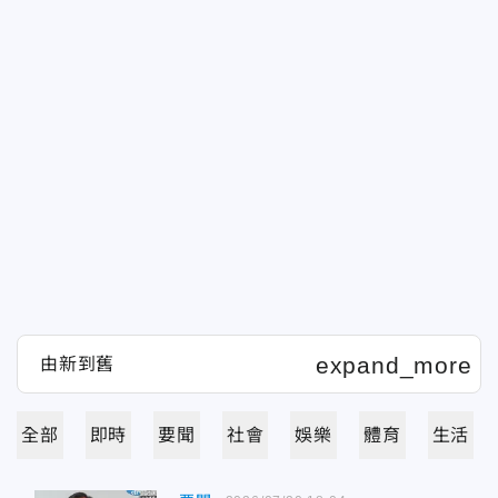
全部
即時
要聞
社會
娛樂
體育
生活