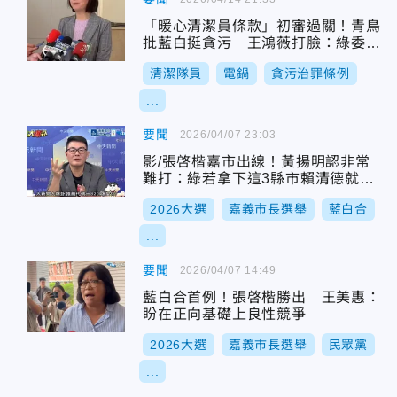
「暖心清潔員條款」初審過關！青鳥
批藍白挺貪污 王鴻薇打臉：綠委曾
提案
清潔隊員
電鍋
貪污治罪條例
...
要聞
2026/04/07 23:03
影/張啓楷嘉市出線！黃揚明認非常
難打：綠若拿下這3縣市賴清德就穩
了
2026大選
嘉義市長選舉
藍白合
...
要聞
2026/04/07 14:49
藍白合首例！張啓楷勝出 王美惠：
盼在正向基礎上良性競爭
2026大選
嘉義市長選舉
民眾黨
...