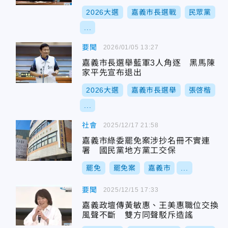
2026大選
嘉義市長選戰
民眾黨
...
要聞
2026/01/05 13:27
嘉義市長選舉藍軍3人角逐 黑馬陳
家平先宣布退出
2026大選
嘉義市長選舉
張啓楷
...
社會
2025/12/17 21:58
嘉義市綠委罷免案涉抄名冊不實連
署 國民黨地方黨工交保
罷免
罷免案
嘉義市
...
要聞
2025/12/15 17:33
嘉義政壇傳黃敏惠、王美惠職位交換
風聲不斷 雙方同聲駁斥造謠