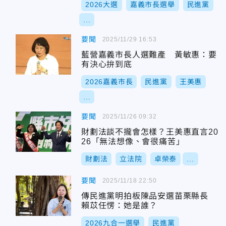
2026大選
嘉義市長選舉
民進黨
...
要聞
2025/11/29 16:53
藍營嘉義市長人選難產 黃敏惠：要
有決心拚到底
2026嘉義市長
民進黨
王美惠
...
要聞
2025/11/26 09:32
財劃法談不攏會怎樣？王美惠直言20
26「無法想像、會很痛苦」
財劃法
立法院
卓榮泰
...
要聞
2025/11/18 22:50
傳民進黨明拍板陳品安選苗栗縣長
賴苡任愣：她是誰？
2026九合一選舉
民進黨