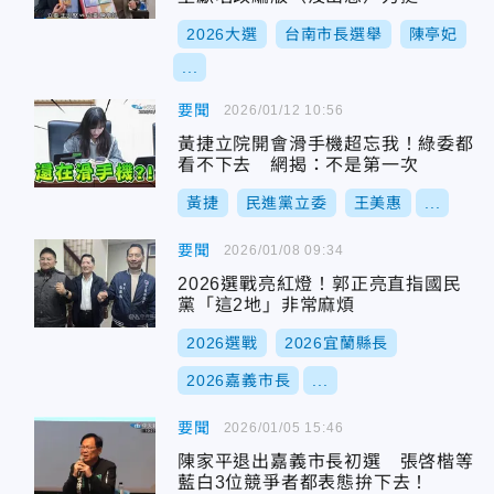
2026大選
台南市長選舉
陳亭妃
...
要聞
2026/01/12 10:56
黃捷立院開會滑手機超忘我！綠委都
看不下去 網揭：不是第一次
黃捷
民進黨立委
王美惠
...
要聞
2026/01/08 09:34
2026選戰亮紅燈！郭正亮直指國民
黨「這2地」非常麻煩
2026選戰
2026宜蘭縣長
2026嘉義市長
...
要聞
2026/01/05 15:46
陳家平退出嘉義市長初選 張啓楷等
藍白3位競爭者都表態拚下去！