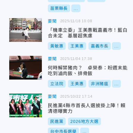
苗栗縣長
...
要聞
2025/11/18 10:08
「機車立委」王美惠戰嘉義市！藍白
合未定 基層超焦慮
黃敏惠
王美惠
嘉義市長
...
要聞
2025/11/04 17:38
何時解禁豬肉？ 卓榮泰：盼週末能
吃到滷肉飯、排骨飯
立法院
王美惠
非洲豬瘟
...
要聞
2025/10/22 17:14
民進黨4縣市首長人選披掛上陣！賴
清德曝實力
民進黨
2026地方大選
台中市長選舉
...