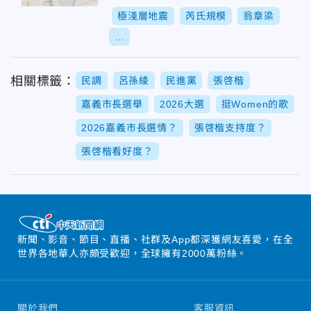
極淺層地震
芮氏規模
翁章梁
...
相關標籤：
民調
呂孫綾
民進黨
張啓楷
嘉義市長選舉
2026大選
挺Women的歌
2026嘉義市長選情？
張啓楷支持度？
張啓楷看好度？
新聞、影音、節目、直播、社群及App都深獲網友喜愛，在全
世界各地華人亦頗受歡迎，全球擁有2000萬粉絲。
關於我們
客服資訊