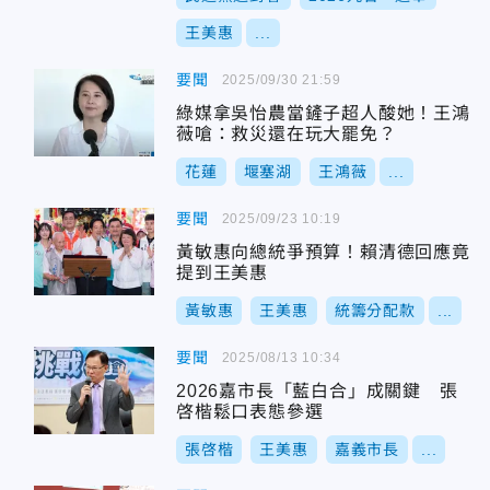
王美惠
...
要聞
2025/09/30 21:59
綠媒拿吳怡農當鏟子超人酸她！王鴻
薇嗆：救災還在玩大罷免？
花蓮
堰塞湖
王鴻薇
...
要聞
2025/09/23 10:19
黃敏惠向總統爭預算！賴清德回應竟
提到王美惠
黃敏惠
王美惠
統籌分配款
...
要聞
2025/08/13 10:34
2026嘉市長「藍白合」成關鍵 張
啓楷鬆口表態參選
張啓楷
王美惠
嘉義市長
...