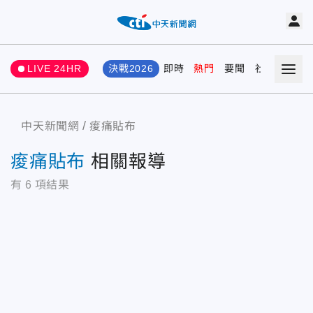
LIVE 24HR
決戰2026
即時
熱門
要聞
社會
娛樂
中天新聞網
痠痛貼布
痠痛貼布
相關報導
有
6
項結果