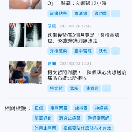
O」 醫籲：勿超過12小時
痠痛貼布
胃潰瘍
腎功能
...
健康
2025/09/26 12:47
跌倒後背痛3個月竟是「脊椎長膿
包」68歲婦痛到無法走
脊椎感染
臺中醫院
跌倒
...
要聞
2025/03/03 15:21
柯文哲閃到腰！ 陳佩琪心疼想送痠
痛貼布遭北所拒收
柯文哲
北所
陳佩琪
...
相關標籤：
扭傷
痠痛藥膏
辣椒素
神經痛
膝蓋退化
消炎止痛藥
游佩雯藥師
外用止痛藥
扭傷要貼什麼貼布才有效