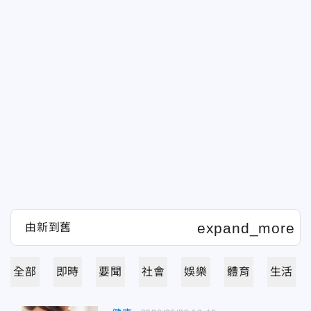
全部
即時
要聞
社會
娛樂
體育
生活