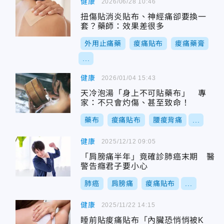
健康
2026/06/28 10:46
扭傷貼消炎貼布、神經痛卻要換一
套？藥師：效果差很多
外用止痛藥
痠痛貼布
痠痛藥膏
...
健康
2026/01/04 15:43
天冷泡湯「身上不可貼藥布」 專
家：不只會灼傷、甚至致命！
藥布
痠痛貼布
腰痠背痛
...
健康
2025/12/12 09:05
「肩膀痛半年」竟確診肺癌末期 醫
警告癮君子要小心
肺癌
肩膀痛
痠痛貼布
...
健康
2025/11/22 14:15
睡前貼痠痛貼布「內臟恐悄悄被K