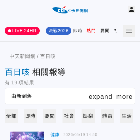
LIVE 24HR
決戰2026
即時
熱門
要聞
社會
娛樂
中天新聞網
百日咳
百日咳
相關報導
有
19
項結果
全部
即時
要聞
社會
娛樂
體育
生活
健康
2026/05/19 14:50