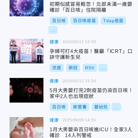
初期似感冒易輕忽！北部未滿一歲嬰
確診「百日咳」住院隔離
百日咳
百日咳疫苗
Tdap疫苗
...
健康
2026/03/12 16:59
孕婦可打4大疫苗！醫籲「ICRT」口
訣守護新生兒
流感
新冠
RSV
...
健康
2026/02/12 15:54
5月大男嬰打完2劑疫苗仍染百日咳！
家中2人也出現症狀
百日咳
疾管署
嬰幼兒
...
健康
2025/09/09 14:55
1月大男嬰染百日咳進ICU！全家3人
確診 14人列警戒