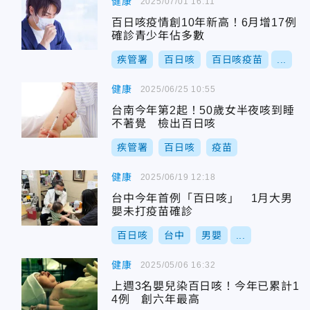
健康
2025/07/01 16:11
百日咳疫情創10年新高！6月增17例
確診青少年佔多數
疾管署
百日咳
百日咳疫苗
...
健康
2025/06/25 10:55
台南今年第2起！50歲女半夜咳到睡
不著覺 檢出百日咳
疾管署
百日咳
疫苗
健康
2025/06/19 12:18
台中今年首例「百日咳」 1月大男
嬰未打疫苗確診
百日咳
台中
男嬰
...
健康
2025/05/06 16:32
上週3名嬰兒染百日咳！今年已累計1
4例 創六年最高