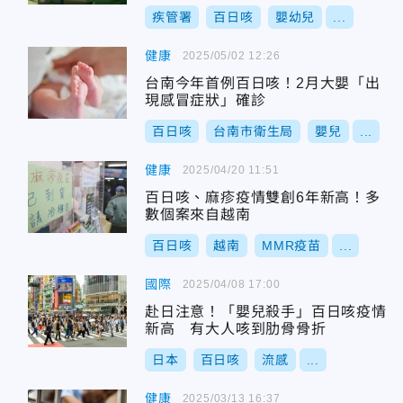
疾管署
百日咳
嬰幼兒
...
健康
2025/05/02 12:26
台南今年首例百日咳！2月大嬰「出
現感冒症狀」確診
百日咳
台南市衛生局
嬰兒
...
健康
2025/04/20 11:51
百日咳、麻疹疫情雙創6年新高！多
數個案來自越南
百日咳
越南
MMR疫苗
...
國際
2025/04/08 17:00
赴日注意！「嬰兒殺手」百日咳疫情
新高 有大人咳到肋骨骨折
日本
百日咳
流感
...
健康
2025/03/13 16:37