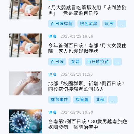
4月大嬰感冒吃藥都沒用「咳到臉發
黑」 竟是感染百日咳
百日咳桿菌
臉色發黑
痰液
...
健康
2025/01/22 16:06
今年首例百日咳！南部2月大女嬰住
院 家人也爆疑似症狀
百日咳
女嬰
百日咳疫苗
...
健康
2024/12/19 11:26
北部「校園群聚」新增2例百日咳！
同校密切接觸者監測16人
群聚事件
疾管署
北部
...
健康
2024/12/06 10:20
台南第5例百日咳！30歲男越南旅遊
返國發病 醫院治療中