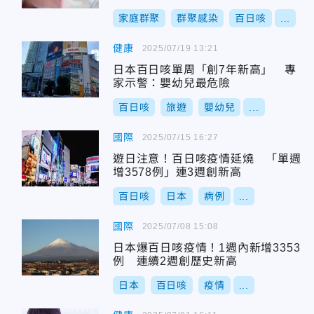
家庭群聚
群聚感染
百日咳
...
健康
2025/07/19 13:21
日本百日咳單周「創7年新高」 專
家示警：嬰幼兒最危險
百日咳
旅遊
嬰幼兒
...
國際
2025/07/15 16:27
遊日注意！百日咳疫情延燒 「單週
增3578例」連3週創新高
百日咳
日本
病例
...
國際
2025/07/08 15:08
日本爆百日咳疫情！1週內新增3353
例 連續2週創歷史新高
日本
百日咳
疫情
...