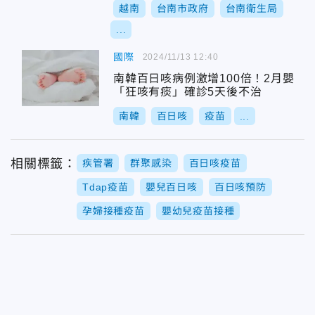
越南
台南市政府
台南衛生局
...
國際
2024/11/13 12:40
南韓百日咳病例激增100倍！2月嬰
「狂咳有痰」確診5天後不治
南韓
百日咳
疫苗
...
相關標籤：
疾管署
群聚感染
百日咳疫苗
Tdap疫苗
嬰兒百日咳
百日咳預防
孕婦接種疫苗
嬰幼兒疫苗接種