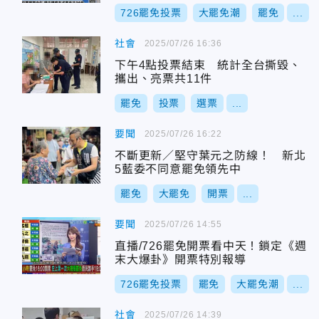
726罷免投票
大罷免潮
罷免
...
社會
2025/07/26 16:36
下午4點投票結束 統計全台撕毀、
攜出、亮票共11件
罷免
投票
選票
...
要聞
2025/07/26 16:22
不斷更新／堅守葉元之防線！ 新北
5藍委不同意罷免領先中
罷免
大罷免
開票
...
要聞
2025/07/26 14:55
直播/726罷免開票看中天！鎖定《週
末大爆卦》開票特別報導
726罷免投票
罷免
大罷免潮
...
社會
2025/07/26 14:39