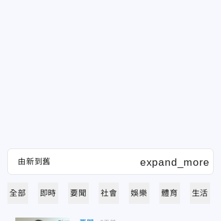
全部
即時
要聞
社會
娛樂
體育
生活