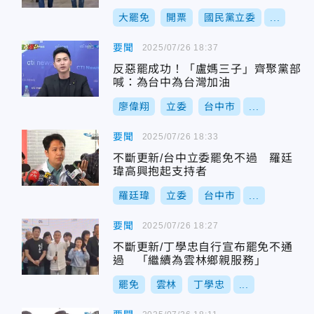
大罷免
開票
國民黨立委
...
要聞
2025/07/26 18:37
反惡罷成功！「盧媽三子」齊聚黨部
喊：為台中為台灣加油
廖偉翔
立委
台中市
...
要聞
2025/07/26 18:33
不斷更新/台中立委罷免不過 羅廷
瑋高興抱起支持者
羅廷瑋
立委
台中市
...
要聞
2025/07/26 18:27
不斷更新/丁學忠自行宣布罷免不通
過 「繼續為雲林鄉親服務」
罷免
雲林
丁學忠
...