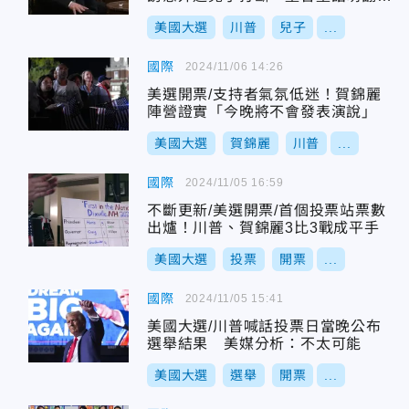
網
美國大選
川普
兒子
...
國際
2024/11/06 14:26
美選開票/支持者氣氛低迷！賀錦麗
陣營證實「今晚將不會發表演說」
美國大選
賀錦麗
川普
...
國際
2024/11/05 16:59
不斷更新/美選開票/首個投票站票數
出爐！川普、賀錦麗3比3戰成平手
美國大選
投票
開票
...
國際
2024/11/05 15:41
美國大選/川普喊話投票日當晚公布
選舉結果 美媒分析：不太可能
美國大選
選舉
開票
...