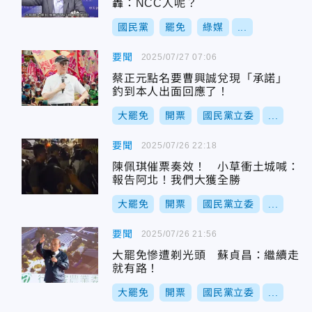
轟：NCC人呢？
國民黨
罷免
綠媒
...
要聞
2025/07/27 07:06
蔡正元點名要曹興誠兌現「承諾」
釣到本人出面回應了！
大罷免
開票
國民黨立委
...
要聞
2025/07/26 22:18
陳佩琪催票奏效！ 小草衝土城喊：
報告阿北！我們大獲全勝
大罷免
開票
國民黨立委
...
要聞
2025/07/26 21:56
大罷免慘遭剃光頭 蘇貞昌：繼續走
就有路！
大罷免
開票
國民黨立委
...