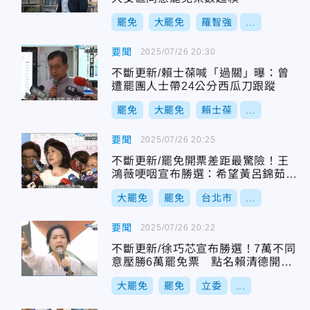
罷免
大罷免
羅智強
...
要聞
2025/07/26 20:30
不斷更新/賴士葆喊「過關」曝：曾
遭罷團人士帶24公分西瓜刀跟蹤
罷免
大罷免
賴士葆
...
要聞
2025/07/26 20:25
不斷更新/罷免開票差距最驚險！王
鴻薇哽咽宣布勝選：希望黃呂錦茹早
日回來
大罷免
罷免
台北市
...
要聞
2025/07/26 20:22
不斷更新/徐巧芯宣布勝選！7萬不同
意壓勝6萬罷免票 點名賴清德開
嗆！
大罷免
罷免
立委
...