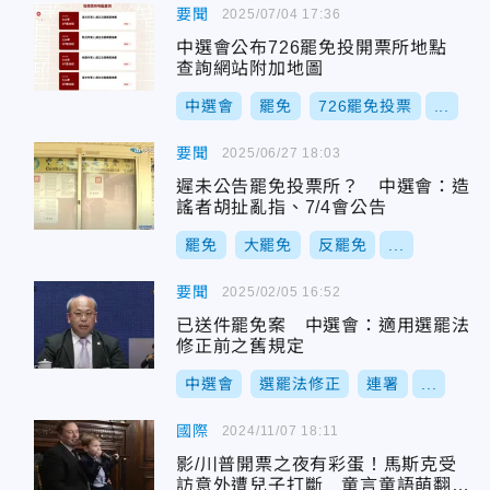
要聞
2025/07/04 17:36
中選會公布726罷免投開票所地點
查詢網站附加地圖
中選會
罷免
726罷免投票
...
要聞
2025/06/27 18:03
遲未公告罷免投票所？ 中選會：造
謠者胡扯亂指、7/4會公告
罷免
大罷免
反罷免
...
要聞
2025/02/05 16:52
已送件罷免案 中選會：適用選罷法
修正前之舊規定
中選會
選罷法修正
連署
...
國際
2024/11/07 18:11
影/川普開票之夜有彩蛋！馬斯克受
訪意外遭兒子打斷 童言童語萌翻全