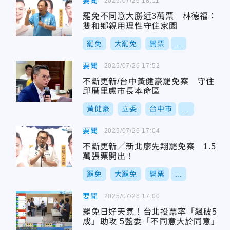
要聞
2025/07/26 18:11
罷免不同意大勝近3萬票 林德福：
雙和鄉親用理性守住家園
罷免
大罷免
開票
...
要聞
2025/07/26 17:52
不斷更新/台中黃健豪罷免案 守住
邱厝里盧市長本命區
黃健豪
立委
台中市
...
要聞
2025/07/26 17:04
不斷更新／新北廖先翔罷免案 1.5
萬張票開出！
罷免
大罷免
開票
...
要聞
2025/07/26 17:00
罷免日好天氣！台北投票率「飆破5
成」助攻 5藍委「不同意大於同意」