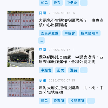
罷免
投票
中選會
...
要聞
2025/07/09 15:16
大罷免不會通知投開票所？ 事實查
核中心出面闢謠
國民黨立委
中選會
投票通知單
...
要聞
2025/07/07 17:11
選務網路謠言四起 中選會澄清：四
層架構嚴謹運作，全程公開透明
中選會
罷免
選務
...
要聞
2025/07/05 07:35
反對大罷免拒借投開票 北、桃、中
部分場地異動
罷免
投票所
投開票所
...