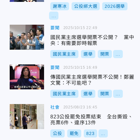
謝寒冰
公投綁大選
2026選舉
...
要聞
2025/10/15 22:49
國民黨主席選舉開票不公開？ 黨中
央：有需要即時報票
國民黨主席
選舉
開票
...
要聞
2025/10/15 16:49
傳國民黨主席選舉開票不公開！鄭麗
文驚：不可能吧？
國民黨主席
選舉
開票
...
社會
2025/08/23 16:45
823公投罷免投票結束 全台撕毀、
亮票6件、違序13件
公投
罷免
823
...