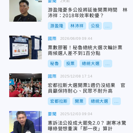
要聞
2天前
游盈隆憂多公投將延後開票時間 林
沛祥：2018年效率較優？
游盈隆
林沛祥
公投
...
國際
2026/06/09 09:44
票數膠著！秘魯總統大選次輪計票
兩候選人差不到1百分點
秘魯
投票
總統大選
...
國際
2025/12/08 17:14
宏都拉斯大選開票1週仍沒結果 官
員籲保持耐心、民眾不耐升高
宏都拉斯
開票
總統大選
...
要聞
2025/12/03 09:04
憲訴法公投成大罷免2.0？ 謝寒冰驚
曝綠營想重演「那一夜」算計