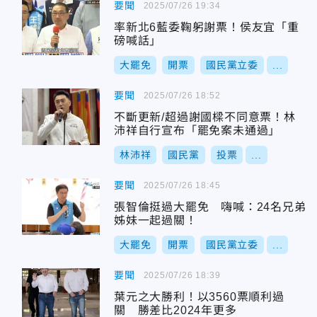
要聞
2025/07/26 19:34
率新北6藍委鞠躬謝票！侯友宜「重
磅喊話」
大罷免
開票
國民黨立委
...
要聞
2025/07/26 18:52
不斷更新/超過謝國樑不同意票！林
沛祥自行宣布「罷免案未通過」
林沛祥
國民黨
投票
...
要聞
2025/07/26 18:45
張智倫挺過大罷免 嗨喊：24名兄弟
姊妹一起過關！
大罷免
開票
國民黨立委
...
要聞
2025/07/26 18:39
葉元之大勝利！以3560票順利過
關 勝差比2024年更多