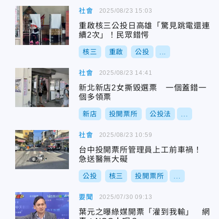
社會
2025/08/23 15:03
重啟核三公投日高雄「驚見跳電還連
續2次」！民眾錯愕
核三
重啟
公投
...
社會
2025/08/23 14:41
新北新店2女撕毀選票 一個蓋錯一
個多領票
新店
投開票所
公投法
...
社會
2025/08/23 10:59
台中投開票所管理員上工前車禍！
急送醫無大礙
公投
核三
投開票所
...
要聞
2025/07/30 09:13
葉元之曝綠媒開票「灌到我輸」 網