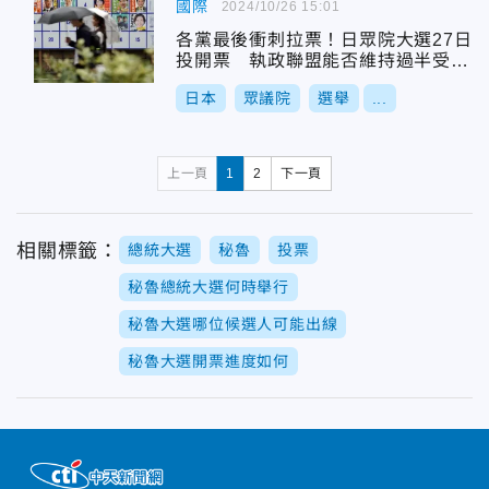
國際
2024/10/26 15:01
各黨最後衝刺拉票！日眾院大選27日
投開票 執政聯盟能否維持過半受矚
目
日本
眾議院
選舉
...
上一頁
1
2
下一頁
相關標籤：
總統大選
秘魯
投票
秘魯總統大選何時舉行
秘魯大選哪位候選人可能出線
秘魯大選開票進度如何