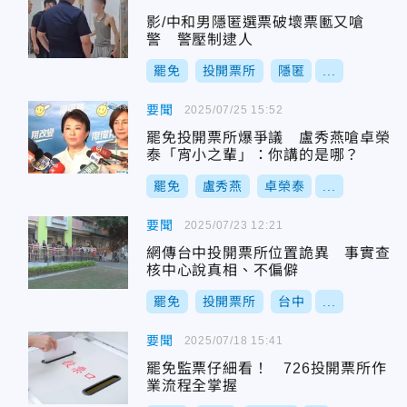
影/中和男隱匿選票破壞票匭又嗆
警 警壓制逮人
罷免
投開票所
隱匿
...
要聞
2025/07/25 15:52
罷免投開票所爆爭議 盧秀燕嗆卓榮
泰「宵小之輩」：你講的是哪？
罷免
盧秀燕
卓榮泰
...
要聞
2025/07/23 12:21
網傳台中投開票所位置詭異 事實查
核中心說真相、不偏僻
罷免
投開票所
台中
...
要聞
2025/07/18 15:41
罷免監票仔細看！ 726投開票所作
業流程全掌握