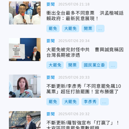
要聞
2025/07/26 21:18
衝出全台最多不同意票 洪孟楷喊話
賴政府：最新民意展現！
罷免
大罷免
開票
...
要聞
2025/07/26 20:34
大罷免被完封怪中共 曹興誠竟稱因
台灣長期被滲透
大罷免
開票
國民黨立委
...
要聞
2025/07/26 20:33
不斷更新/李彥秀「不同意罷免飆10
萬票」超狂打臉罷團！宣布勝選了
罷免
大罷免
李彥秀
...
要聞
2025/07/26 20:32
不斷更新/羅智強宣布「打贏了」！
大安區同意罷免票數超糗