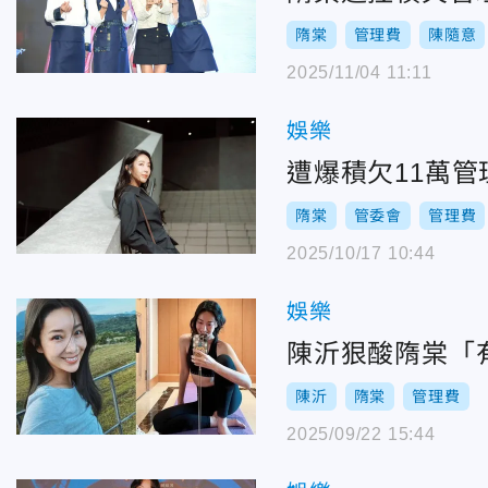
隋棠
管理費
陳隨意
2025/11/04 11:11
娛樂
遭爆積欠11萬
隋棠
管委會
管理費
2025/10/17 10:44
娛樂
陳沂狠酸隋棠「
陳沂
隋棠
管理費
2025/09/22 15:44