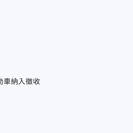
」
動車納入徵收