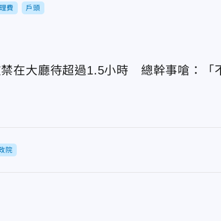
理費
戶頭
被禁在大廳待超過1.5小時 總幹事嗆：「
政院