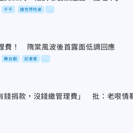
千千
請世界吃桌
...
管理費！ 隋棠風波後首露面低調回應
舞台劇
記者會
...
有錢捐款，沒錢繳管理費」 批：老哏情