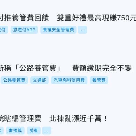
付推養管費回饋 雙重好禮最高現賺750
遊付
悠遊付APP
養護安全管理費
...
新稱「公路養管費」 費額繳期完全不變
公路養管費
交通部
汽車燃料使用費
養管費
院瞎編管理費 北棟亂漲近千萬！
黨
審預算
房東
...