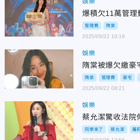
娛樂
爆積欠11萬管
管理費
隋棠
2025/09/22 10:19
娛樂
隋棠被爆欠繳豪
隋棠
管理費
豪宅
2025/09/22 08:21
娛樂
蔡允潔驚收法院
同學來了
蔡允潔
蘿