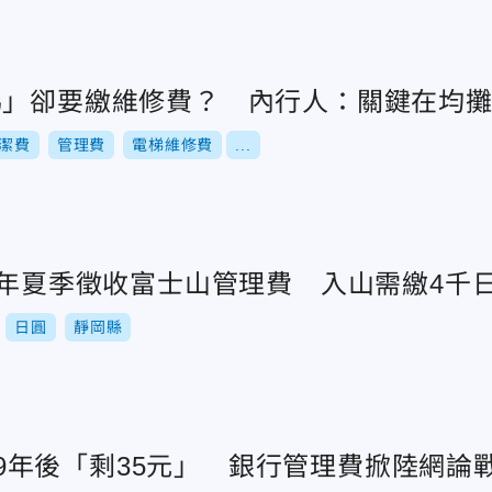
梯」卻要繳維修費？ 內行人：關鍵在均
潔費
管理費
電梯維修費
...
5年夏季徵收富士山管理費 入山需繳4千
日圓
靜岡縣
..19年後「剩35元」 銀行管理費掀陸網論