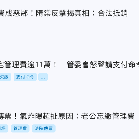
理費成惡鄰！隋棠反擊揭真相：合法抵銷
宅管理費逾11萬！ 管委會怒聲請支付命
欠繳
支付命令
...
傳票！氣炸曝超扯原因：老公忘繳管理費
莉塔
管理費
法院傳票