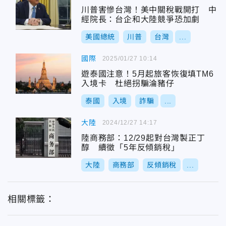
川普害慘台灣！美中關稅戰開打 中
經院長：台企和大陸競爭恐加劇
美國總統
川普
台灣
...
國際
2025/01/27 10:14
遊泰國注意！5月起旅客恢復填TM6
入境卡 杜絕拐騙淪豬仔
泰國
入境
詐騙
...
大陸
2024/12/27 14:17
陸商務部：12/29起對台灣製正丁
醇 續徵「5年反傾銷稅」
大陸
商務部
反傾銷稅
...
相關標籤：