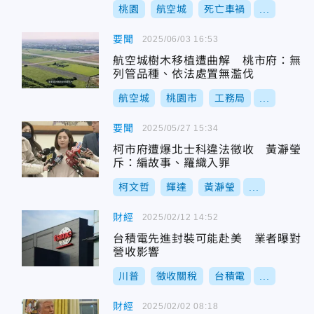
桃園
航空城
死亡車禍
...
要聞
2025/06/03 16:53
航空城樹木移植遭曲解 桃市府：無
列管品種、依法處置無濫伐
航空城
桃園市
工務局
...
要聞
2025/05/27 15:34
柯市府遭爆北士科違法徵收 黃瀞瑩
斥：編故事、羅織入罪
柯文哲
輝達
黃瀞瑩
...
財經
2025/02/12 14:52
台積電先進封裝可能赴美 業者曝對
營收影響
川普
徵收關稅
台積電
...
財經
2025/02/02 08:18