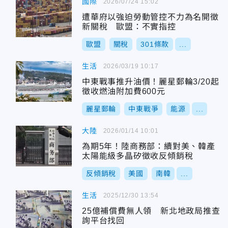
國際
2026/07/24 15:02
遭華府以強迫勞動管控不力為名開徵
新關稅 歐盟：不實指控
歐盟
關稅
301條款
...
生活
2026/03/19 10:17
中東戰事推升油價！麗星郵輪3/20起
徵收燃油附加費600元
麗星郵輪
中東戰爭
能源
...
大陸
2026/01/14 10:01
為期5年！陸商務部：續對美、韓產
太陽能級多晶矽徵收反傾銷稅
反傾銷稅
美國
南韓
...
生活
2025/12/30 13:54
25億補償費無人領 新北地政局推查
詢平台找回