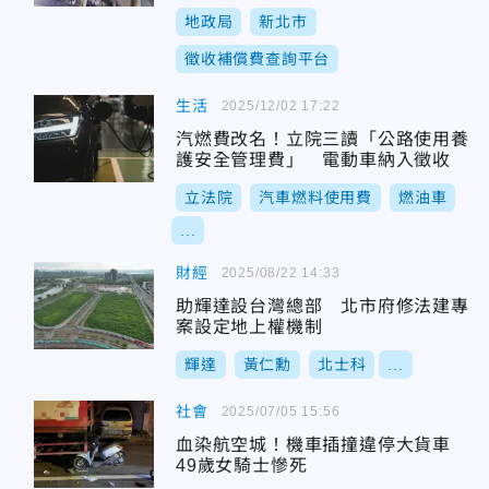
地政局
新北市
徵收補償費查詢平台
生活
2025/12/02 17:22
汽燃費改名！立院三讀「公路使用養
護安全管理費」 電動車納入徵收
立法院
汽車燃料使用費
燃油車
...
財經
2025/08/22 14:33
助輝達設台灣總部 北市府修法建專
案設定地上權機制
輝達
黃仁勳
北士科
...
社會
2025/07/05 15:56
血染航空城！機車插撞違停大貨車
49歲女騎士慘死