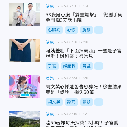
健康
2025/07/16 15:14
53歲男心臟「雙重爆擊」 微創手術
免開胸3天就出院
心臟病
心悸
胸悶
...
健康
2025/06/18 17:48
阿姨羞吐「下面掉東西」一查是子宮
脫垂！婦科醫：很常見
子宮
婦產科
骨盆
...
娛樂
2025/04/24 15:28
胡文英心悸遭警告恐猝死！檢查結果
竟是「誤診」損失60萬
胡文英
猝死
誤診
...
健康
2025/04/09 13:55
陸59歲婦每天採茶12小時！子宮脫