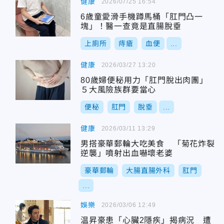
健康
2026/07/25 16:54
6歲童愛滑手機蹲馬桶「肛門凸一
塊」！醫一查竟是直腸脫垂
上廁所
痔瘡
血便
...
健康
2026/03/27 13:20
80歲婦便秘用力「肛門脫出肉團」
５大風險族群要當心
便秘
肛門
脫垂
...
健康
2026/03/11 13:29
男搭豪華郵輪大吃美食 「菊花炸裂
逆襲」噴射出血嚇壞老婆
豪華郵輪
大腸直腸外科
肛門
...
娛樂
2026/03/06 12:49
温昇豪患「心臟2隱疾」揭病況 遭