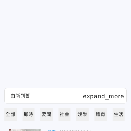
全部
即時
要聞
社會
娛樂
體育
生活