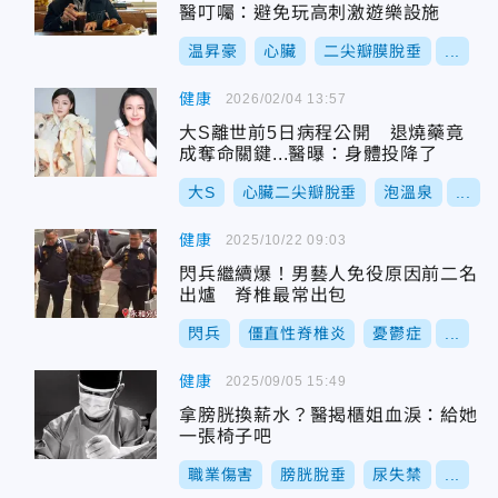
醫叮囑：避免玩高刺激遊樂設施
温昇豪
心臟
二尖瓣膜脫垂
...
健康
2026/02/04 13:57
大S離世前5日病程公開 退燒藥竟
成奪命關鍵...醫曝：身體投降了
大S
心臟二尖瓣脫垂
泡溫泉
...
健康
2025/10/22 09:03
閃兵繼續爆！男藝人免役原因前二名
出爐 脊椎最常出包
閃兵
僵直性脊椎炎
憂鬱症
...
健康
2025/09/05 15:49
拿膀胱換薪水？醫揭櫃姐血淚：給她
一張椅子吧
職業傷害
膀胱脫垂
尿失禁
...