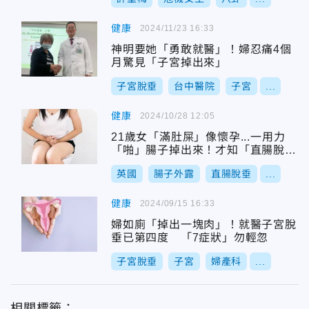
健康
2024/11/23 16:33
神明要她「勇敢就醫」！婦忍痛4個
月驚見「子宮掉出來」
子宮脫垂
台中醫院
子宮
...
健康
2024/10/28 12:05
21歲女「滿肚屎」像懷孕...一用力
「啪」腸子掉出來！才知「直腸脫
垂」惹禍
英國
腸子外露
直腸脫垂
...
健康
2024/09/15 16:33
婦如廁「掉出一塊肉」！就醫子宮脫
垂已第四度 「7症狀」勿輕忽
子宮脫垂
子宮
婦產科
...
相關標籤：