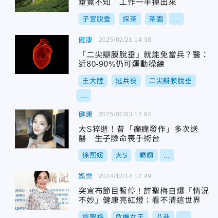
垂竟不知 工作一半掉出來
子宮脫垂
採茶
茶園
...
健康
2025/02/21 14:38
「二尖瓣膜脫垂」就能免當兵？醫：
近80-90%仍可運動操練
王大陸
逃兵役
二尖瓣膜脫垂
...
健康
2025/02/03 12:04
大S猝逝！昔「癲癇發作」多次送
醫 生子險命喪手術台
徐熙媛
大S
癲癇
...
娛樂
2024/12/14 12:49
突宣布節目暫停！許聖梅自爆「情況
不妙」健康亮紅燈：看不清這世界
許聖梅
危機女王
八卦
...