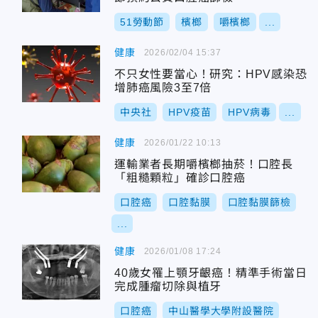
51勞動節
檳榔
嚼檳榔
...
健康
2026/02/04 15:37
不只女性要當心！研究：HPV感染恐
增肺癌風險3至7倍
中央社
HPV疫苗
HPV病毒
...
健康
2026/01/22 10:13
運輸業者長期嚼檳榔抽菸！口腔長
「粗糙顆粒」確診口腔癌
口腔癌
口腔黏膜
口腔黏膜篩檢
...
健康
2026/01/08 17:24
40歲女罹上顎牙齦癌！精準手術當日
完成腫瘤切除與植牙
口腔癌
中山醫學大學附設醫院