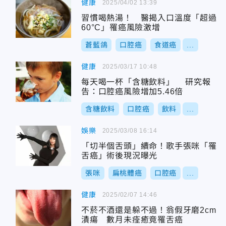
健康
2025/04/02 13:39
習慣喝熱湯！ 醫揭入口溫度「超過
60°C」罹癌風險激增
蒼藍鴿
口腔癌
食道癌
...
健康
2025/03/17 10:48
每天喝一杯「含糖飲料」 研究報
告：口腔癌風險增加5.46倍
含糖飲料
口腔癌
飲料
...
娛樂
2025/03/08 16:14
「切半個舌頭」續命！歌手張咪「罹
舌癌」術後現況曝光
張咪
扁桃體癌
口腔癌
...
健康
2025/02/07 14:46
不菸不酒還是躲不過！翁假牙磨2cm
潰瘍 數月未痊癒竟罹舌癌