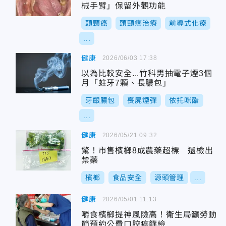
械手臂」保留外觀功能
頭頸癌
頭頸癌治療
前導式化療
...
健康
2026/06/03 17:38
以為比較安全...竹科男抽電子煙3個
月「蛀牙7顆、長膿包」
牙齦膿包
喪屍煙彈
依托咪酯
...
健康
2026/05/21 09:32
驚！市售檳榔8成農藥超標 還檢出
禁藥
檳榔
食品安全
源頭管理
...
健康
2026/05/01 11:13
嚼食檳榔提神風險高！衛生局籲勞動
節預約公費口腔癌篩檢