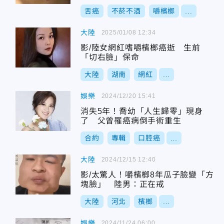
舌癌
不菸不酒
嚼檳榔
...
大陸
2025/01/08 12:34
影/陸女網紅嗜嚼檳榔癌逝 生前
「切右臉」保命
大陸
湖南
網紅
...
娛樂
2024/12/20 15:41
消失5年！喬幼「人生歸零」現身
了 父曾罹癌病倒手術重生
合約
專輯
口腔癌
...
大陸
2024/12/15 12:40
影/太驚人！嚼檳榔8年瓜子臉變「方
塊臉」 陸男：正在戒
大陸
河北
檳榔
...
娛樂
2024/11/24 06:00