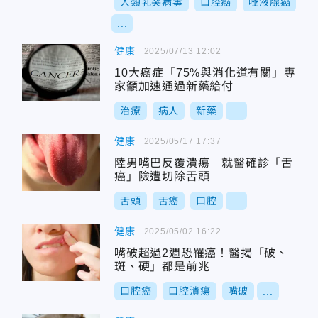
人類乳突病毒
口腔癌
唾液腺癌
...
健康
2025/07/13 12:02
10大癌症「75%與消化道有關」專
家籲加速通過新藥給付
治療
病人
新藥
...
健康
2025/05/17 17:37
陸男嘴巴反覆潰瘍 就醫確診「舌
癌」險遭切除舌頭
舌頭
舌癌
口腔
...
健康
2025/05/02 16:22
嘴破超過2週恐罹癌！醫揭「破、
斑、硬」都是前兆
口腔癌
口腔潰瘍
嘴破
...