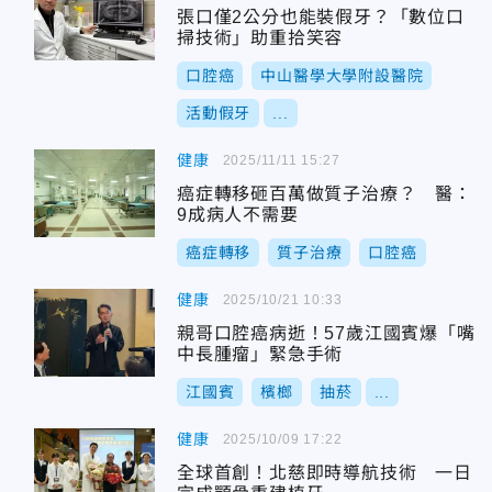
張口僅2公分也能裝假牙？「數位口
掃技術」助重拾笑容
口腔癌
中山醫學大學附設醫院
活動假牙
...
健康
2025/11/11 15:27
癌症轉移砸百萬做質子治療？ 醫：
9成病人不需要
癌症轉移
質子治療
口腔癌
健康
2025/10/21 10:33
親哥口腔癌病逝！57歲江國賓爆「嘴
中長腫瘤」緊急手術
江國賓
檳榔
抽菸
...
健康
2025/10/09 17:22
全球首創！北慈即時導航技術 一日