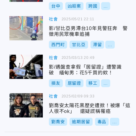
台中
凶殺案
跨國
...
社會
2025/05/21 22:11
影/甘比亞男滯台10年見警狂奔 警
徵用民眾機車追捕
西門町
甘比亞
滯留
...
社會
2025/03/13 20:49
影/遇盤查拿假「居留證」遭警識
破 緬甸男：花5千買的欸！
損友
居留證
移工
...
社會
2025/02/09 09:33
劉喬安太陽花黑歷史遭掀！被爆「這
人很不ok」 還疑謊稱罹癌
劉喬安
逾期居留
毒品
...