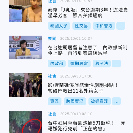
社會
2026/02/14 19:57
泰籍「J乳姬」來台逾期3年！違法賣
淫尋芳客 照片美顏過度
泰國女子
性交易
中和警方
...
要聞
2025/10/01 10:37
在台逾期居留者注意了 內政部新制
今上路：自行到案罰鍰減半
內政部
逾期居留
移民法
...
社會
2025/09/30 17:30
影/宜蘭礁溪旅館淪性剝削據點！
警破門救出11名外籍女子
賣淫
跨國賣淫
被逼賣淫
...
社會
2025/09/10 08:10
台中狂男草莓園遭捅5刀斷魂！ 菲
籍嫌犯行兇前「正在約會」