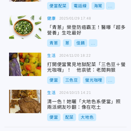
便當配菜
電話線
海茸
...
健康
2025/01/29 17:48
「青蔥」榮登防癌霸王！醫曝「超多
營養」生吃最好
青蔥
蔥
佳餚
...
生活
2024/11/20 18:22
打開便當驚見地獄配菜「三色豆＋螢
光咖喱」！ 他哀號：老闆夠狠
便當
三色豆
螢光咖哩
...
生活
2024/10/15 14:21
清一色！她曬「大地色系便當」照
兩派網友吵翻：像在吃土
便當
配菜
大地色