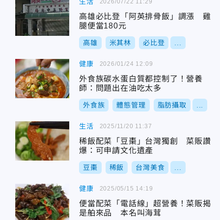
生活
2026/07/22 11:29
高雄必比登「阿英排骨飯」調漲 雞
腿便當180元
高雄
米其林
必比登
...
健康
2026/01/24 12:09
外食族碳水蛋白質都控制了！營養
師：問題出在油吃太多
外食族
體態管理
脂肪攝取
...
生活
2025/11/20 11:37
稀飯配菜「豆棗」台灣獨創 菜販讚
爆：可申請文化遺產
豆棗
稀飯
台灣美食
...
健康
2025/05/15 14:19
便當配菜「電話線」超營養！菜販揭
是舶來品 本名叫海茸