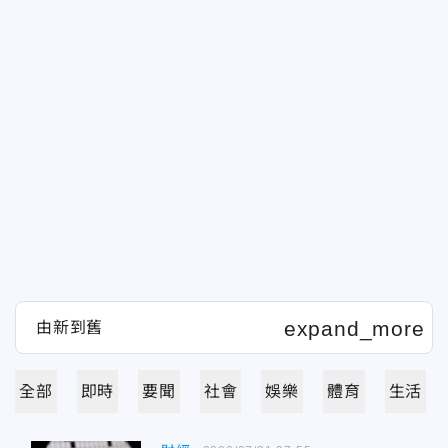
全部
即時
要聞
社會
娛樂
體育
生活