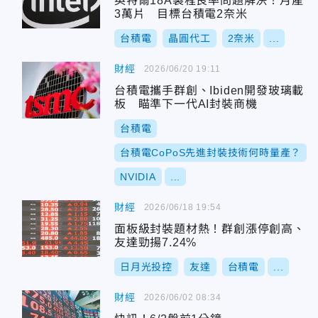
英特爾18A製程良率問題解決！月產
3萬片 目標台積電2奈米
台積電
晶圓代工
2奈米
...
財經
2026/06/20 19:11
台積電攜手群創、Ibiden開發玻璃載
板 瞄準下一代AI封裝商機
台積電
台積電CoPoS先進封裝技術何時量產？
NVIDIA
...
財經
2026/06/18 19:54
面板級封裝題材熱！群創漲停創高、
友達勁揚7.24%
日月光投控
友達
台積電
...
財經
2026/06/02 08:34