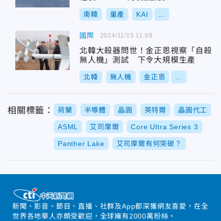
南韓
量產
KAI
...
國際
2024/11/15 11:09
北韓大殺器問世！金正恩視察「自殺
無人機」測試 下令大規模生產
北韓
無人機
金正恩
...
相關標籤：
荷蘭
半導體
晶圓
英特爾
晶圓代工
ASML
艾司摩爾
Core Ultra Series 3
Panther Lake
艾司摩爾有何突破？
新聞、影音、節目、直播、社群及App都深獲網友喜愛，在全
世界各地華人亦頗受歡迎，全球擁有2000萬粉絲。