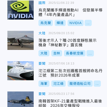
國際
2025/11/06 22:39
烏克蘭攜手輝達推動AI 促發展半導
體「4年內量產晶片」
烏克蘭
輝達
NVIDIA
...
大陸
2025/09/20 15:02
落後才示人？殲-20首度靜態展示
機身「神秘數字」露玄機
大陸
吉林
長春航空展
...
要聞
2025/07/06 18:13
沱江級第二批次巡邏艦首艘將命名丹
江號 預計2026年成軍
海軍
沱江級
龍德造船公司
...
要聞
2025/05/23 17:56
南韓首架KF-21量產型戰機進入最後
組裝 2026年交機服役