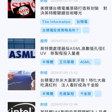
財經
2026/07/31 07:55
美媒爆台積電攜景碩打造新封裝 對
決英特爾關鍵技術曝光
The Information
台積電
台積電投資策略為何？
...
國際
2026/07/15 21:07
英特爾處理器採ASML高數值孔徑E
UV 新製程投入量產
半導體
艾司摩爾
ASML
...
財經
2026/07/05 15:42
台積電2奈米大贏家浮現！特化大廠
吃滿紅利 法人看好成為千金股
半導體
先進製程
千金股
...
財經
2026/07/04 22:48