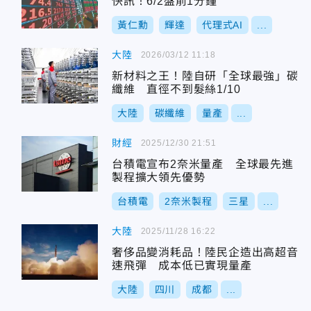
快訊！6/2盤前1分鐘
黃仁勳
輝達
代理式AI
...
大陸
2026/03/12 11:18
新材料之王！陸自研「全球最強」碳
纖維 直徑不到髮絲1/10
大陸
碳纖維
量產
...
財經
2025/12/30 21:51
台積電宣布2奈米量產 全球最先進
製程擴大領先優勢
台積電
2奈米製程
三星
...
大陸
2025/11/28 16:22
奢侈品變消耗品！陸民企造出高超音
速飛彈 成本低已實現量產
大陸
四川
成都
...