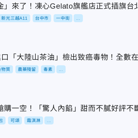
」來了！凍心Gelato旗艦店正式插旗台
新光三越A11
台中市
一中街
...
素進口「大陸山茶油」檢出致癌毒物！全數
染物質
農藥殘留
毒素
...
搶購一空！「驚人內餡」甜而不膩好評不
包
可頌
霜淇淋
...