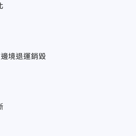
北
在邊境退運銷毀
斷