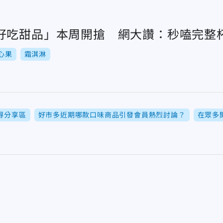
好吃甜品」本周開搶 網大讚：秒嗑完整
心果
霜淇淋
心得分享區
好市多近期哪款口味商品引發會員熱烈討論？
在眾多