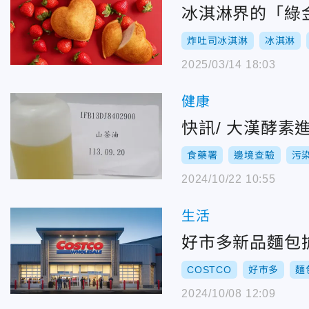
冰淇淋界的「綠金
炸吐司冰淇淋
冰淇淋
2025/03/14 18:03
健康
快訊/ 大漢酵
食藥署
邊境查驗
污
2024/10/22 10:55
生活
好市多新品麵包
COSTCO
好市多
麵
2024/10/08 12:09