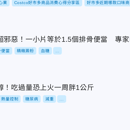
心果
Costco好市多商品消費心得分享區
好市多近期哪款口味商
超邪惡！一小片等於1.5個排骨便當 專
骨便當
精緻澱粉
血糖
...
醇！吃過量恐上火一周胖1公斤
熱量控制
糖尿病
減重
...