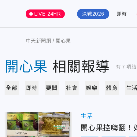
LIVE 24HR
決戰2026
即時
中天新聞網
開心果
開心果
相關報導
有
7
項結
全部
即時
要聞
社會
娛樂
體育
生
生活
開心果控嗨翻！