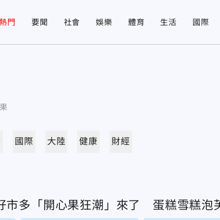
熱門
要聞
社會
娛樂
體育
生活
國際
果
活
國際
大陸
健康
財經
好市多「開心果狂潮」來了 蛋糕雪糕泡