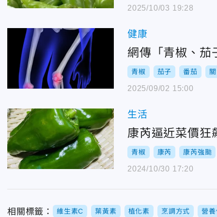
2025/10/03 19:28
健康
網傳「青椒、茄
青椒
茄子
番茄
關
2025/09/02 15:00
生活
康芮逼近菜價狂
青椒
康芮
康芮強颱
2024/10/30 17:20
相關標籤：
維生素C
葉黃素
植化素
烹調方式
營養