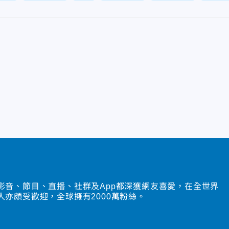
影音、節目、直播、社群及App都深獲網友喜愛，在全世界
人亦頗受歡迎，全球擁有2000萬粉絲。