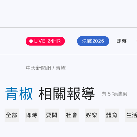
LIVE 24HR
決戰2026
即時
中天新聞網
青椒
青椒
相關報導
有
5
項結果
全部
即時
要聞
社會
娛樂
體育
生