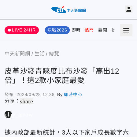
LIVE 24HR
決戰2026
即時
熱門
要聞
社會
娛樂
中天新聞網
生活
總覽
皮革沙發青睞度比布沙發「高出12
倍」！這2款小家庭最愛
發布:
2024/09/28 12:38
By
即時中心
share
分享：
play_arrow
據內政部最新統計，3人以下家戶成長數字六