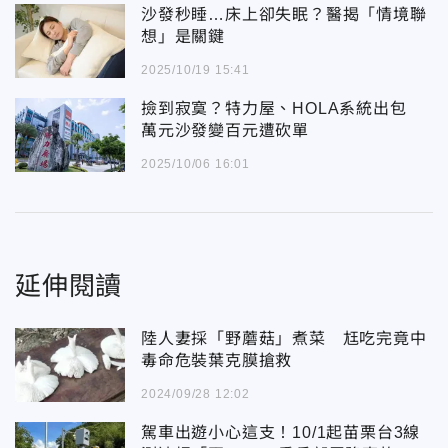
沙發秒睡…床上卻失眠？醫揭「情境聯
想」是關鍵
2025/10/19 15:41
撿到寂寞？特力屋、HOLA系統出包
萬元沙發變百元遭砍單
2025/10/06 16:01
延伸閱讀
陸人妻採「野蘑菇」煮菜 尪吃完竟中
毒命危裝葉克膜搶救
2024/09/28 12:02
駕車出遊小心這支！10/1起苗栗台3線