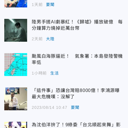
1天前
要聞
陸男手搓AI劇暴紅！《歸墟》播放破億 每
分鐘算力燒掉近萬台幣
2天前
大陸
颱風白海豚逼近！ 氣象署：本島發陸警機
率低
1小時前
生活
「這件事」恐讓台灣賠8000億！李鴻源曝
最大危機嘆：沒解了
2023/08/14 10:47
要聞
為沈伯洋拚了！9綠委「台北順起來舞」影