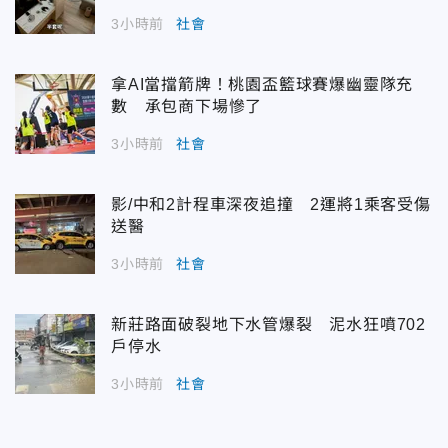
3小時前
社會
拿AI當擋箭牌！桃園盃籃球賽爆幽靈隊充
數 承包商下場慘了
3小時前
社會
影/中和2計程車深夜追撞 2運將1乘客受傷
送醫
3小時前
社會
新莊路面破裂地下水管爆裂 泥水狂噴702
戶停水
3小時前
社會