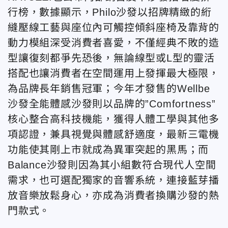
行榜，數據顯示，Philo沙發以招牌精緻的絎
縫壓線工藝與座位內可觸控傾斜座椅及靠背的
動力模組深受消費者喜愛，不僅經典不敗的造
型讓復刻都爭先恐後，無論線型或L型的靈活
搭配也讓消費者在空間運用上發揮最大極限，
為品牌長年銷售冠軍；今年才發售的Wellbe
沙發全能體感沙發則以品牌的”Comfortness”
核心整合高科技機能，獲得人體工學與其他多
項認證，兼具視覺與體感舒適度，最新三電機
功能使其剛上市就成為異軍突起的黑馬；而
Balance沙發則因為其小組數符合現代人空間
需求，也可選配獨家的音響系統，連接藍芽播
放音樂放鬆身心，亦成為消費者換購沙發的熱
門款式。