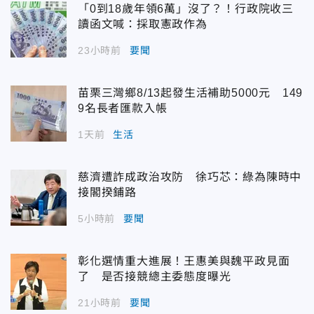
「0到18歲年領6萬」沒了？！行政院收三
讀函文喊：採取憲政作為
23小時前
要聞
苗栗三灣鄉8/13起發生活補助5000元 149
9名長者匯款入帳
1天前
生活
慈濟遭詐成政治攻防 徐巧芯：綠為陳時中
接閣揆鋪路
5小時前
要聞
彰化選情重大進展！王惠美與魏平政見面
了 是否接競總主委態度曝光
21小時前
要聞