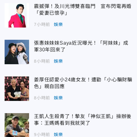
震撼彈！及川光博雙喜臨門 宣布閃電再婚
「愛妻已懷孕」
7小時前
娛樂
張惠妹妹妹Saya近況曝光！「阿妹妹」成
軍30年回來了
8小時前
娛樂
姜厚任認愛小24歲女友！遭勸「小心騙財騙
色」親自回應
8小時前
娛樂
王凱人生殺青了！摯友「神似王凱」操辦後
事：王媽媽看到我就哭了
9小時前
娛樂