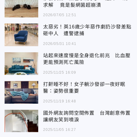
求解 竟是髮網菌超崩潰
2026/07/05 12:51
太惡劣！英16歲少年惡作劇扔沙發差點
砸中人 遭警逮捕
2026/05/31 10:41
站起來速度慢是全身退化前兆 比血壓
更能預測死亡風險
2025/11/25 16:09
打鼾睡不好！女子躺沙發卻一夜好眠
醫：姿勢很重要
2025/11/19 16:48
國外網友詢問空間佈置 台灣創意佈置
讓網友笑到噴淚
2025/11/05 16:27