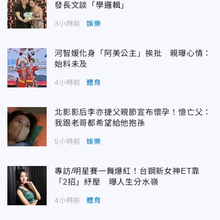
發長文談「學邏輯」
3小時前
娛樂
河智媛化身「阿美公主」挨批 親曝心情：
始料未及
4小時前
體育
北影影后李亦捷父親節宣布懷孕！憶亡父：
我跟老哥都希望給他抱孫
5小時前
娛樂
專訪/明星賽一舞爆紅！台鋼新女神ET靠
「2招」紓壓 曝人生分水嶺
4小時前
體育