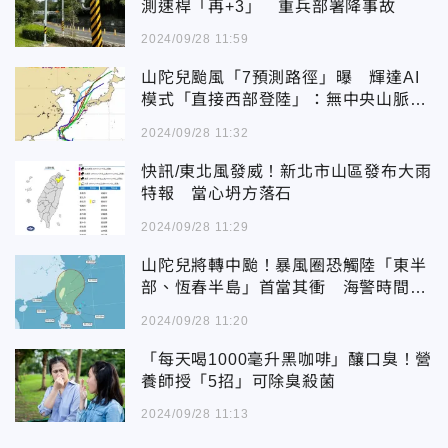
測速桿「再+3」 重兵部署降事故
2024/09/28 11:59
山陀兒颱風「7預測路徑」曝 輝達AI
模式「直接西部登陸」：無中央山脈屏
蔽
2024/09/28 11:32
快訊/東北風發威！新北市山區發布大雨
特報 當心坍方落石
2024/09/28 11:29
山陀兒將轉中颱！暴風圈恐觸陸「東半
部、恆春半島」首當其衝 海警時間點
曝光
2024/09/28 11:20
「每天喝1000毫升黑咖啡」釀口臭！營
養師授「5招」可除臭殺菌
2024/09/28 11:13