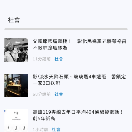
社會
父親節悲痛噩耗！ 彰化民進黨老將蔡裕昌
不敵肺腺癌驟逝
11分鐘前
社會
影/淡水天降石頭、玻璃瓶4車遭砸 警鎖定
一家3口送辦
58分鐘前
社會
高雄119專線去年日平均404通騷擾電話！
創5年新高
1小時前
社會