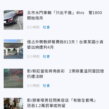
北市水門車輛「只出不進」4hrs 警1800
開始拖吊
2小時前
社會
侵占外聘教師餐費拖813天！台東某國小貪
婪出納遭判4月
2小時前
社會
影/新莊當街摔角掛彩 2男辯重溫同窗回憶
仍遭法辦
2小時前
社會
影/屏東噁男狂問美容店「有做全套嗎」
恐吞1.2萬罰單或拘留