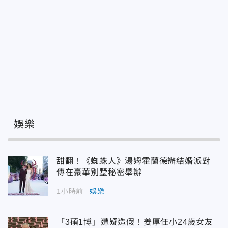
娛樂
甜翻！《蜘蛛人》湯姆霍蘭德辦結婚派對
傳在豪華別墅秘密舉辦
1小時前
娛樂
「3碩1博」遭疑造假！姜厚任小24歲女友