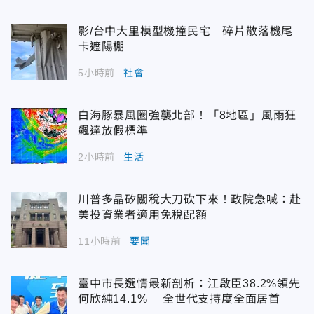
影/台中大里模型機撞民宅 碎片散落機尾
卡遮陽棚
5小時前
社會
白海豚暴風圈強襲北部！「8地區」風雨狂
飆達放假標準
2小時前
生活
川普多晶矽關稅大刀砍下來！政院急喊：赴
美投資業者適用免稅配額
11小時前
要聞
臺中市長選情最新剖析：江啟臣38.2%領先
何欣純14.1% 全世代支持度全面居首