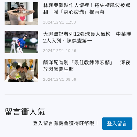
林襄哭倒製作人懷裡！捲失禮風波被罵
翻 嘆「身心疲憊」揭內幕
2024/12/21 11:53
大聯盟記者列12強球員人氣榜 中華隊
2人入列、陳傑憲第一
2024/12/21 10:46
麟洋配吻別「最佳教練陳宏麟」 深夜
放閃曬慶生照
2024/12/21 09:59
留言衝人氣
登入留言有機會獲得旺幣哦！
登入留言