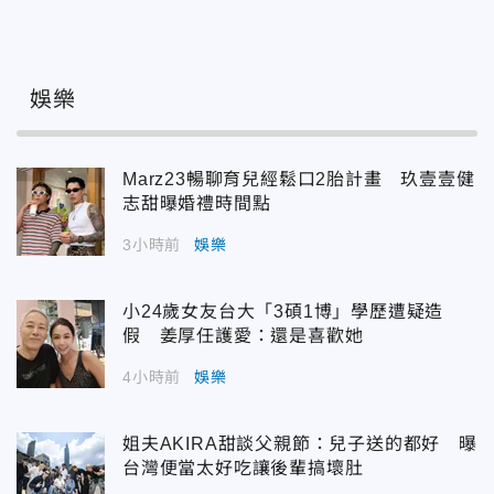
娛樂
Marz23暢聊育兒經鬆口2胎計畫 玖壹壹健
志甜曝婚禮時間點
3小時前
娛樂
小24歲女友台大「3碩1博」學歷遭疑造
假 姜厚任護愛：還是喜歡她
4小時前
娛樂
姐夫AKIRA甜談父親節：兒子送的都好 曝
台灣便當太好吃讓後輩搞壞肚