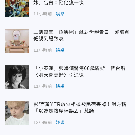
妹」告白：陪他瘋一次
11小時前
娛樂
王凱靈堂「燦笑照」藏對母親告白 邱瓈寬
低調到場致哀
11小時前
娛樂
「小秦漢」張海漢驚傳68歲驟逝 昔合唱
〈明天會更好〉引追憶
11小時前
娛樂
影/百萬YTR放火相機被民宿丟掉！對方稱
「以為是按摩棒誤丟」惹議
12小時前
娛樂