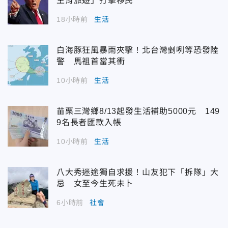
生育旅遊」打擊移民
18小時前
生活
白海豚狂風暴雨夾擊！北台灣剉咧等恐發陸
警 馬祖首當其衝
10小時前
生活
苗栗三灣鄉8/13起發生活補助5000元 149
9名長者匯款入帳
10小時前
生活
八大秀迷途獨自求援！山友犯下「拆隊」大
忌 女至今生死未卜
6小時前
社會