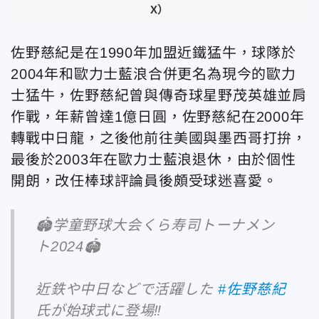
X）
佐野慈紀是在1990年加盟近鐵猛牛，球隊於
2004年和歐力士藍浪合併更名為現今的歐力
士猛牛，佐野慈紀曾與傳奇球星野茂英雄並肩
作戰，年薪曾達1億日圓，佐野慈紀在2000年
轉戰中日龍，之後他前往美國與墨西哥打拚，
最後於2003年在歐力士藍浪退休，由於個性
開朗，改任棒球評論員後頗受球迷喜愛。
🏟️学童野球大会くら寿司トーナメン
ト2024🏟️
近鉄や中日などで活躍した
#佐野慈紀
氏が始球式に登場‼️