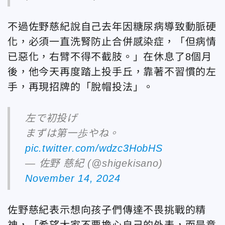
不過佐野慈紀說自己去年因糖尿病導致動脈硬
化，必須一直洗腎防止合併感染症，「但病情
已惡化，右臂不得不截肢。」在休息了8個月
後，他今天再度踏上投手丘，靠著不習慣的左
手，再現招牌的「脫帽投法」。
左で初投げ
まずは第一歩やね。
pic.twitter.com/wdzc3HobHS
— 佐野 慈紀 (@shigekisano)
November 14, 2024
佐野慈紀表示想向孩子們傳達不畏挑戰的精
神，「希望大家不要擔心自己的外表，而是意