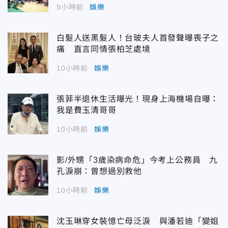
9小時前
娛樂
白髮人送黑髮人！台玻夫人首發聲曝喪子之
痛 直言同情張柏芝處境
10小時前
娛樂
張菲半退休生活曝光！現身上海機場自曝：
我是費玉清哥哥
10小時前
娛樂
影/外甥「3歲染病命危」今考上公務員 九
孔淚崩：曾想過別救他
10小時前
娛樂
沈玉琳穿女裝憶亡母泛淚 與潘若迪「變姐