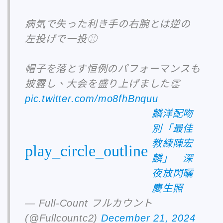
病気で失った利き手の右腕とは逆の
左投げで一投⚾️
帽子を落とす恒例のパフォーマンスも
披露し、大会を盛り上げました👏
pic.twitter.com/mo8fhBnquu
麟洋配吻
別「最佳
教練陳宏
play_circle_outline
麟」 深
夜放閃曬
慶生照
— Full-Count フルカウント
(@Fullcountc2)
December 21, 2024