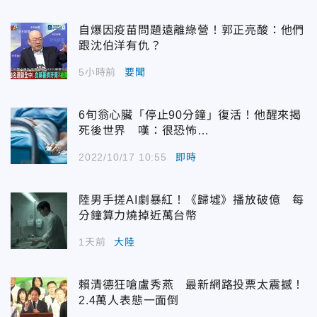
自爆因疫苗問題遠離綠營！郭正亮酸：他們
跟沈伯洋有仇？
5小時前
要聞
6旬翁心臟「停止90分鐘」復活！他醒來揭
死後世界 嘆：很恐怖…
2022/10/17 10:55
即時
陸男手搓AI劇暴紅！《歸墟》播放破億 每
分鐘算力燒掉近萬台幣
1天前
大陸
賴清德狂嗆盧秀燕 最新網路投票太震撼！
2.4萬人表態一面倒