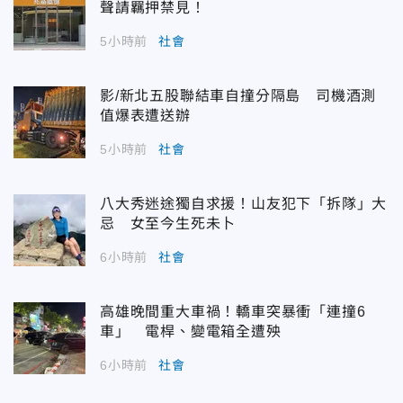
聲請羈押禁見！
5小時前
社會
影/新北五股聯結車自撞分隔島 司機酒測
值爆表遭送辦
5小時前
社會
八大秀迷途獨自求援！山友犯下「拆隊」大
忌 女至今生死未卜
6小時前
社會
高雄晚間重大車禍！轎車突暴衝「連撞6
車」 電桿、變電箱全遭殃
6小時前
社會