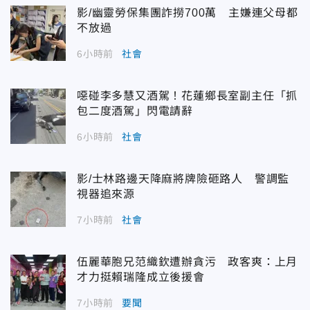
影/幽靈勞保集團詐撈700萬 主嫌連父母都
不放過
6小時前
社會
噁碰李多慧又酒駕！花蓮鄉長室副主任「抓
包二度酒駕」閃電請辭
6小時前
社會
影/士林路邊天降麻將牌險砸路人 警調監
視器追來源
7小時前
社會
伍麗華胞兄范織欽遭辦貪污 政客爽：上月
才力挺賴瑞隆成立後援會
7小時前
要聞