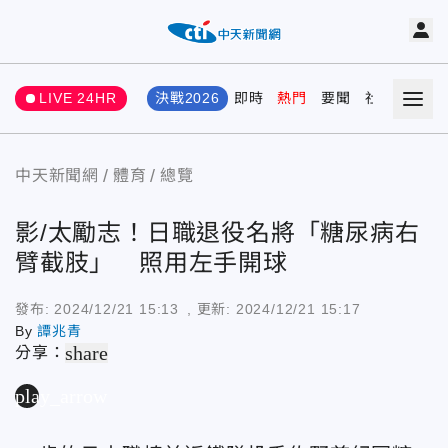
LIVE 24HR
決戰2026
即時
熱門
要聞
社會
娛樂
中天新聞網
體育
總覽
影/太勵志！日職退役名將「糖尿病右
臂截肢」 照用左手開球
發布:
2024/12/21 15:13
, 更新:
2024/12/21 15:17
By
譚兆青
share
分享：
play_arrow