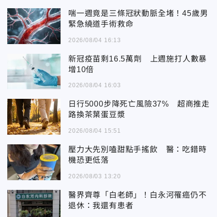
喘一週竟是三條冠狀動脈全堵！45歲男
緊急繞道手術救命
2026/08/04 16:13
新冠疫苗剩16.5萬劑 上週施打人數暴
增10倍
2026/08/04 16:03
日行5000步降死亡風險37% 超商推走
路換茶葉蛋豆漿
2026/08/04 15:51
壓力大先別嗑甜點手搖飲 醫：吃錯時
機恐更低落
2026/08/03 13:20
醫界齊尊「白老師」！白永河罹癌仍不
退休：我還有患者