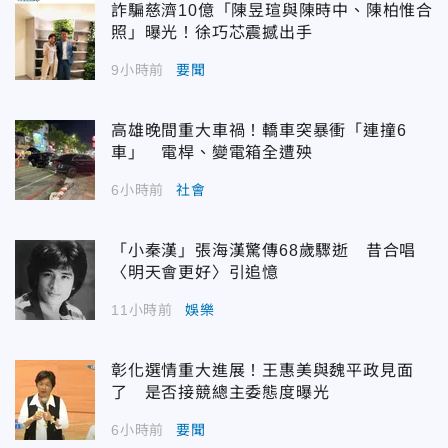
詐騙慈濟10億「陳昱瑄與陳時中、陳柏惟合
照」曝光！徐巧芯震撼出手
9小時前
要聞
高雄晚間重大車禍！轎車突暴衝「連撞6
車」 電桿、變電箱全遭殃
6小時前
社會
「小秦漢」張海漢驚傳68歲驟逝 昔合唱
〈明天會更好〉引追憶
11小時前
娛樂
彰化選情重大進展！王惠美與魏平政見面
了 是否接競總主委態度曝光
6小時前
要聞