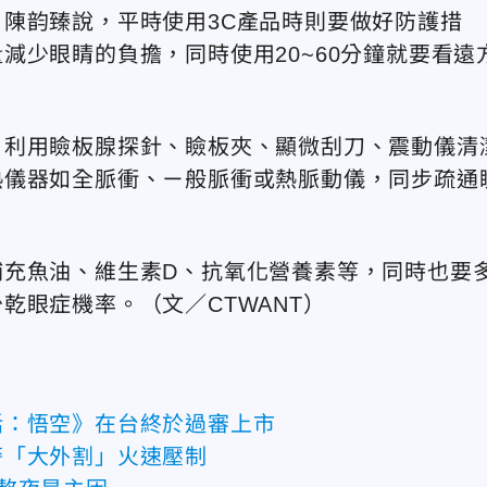
陳韵臻說，平時使用3C產品時則要做好防護措
減少眼睛的負擔，同時使用20~60分鐘就要看遠
，利用瞼板腺探針、瞼板夾、顯微刮刀、震動儀清
熱儀器如全脈衝、ㄧ般脈衝或熱脈動儀，同步疏通
補充魚油、維生素D、抗氧化營養素等，同時也要
乾眼症機率。（文／CTWANT）
話：悟空》在台終於過審上市
警「大外割」火速壓制