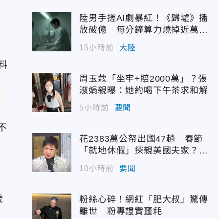
陸男手搓AI劇暴紅！《歸墟》播
放破億 每分鐘算力燒掉近萬台
幣
15小時前
大陸
周玉蔻「坐牢+賠2000萬」？張
淑娟親曝：她約喝下午茶求和解
5小時前
要聞
不
花2383萬公帑出國47趟 春節
「就地休假」探親美國夫家？徐
有
佳青回應了
10小時前
要聞
歲
粉絲心碎！網紅「肥大叔」驚傳
離世 粉專證實噩耗