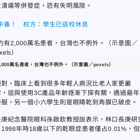
炎潰瘍等併發症，恐有失明風險。
物中毒！ 校方：學生已返校休息
000萬名患者，台灣也不例外。（示意圖／pexels）
絕對，臨床上看到很多年輕人病況比老人家更嚴
，這與使用3C產品年齡逐漸下探有關，遇過最年
舒服，另一個小六學生則是眼睛乾到角膜已破皮。
長庚紀念醫院眼科孫啟欽教授說表示，林口長庚研
98年時18歲以下的乾眼症患者僅占0.01%，但