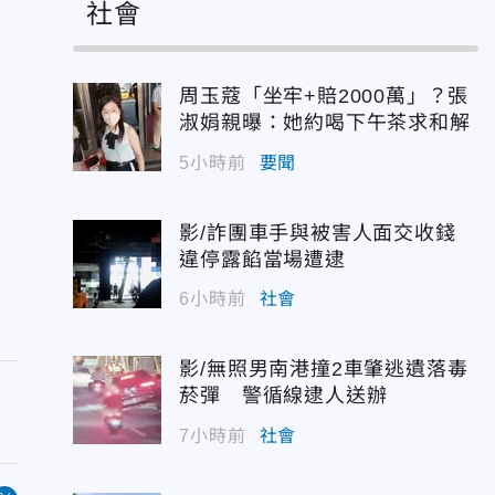
社會
周玉蔻「坐牢+賠2000萬」？張
淑娟親曝：她約喝下午茶求和解
5小時前
要聞
影/詐團車手與被害人面交收錢
違停露餡當場遭逮
6小時前
社會
影/無照男南港撞2車肇逃遺落毒
菸彈 警循線逮人送辦
7小時前
社會