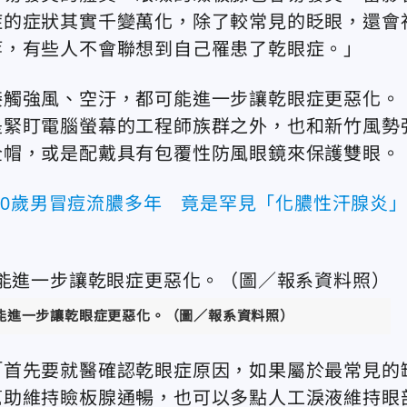
症的症狀其實千變萬化，除了較常見的眨眼，還會
等，有些人不會聯想到自己罹患了乾眼症。」
接觸強風、空汙，都可能進一步讓乾眼症更惡化。
是緊盯電腦螢幕的工程師族群之外，也和新竹風勢
全帽，或是配戴具有包覆性防風眼鏡來保護雙眼。
30歲男冒痘流膿多年 竟是罕見「化膿性汗腺炎
能進一步讓乾眼症更惡化。（圖／報系資料照）
「首先要就醫確認乾眼症原因，如果屬於最常見的
幫助維持瞼板腺通暢，也可以多點人工淚液維持眼