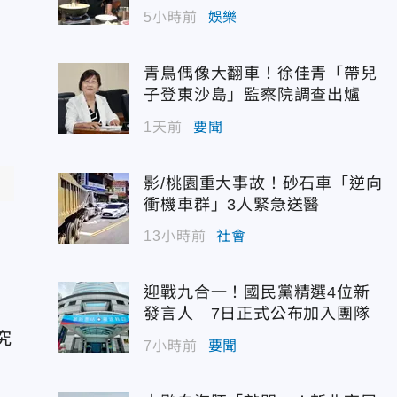
5小時前
娛樂
青鳥偶像大翻車！徐佳青「帶兒
子登東沙島」監察院調查出爐
1天前
要聞
影/桃園重大事故！砂石車「逆向
衝機車群」3人緊急送醫
13小時前
社會
迎戰九合一！國民黨精選4位新
發言人 7日正式公布加入團隊
究
7小時前
要聞