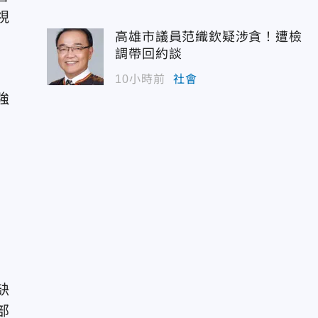
視
高雄市議員范織欽疑涉貪！遭檢
調帶回約談
10小時前
社會
強
」
缺
部