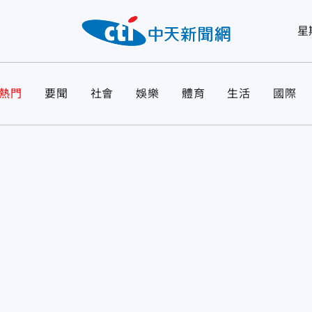
星
熱門
要聞
社會
娛樂
體育
生活
國際