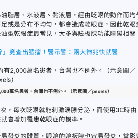
為油脂層、水液層、黏液層，經由眨眼的動作而均
不足或是分布不均勻，都會造成乾眼症，因此乾眼
缺油型乾眼症最常見，大多與瞼板腺功能障礙相關
醉」竟查出腦瘤！醫示警：兩大徵兆快就醫
000萬名患者，台灣也不例外。（示意圖／pexels）
2次，每次眨眼就能刺激淚腺分泌，而使用3C時由
來就會增加罹患乾眼症的機率。
於易發炎的體質，眼瞼的瞼板腺也容易發炎，當影