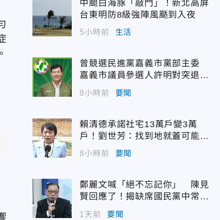
中颱白海豚「敲門」！新北高屏
台東明防8級強陣風颳到入夜
勻
5小時前
生活
症
。
曾競選民進黨嘉義市黨部主委
嘉義市議員參選人許明對突退
選！
8小時前
要聞
賴清德承諾社宅13萬戶變3萬
戶！劉世芳：找到地就蓋可能變
空餘屋
8小時前
要聞
鄭麗文喊「絕不忘記你」 陳見
賢回應了！揭缺席國民黨中常會
原因
1天前
要聞
響