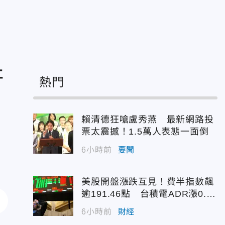
汙
熱門
賴清德狂嗆盧秀燕 最新網路投
票太震撼！1.5萬人表態一面倒
6小時前
要聞
美股開盤漲跌互見！費半指數飆
逾191.46點 台積電ADR漲0.9
3%
6小時前
財經