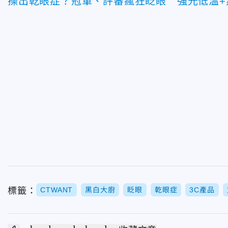
操出乾眼症？冠軍、評審瘋狂眨眼 強光低溫+
標籤：
CTWANT
黑白大廚
眨眼
乾眼症
3C產品