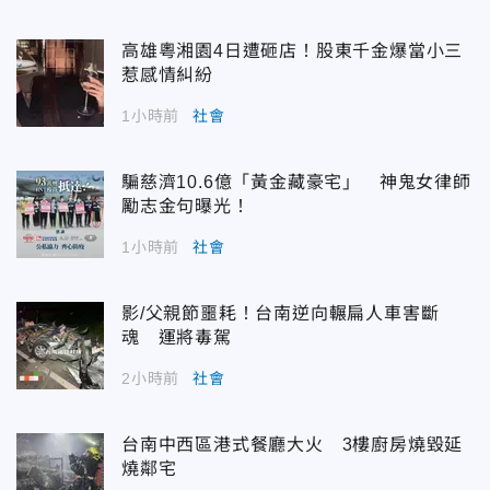
高雄粵湘園4日遭砸店！股東千金爆當小三
惹感情糾紛
1小時前
社會
騙慈濟10.6億「黃金藏豪宅」 神鬼女律師
勵志金句曝光！
1小時前
社會
影/父親節噩耗！台南逆向輾扁人車害斷
魂 運將毒駕
2小時前
社會
台南中西區港式餐廳大火 3樓廚房燒毀延
燒鄰宅