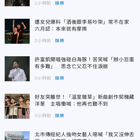
1小時前
娛樂
遭女兒爆料「酒後跟李易吵架」常不在家
六月認：本來就有摩擦
2小時前
娛樂
許富凱開唱強碰白海豚！苦笑喊「辦小巨蛋
有多難」 思念亡父忍不住淚崩
3小時前
娛樂
好友突離世！「溫室雜草」新曲創作契機藏
洋蔥 主唱慟喊：他再也聽不到
3小時前
娛樂
北市傳經紀人強吻女藝人噁喊「我又沒伸舌