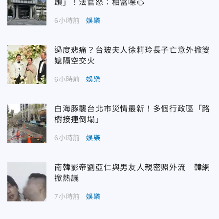
頭」！法官怒：相當噁心
6小時前
娛樂
過度悲痛？台玻夫人徐莉玲長子亡意外掀婆
媳隔空交火
6小時前
娛樂
白海豚襲台北市災情最新！多個行政區「路
樹接連倒塌」
6小時前
娛樂
南韓影帝劉亞仁與男友人親密照外流 韓網
掀熱議
7小時前
娛樂