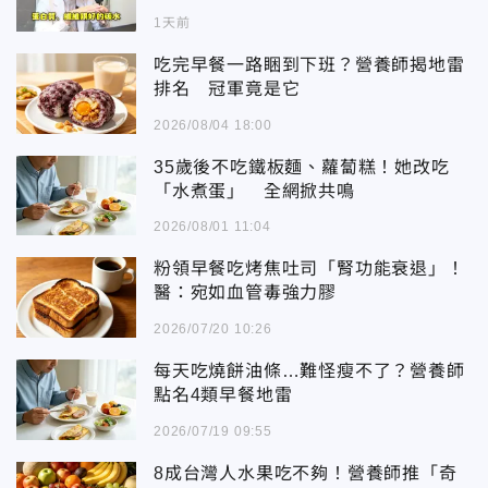
1天前
吃完早餐一路睏到下班？營養師揭地雷
排名 冠軍竟是它
2026/08/04 18:00
35歲後不吃鐵板麵、蘿蔔糕！她改吃
「水煮蛋」 全網掀共鳴
2026/08/01 11:04
粉領早餐吃烤焦吐司「腎功能衰退」！
醫：宛如血管毒強力膠
2026/07/20 10:26
每天吃燒餅油條…難怪瘦不了？營養師
點名4類早餐地雷
2026/07/19 09:55
8成台灣人水果吃不夠！營養師推「奇