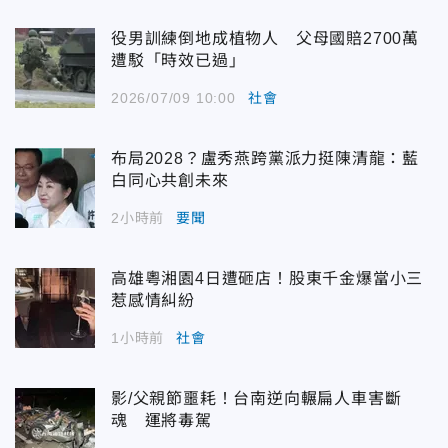
役男訓練倒地成植物人 父母國賠2700萬
遭駁「時效已過」
2026/07/09 10:00
社會
布局2028？盧秀燕跨黨派力挺陳清龍：藍
白同心共創未來
2小時前
要聞
高雄粵湘園4日遭砸店！股東千金爆當小三
惹感情糾紛
1小時前
社會
影/父親節噩耗！台南逆向輾扁人車害斷
魂 運將毒駕