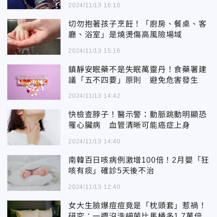
2024/11/13 16:10
切勿抱著孩子烹飪！「廚房、餐桌、客
廳、浴室」是燒燙傷高風險場域
2024/11/13 15:16
鎮靜安眠藥不是失眠萬靈丹！食藥署建
議「五不四要」原則 避免危害發生
2024/11/13 14:42
快檢查脖子！醫示警：動脈跳動明顯恐
罹心臟病 血管清晰可能癌症上身
2024/11/13 14:40
南韓百日咳病例激增100倍！2月嬰「狂
咳有痰」確診5天後不治
2024/11/13 12:40
女大生臉爆痘痘竟是「枕頭套」惹禍！
研究：一週沒洗細菌比馬桶多1.7萬倍