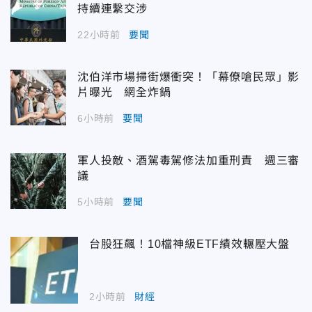
持續連繫交涉
22小時前
要聞
沈伯洋市場掃街爆衝突！「幕僚嗆民眾」影
片曝光 網全炸鍋
6小時前
要聞
軍人投敵、酒駕毒駕修法加重刑責 週三審
議
5小時前
要聞
台股狂飆！10檔神級ETF績效輾壓大盤
2小時前
財經