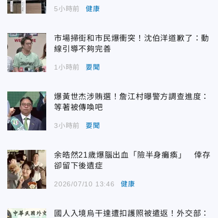
5小時前
健康
市場掃街和市民爆衝突！沈伯洋道歉了：動
線引導不夠完善
1小時前
要聞
爆黃世杰涉賄選！詹江村曝警方調查進度：
等著被傳喚吧
3小時前
要聞
余皓然21歲爆腦出血「險半身癱瘓」 倖存
卻留下後遺症
2026/07/10 13:46
健康
國人入境烏干達遭扣護照被遣返！外交部：