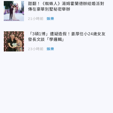
甜翻！《蜘蛛人》湯姆霍蘭德辦結婚派對
傳在豪華別墅秘密舉辦
21小時前
娛樂
「3碩1博」遭疑造假！姜厚任小24歲女友
發長文談「學邏輯」
23小時前
娛樂