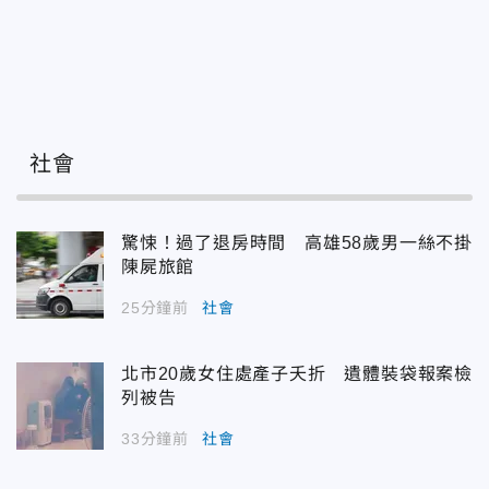
社會
驚悚！過了退房時間 高雄58歲男一絲不掛
陳屍旅館
25分鐘前
社會
北市20歲女住處產子夭折 遺體裝袋報案檢
列被告
33分鐘前
社會