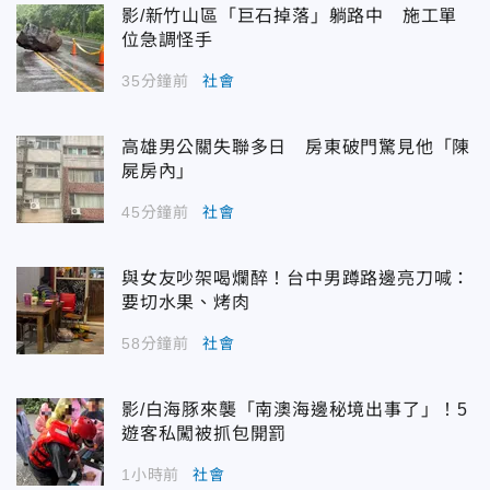
影/新竹山區「巨石掉落」躺路中 施工單
位急調怪手
35分鐘前
社會
高雄男公關失聯多日 房東破門驚見他「陳
屍房內」
45分鐘前
社會
與女友吵架喝爛醉！台中男蹲路邊亮刀喊：
要切水果、烤肉
58分鐘前
社會
影/白海豚來襲「南澳海邊秘境出事了」！5
遊客私闖被抓包開罰
1小時前
社會