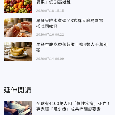
異果」低GI高纖維
2026/07/18 15:15
早餐只吃水煮蛋？3族群大腦易斷電
搭吐司較好
2026/07/16 09:22
早餐空腹吃香蕉超讚！這4類人千萬別
碰
2026/07/14 09:09
延伸閱讀
全球有4100萬人因「慢性疾病」死亡！
專家曝「肌少症」成共病關鍵要素