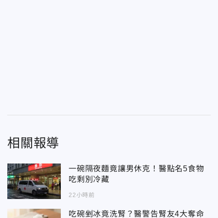
相關報導
一碗隔夜麵竟讓男休克！醫點名5食物
吃剩別冷藏
22小時前
吃碗剉冰竟洗腎？醫警告腎友4大奪命