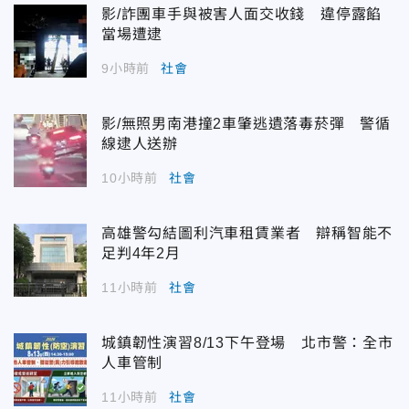
影/詐團車手與被害人面交收錢 違停露餡
當場遭逮
9小時前
社會
影/無照男南港撞2車肇逃遺落毒菸彈 警循
線逮人送辦
10小時前
社會
高雄警勾結圖利汽車租賃業者 辯稱智能不
足判4年2月
11小時前
社會
城鎮韌性演習8/13下午登場 北市警：全市
人車管制
11小時前
社會