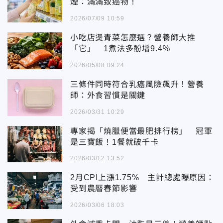
煙：滿滿致癌物！
2026/07/09 10:59
小吃店燙青菜怎麼選？營養師大推
「它」 1煮法多酚增9.4％
2026/05/08 09:24
三條件同時符合乳癌風險飆升！營養
師：外食習慣是關鍵
2026/03/31 10:29
專家揭「燒臘便當最肥排行榜」 冠軍
是三寶飯！1餐就破千卡
2026/03/12 13:52
2月CPI上漲1.75% 主計總處曝原因：
受到農曆春節影響
2026/03/06 18:03