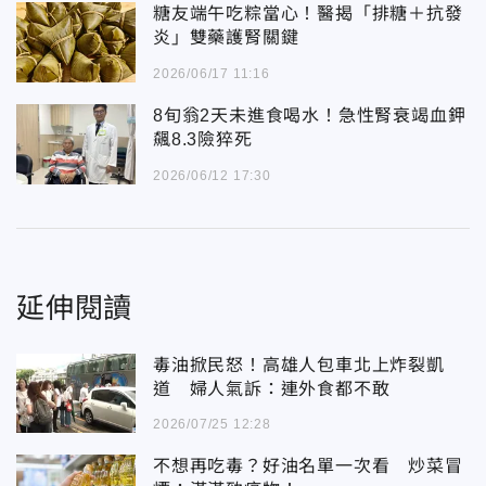
糖友端午吃粽當心！醫揭「排糖＋抗發
炎」雙藥護腎關鍵
2026/06/17 11:16
8旬翁2天未進食喝水！急性腎衰竭血鉀
飆8.3險猝死
2026/06/12 17:30
延伸閱讀
毒油掀民怒！高雄人包車北上炸裂凱
道 婦人氣訴：連外食都不敢
2026/07/25 12:28
不想再吃毒？好油名單一次看 炒菜冒