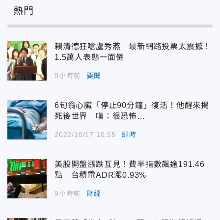
熱門
賴清德狂嗆盧秀燕 最新網路投票太震撼！
1.5萬人表態一面倒
9小時前
要聞
6旬翁心臟「停止90分鐘」復活！他醒來揭
死後世界 嘆：很恐怖…
2022/10/17 10:55
即時
美股開盤漲跌互見！費半指數飆逾191.46
點 台積電ADR漲0.93%
9小時前
財經