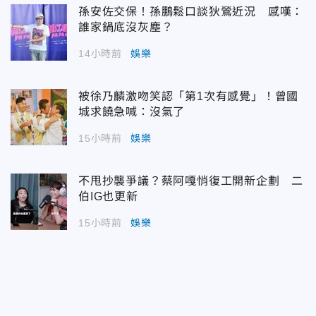
孫安佐交保！孫鵬鬆口談狄鶯近況 感嘆：
誰家鍋底沒灰塵？
14小時前
娛樂
被徐乃麟激吻笑認「第1次有感覺」！曾國
城求饒急喊：沒氣了
15小時前
娛樂
不甩抄襲爭議？蔡阿嘎悄復工開新企劃 二
伯IG也更新
15小時前
娛樂