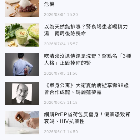
危機
2026/08/04 15:20
以為天然能排毒？腎衰竭患者喝精力
湯 兩周後險喪命
2026/07/24 15:57
吃清淡沒遺傳還是洗腎？醫點名「3種
人格」正毀掉你的腎
2026/07/05 11:56
《單身公寓》大衛夏納病逝享壽98歲
曾合作成龍、瑪麗蓮夢露
2026/06/19 11:18
網購PrEP省荷包反傷身！假藥恐致腎
衰竭、HIV抗藥性
2026/06/17 14:50