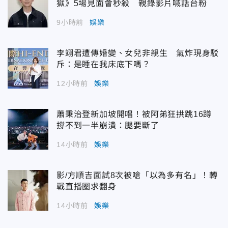
獄》5場見面會秒殺 親錄影片喊話台粉
9小時前
娛樂
李翊君遭傳婚變、女兒非親生 氣炸現身駁
斥：是睡在我床底下嗎？
12小時前
娛樂
蕭秉治登新加坡開唱！被阿弟狂拱跳16蹲
撐不到一半崩潰：腿要斷了
14小時前
娛樂
影/方順吉面試8次被嗆「以為多有名」！轉
戰直播圈求翻身
14小時前
娛樂