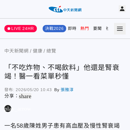
LIVE 24HR
決戰2026
即時
熱門
要聞
社會
娛樂
中天新聞網
健康
總覽
「不吃炸物、不喝飲料」他還是腎衰
竭！醫一看菜單秒懂
發布:
2026/05/20 10:43
By
張雅淳
share
分享：
play_arrow
一名58歲陳姓男子患有高血壓及慢性腎衰竭