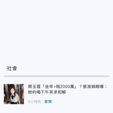
社會
周玉蔻「坐牢+賠2000萬」？張淑娟親曝：
她約喝下午茶求和解
8小時前
要聞