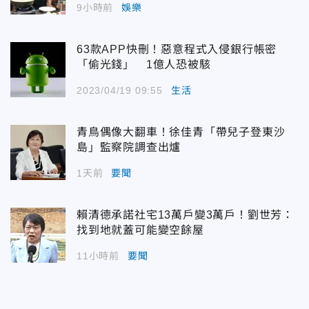
9小時前
娛樂
63款APP快刪！惡意程式入侵銀行帳密
「偷光錢」 1億人恐被駭
2023/04/19 09:55
生活
青鳥偶像大翻車！徐佳青「帶兒子登東沙
島」監察院調查出爐
1天前
要聞
賴清德承諾社宅13萬戶變3萬戶！劉世芳：
找到地就蓋可能變空餘屋
11小時前
要聞