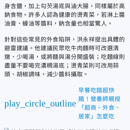
身含鹽，加上勾芡湯底與滷大腸，同樣屬於高
鈉食物。許多人認為健康的燙青菜，若淋上醬
油膏、蠔油等醬料，鈉含量也相當驚人。
針對這些常見的外食陷阱，洪永祥提出具體的
避雷建議。他建議民眾吃牛肉麵時可改選清
燉、少喝湯，或將麵與湯分開盛裝；吃麵線則
盡量不要喝完濃稠湯底；燙青菜則可改用蒜
頭、胡椒調味，減少醬料攝取。
早餐吃錯超快
餓！營養師親授
play_circle_outline
「超商、外食、
居家」怎麼吃