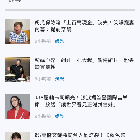
娛樂
胡瓜保險箱「上百萬現金」消失！笑曝寵妻
內幕：提前穿幫
8小時前
娛樂
粉絲心碎！網紅「肥大叔」驚傳離世 粉專
證實噩耗
9小時前
娛樂
JJA壓軸卡司曝光！孫淑媚首登國際音樂
節 放話「讓世界看見正港辣台妹」
9小時前
娛樂
影/高橋文哉將訪台人氣炸裂！《藍色監