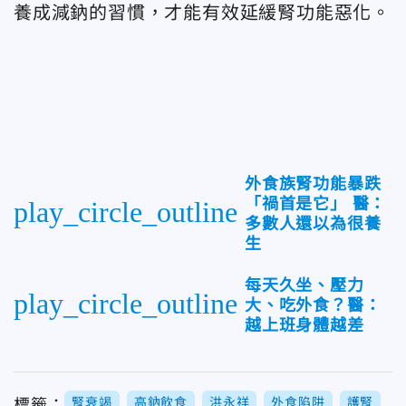
養成減鈉的習慣，才能有效延緩腎功能惡化。
外食族腎功能暴跌
「禍首是它」 醫：
play_circle_outline
多數人還以為很養
生
每天久坐、壓力
play_circle_outline
大、吃外食？醫：
越上班身體越差
腎衰竭
高鈉飲食
洪永祥
外食陷阱
護腎
標籤：