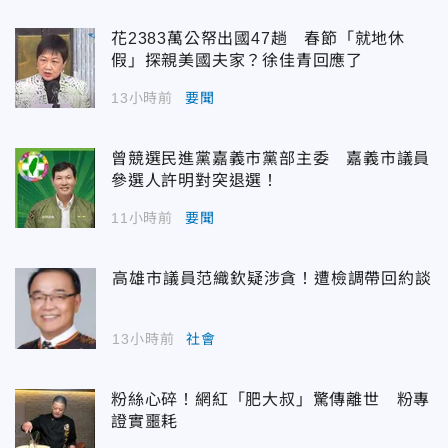
花2383萬公帑出國47趟 春節「就地休
假」探親美國夫家？徐佳青回應了
13小時前
要聞
曾競選民進黨嘉義市黨部主委 嘉義市議員
參選人許明對突退選！
11小時前
要聞
高雄市議員范織欽疑涉貪！遭檢調帶回約談
13小時前
社會
粉絲心碎！網紅「肥大叔」驚傳離世 粉專
證實噩耗