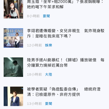
周玉蔻「坐牢+賠2000萬」？張淑娟親曝：
她約喝下午茶求和解
8小時前
要聞
李翊君遭傳婚變、女兒非親生 氣炸現身駁
斥：是睡在我床底下嗎？
12小時前
娛樂
陸男手搓AI劇暴紅！《歸墟》播放破億 每
分鐘算力燒掉近萬台幣
18小時前
大陸
被學者質疑「偽造監委自傳」 總統府澄
清：已檢還原件、非府方提供
13小時前
要聞