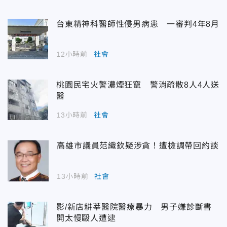
台東精神科醫師性侵男病患 一審判4年8月
12小時前
社會
桃園民宅火警濃煙狂竄 警消疏散8人4人送
醫
13小時前
社會
高雄市議員范織欽疑涉貪！遭檢調帶回約談
13小時前
社會
影/新店耕莘醫院醫療暴力 男子嫌診斷書
開太慢毆人遭逮