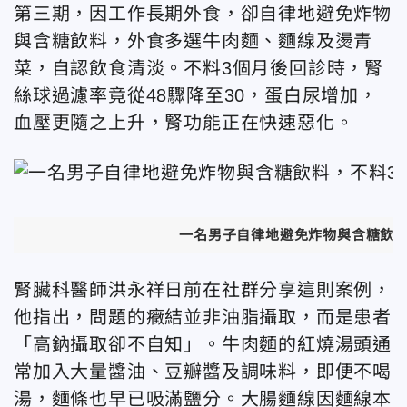
第三期，因工作長期外食，卻自律地避免炸物
與含糖飲料，外食多選牛肉麵、麵線及燙青
菜，自認飲食清淡。不料3個月後回診時，腎
絲球過濾率竟從48驟降至30，蛋白尿增加，
血壓更隨之上升，腎功能正在快速惡化。
一名男子自律地避免炸物與含糖飲料
腎臟科醫師洪永祥日前在社群分享這則案例，
他
指出，問題的癥結並非油脂攝取，而是患者
「高鈉攝取卻不自知」。牛肉麵的紅燒湯頭通
常加入大量醬油、豆瓣醬及調味料，即便不喝
湯，麵條也早已吸滿鹽分。大腸麵線因麵線本