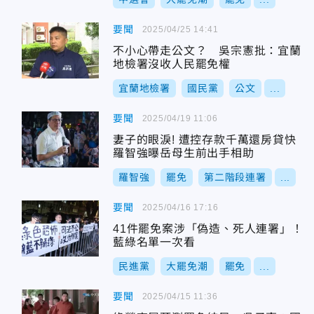
要聞
2025/04/25 14:41
不小心帶走公文？ 吳宗憲批：宜蘭
地檢署沒收人民罷免權
宜蘭地檢署
國民黨
公文
...
要聞
2025/04/19 11:06
妻子的眼淚! 遭控存款千萬還房貸快
羅智強曝岳母生前出手相助
羅智強
罷免
第二階段連署
...
要聞
2025/04/16 17:16
41件罷免案涉「偽造、死人連署」！
藍綠名單一次看
民進黨
大罷免潮
罷免
...
要聞
2025/04/15 11:36