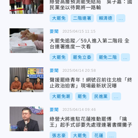
綠營高層預測罷免結局 吳子嘉：國
民黨坐以待斃將一路輸
大罷免
二階連署
賴清德
...
要聞
2025/04/15 11:15
大罷免追蹤／59人進入第二階段 全
台連署進度一次看
大罷免
罷免立委
罷免二階
...
要聞
2025/04/14 20:58
聲援罷綠青年！網號召前往北檢「終
止政治迫害」現場最新狀況曝
大罷免潮
罷免
民進黨
...
要聞
2025/04/14 09:46
綠營大將進駐花蓮推動罷傅 「擒
王」起手式卻要先處理連署書爛攤子
張志豪
大罷免
花蓮
...