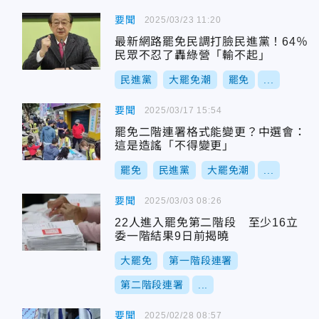
要聞
2025/03/23 11:20
最新網路罷免民調打臉民進黨！64％
民眾不忍了轟綠營「輸不起」
民進黨
大罷免潮
罷免
...
要聞
2025/03/17 15:54
罷免二階連署格式能變更？中選會：
這是造謠「不得變更」
罷免
民進黨
大罷免潮
...
要聞
2025/03/03 08:26
22人進入罷免第二階段 至少16立
委一階結果9日前揭曉
大罷免
第一階段連署
第二階段連署
...
要聞
2025/02/28 08:57