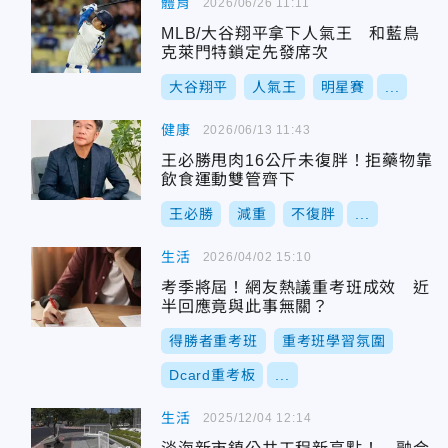
體育
2026/06/26 11:11
MLB/大谷翔平拿下人氣王 和藍鳥
克萊門特鎖定先發席次
大谷翔平
人氣王
明星賽
...
健康
2026/06/13 11:43
王必勝甩肉16公斤未復胖！拒藥物靠
飲食運動雙管齊下
王必勝
減重
不復胖
...
生活
2026/04/02 15:10
考季將屆！網友熱議重考班成效 近
半回應竟與此事無關？
得勝者重考班
重考班學習氛圍
Dcard重考板
...
生活
2025/12/04 12:14