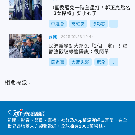
19藍委罷免一階全壘打！郭正亮點名
「3女悍將」要小心了
中選會
高虹安
徐巧芯
...
要聞
2025/02/23 10:44
民進黨發動大罷免「2個一定」！羅
智強戳破綠營陽謀：很簡單
民進黨
大罷免潮
罷免
...
相關標籤：
新聞、影音、節目、直播、社群及App都深獲網友喜愛，在全
世界各地華人亦頗受歡迎，全球擁有2000萬粉絲。