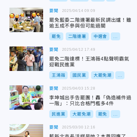
要聞
2025/04/14 09:09
罷免藍委二階連署最新民調出爐！雖
逾五成不參與但可能過關
罷免
二階連署
中選會
...
要聞
2025/04/12 17:49
罷免二階達標！王鴻薇4點聲明霸氣
迎戰民進黨
王鴻薇
國民黨
大罷免潮
...
要聞
2025/04/03 15:28
李坤城出手告罷團！轟「偽造補件過
一階」：只比合格門檻多4件
民進黨
大罷免潮
罷免
...
要聞
2025/03/30 12:16
藍新北市長活棋是她？本尊回應了…