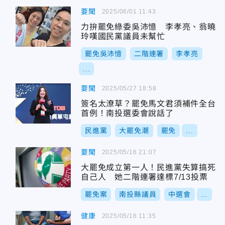
要聞
2025/06/01 11:43
力拚罷免綠委吳沛憶 李孝亮、翁曉
玲嘆國民黨議員未幫忙
罷免吳沛憶
二階連署
李孝亮
...
要聞
2025/05/27 18:58
簽名太潦草？罷免馬文君須補件全台
首例！南投選委會說話了
民進黨
大罷免潮
罷免
...
要聞
2025/05/16 21:07
大罷免成立第一人！民進黨失算搞死
自己人 她二階連署達標7/13投票
罷免案
南投縣議員
中選會
...
健康
2025/05/16 11:35