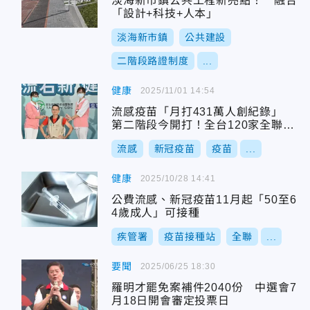
淡海新市鎮公共工程新亮點！ 融合
「設計+科技+人本」
淡海新市鎮
公共建設
二階段路證制度
...
健康
2025/11/01 14:54
流感疫苗「月打431萬人創紀錄」
第二階段今開打！全台120家全聯也
可接種
流感
新冠疫苗
疫苗
...
健康
2025/10/28 14:41
公費流感、新冠疫苗11月起「50至6
4歲成人」可接種
疾管署
疫苗接種站
全聯
...
要聞
2025/06/25 18:30
羅明才罷免案補件2040份 中選會7
月18日開會審定投票日