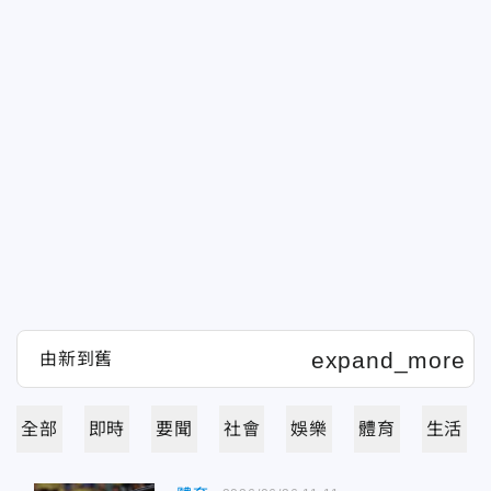
全部
即時
要聞
社會
娛樂
體育
生活