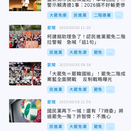
警示賴清德1事：2026搞不好輸更慘
大罷免潮
民進黨
二階連署
...
要聞
2025/03/30 11:30
柯建銘助理急了！認民進黨罷免二階
拉警報 急喊「這1句」
民進黨
大罷免潮
罷免
...
要聞
2025/03/30 09:58
「大罷免＝罷韓國瑜」！罷免二階成
案藍全面開戰 反制戰略曝光
民進黨
大罷免潮
罷免
...
要聞
2025/03/29 11:59
國民黨再下一城！還有「7綠委」將
過罷免一階？許智傑：不擔心
民進黨
大罷免潮
罷免
...