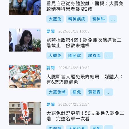
看見自己從身體脫離！醫揭：大罷免
致精神科患者暴增2成
大罷免
精神疾病
精神科
...
要聞
2025/05/13 16:03
罷藍挫敗第4案！罷免謝衣鳳連署二
階截止 份數未達標
大罷免
國民黨
謝衣鳳
...
要聞
2025/04/28 10:32
大膽斷言大罷免最終結局！媒體人：
有6席恐遭罷免
大罷免潮
罷免
黃建賓
...
要聞
2025/04/25 22:54
大罷免戰況更新！50立委進入罷免二
階 完整名單一次看
中選會
大罷免潮
罷免
...