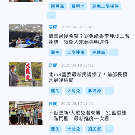
國民黨
羅明才
罷免二階補件
...
要聞
2025/06/22 22:45
藍營最後希望？罷免綠委李坤城二階
達標 領銜人宋建樑明送件
罷免
二階連署
民進黨
...
要聞
2025/06/19 10:32
北市4藍委最新民調慘了！前部長預
言最後結局
罷免
大罷免
李鴻源
...
要聞
2025/06/17 11:15
不斷更新/大罷免潮來襲！31藍委達
二階門檻 最新進度一次看
罷免
大罷免
國民黨
...