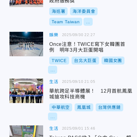
政府服務獎
海巡署
海洋委員會
Team Taiwan
...
娛樂
2025/09/30 22:27
Once注意！TWICE寫下女韓團首
例 明年3月大巨蛋開唱
TWICE
台北大巨蛋
韓國女團
...
生活
2025/09/10 21:05
華航跨足半導體展！ 12月首航鳳凰
城搶攻科技商機
中華航空
鳳凰城
台灣供應鏈
...
生活
2025/09/01 15:46