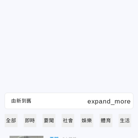
全部
即時
要聞
社會
娛樂
體育
生活