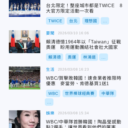
台北限定！整座城市都是TWICE 8
大官方限定活動一次看
TWICE
台北
理想國
...
要聞
2026/03/10 16:06
賴清德憶1964年以「Taiwan」征戰
奧運 盼用運動團結社會壯大國家
賴清德
奧運
林鴻道
...
生活
2026/03/08 16:23
WBC/賀擊敗韓國！速食業者推限時
優惠 麥當勞、肯德基買1送1
WBC
世界棒球經典賽
中華隊
...
娛樂
2026/03/08 15:34
WBC/中華隊首勝韓國！陶晶瑩感動
點2選手：讓世界看到他們的厲害