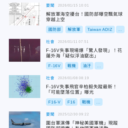
要聞
2026/01/15 10:01
解放軍海空擾台！國防部曝空飄氣球
穿越上空
國防部
解放軍
Taiwan ADIZ
...
社會
2026/01/11 07:51
F-16V失事現場爆「驚人發現」！花
蓮外海「疑似浮油竄出」
F-16V
戰機
油汙
...
社會
2026/01/08 08:19
F-16V失事飛官辛柏毅失蹤最新！
「可能墜落位置」曝光
F16-V
F16
戰機
...
要聞
2025/12/30 09:22
圍台軍演傳「神秘美國軍機」現蹤