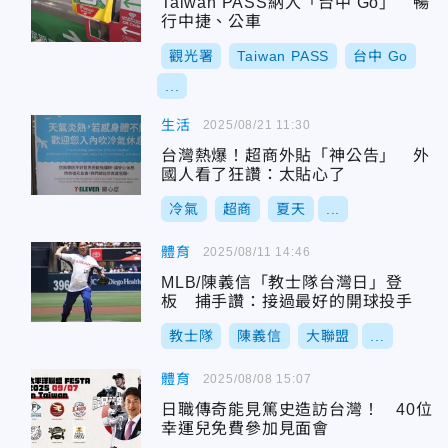
Taiwan PASS納入「台中 Go」 暢
行中捷、公車
觀光署
Taiwan PASS
台中 Go
...
生活
2025/08/21 11:30
台灣熱爆！超商外貼「神公告」 外
國人看了狂讚：太貼心了
冷氣
超商
夏天
...
體育
2025/08/11 14:46
MLB/陳義信「教士隊台灣日」登
板 捕手讚：接過最好的開球投手
教士隊
陳義信
大聯盟
...
體育
2025/08/08 15:07
日職傳奇能見篤史造訪台灣！ 40位
幸運兒免費參加見面會