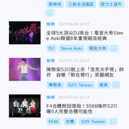
阪神虎
三創生活園區
歐力士猛牛
...
娛樂
2025/08/06 16:07
全球5大頂尖DJ來台！電音大帝Stev
e Aoki睽違8年重現砸派經典
DJ
Steve Aoki
電音大帝
...
娛樂
2025/07/14 16:31
陳勢安S2O脫上衣「浩克大手臂」帥
炸 自嘲「勢在臂行」笑翻網友
陳勢安
S2O Taiwan
健身
...
娛樂
2025/07/14 16:24
F4合體掀回憶殺！5566嗨炸S2O
曝5人完整合體可能性
5566
合體
S2O Taiwan
...