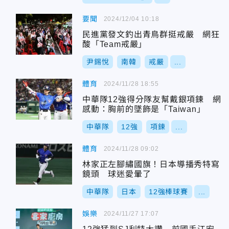
要聞
2024/12/04 10:18
民進黨發文釣出青鳥群挺戒嚴 網狂
酸「Team戒嚴」
尹錫悅
南韓
戒嚴
...
體育
2024/11/28 18:55
中華隊12強得分隊友幫戴銀項鍊 網
感動：胸前的墜飾是「Taiwan」
中華隊
12強
項鍊
...
體育
2024/11/28 09:02
林家正左腳繡國旗！日本導播秀特寫
鏡頭 球迷愛暈了
中華隊
日本
12強棒球賽
...
娛樂
2024/11/27 17:07