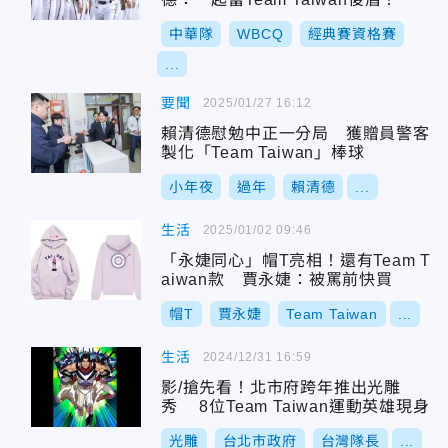
中華隊
WBCQ
經典賽資格賽
...
要聞
2025/01/27 16:12
賴清德慰勉中正一分局 獲贈員警客
製化「Team Taiwan」棒球
小年夜
過年
賴清德
...
生活
2025/01/02 09:46
「永婕同心」帽T亮相！還有Team T
aiwan款 賈永婕：被罵前快買
帽T
賈永婕
Team Taiwan
...
生活
2024/12/31 16:59
影/搶先看！北市府跨年推出光雕
秀 8位Team Taiwan運動英雄現身
光雕
台北市政府
台灣隊長
...