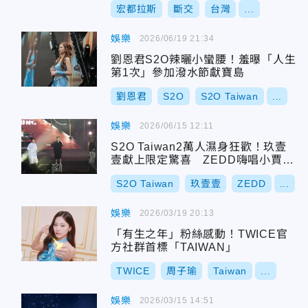
宏都拉斯
斷交
台灣
...
娛樂
2026/06/19 21:34
劉恩君S2O辣曬小蠻腰！羞曝「人生
第1次」參加潑水節獻寶島
劉恩君
S2O
S2O Taiwan
...
娛樂
2026/06/15 12:11
S2O Taiwan2萬人濕身狂歡！玖壹
壹獻上限定驚喜 ZEDD嗨唱小賈金
曲
S2O Taiwan
玖壹壹
ZEDD
...
娛樂
2026/03/19 20:13
「有生之年」粉絲感動！TWICE官
方社群首標「TAIWAN」
TWICE
周子瑜
Taiwan
...
娛樂
2026/03/15 14:51