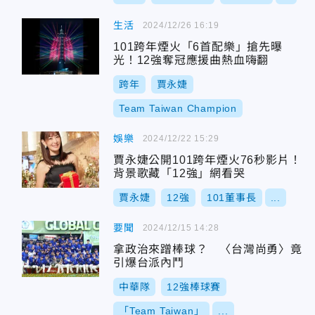
生活
2024/12/26 16:19
101跨年煙火「6首配樂」搶先曝
光！12強奪冠應援曲熱血嗨翻
跨年
賈永婕
Team Taiwan Champion
娛樂
2024/12/22 15:29
賈永婕公開101跨年煙火76秒影片！
背景歌藏「12強」網看哭
賈永婕
12強
101董事長
...
要聞
2024/12/15 14:28
拿政治來蹭棒球？ 〈台灣尚勇〉竟
引爆台派內鬥
中華隊
12強棒球賽
「Team Taiwan」
...