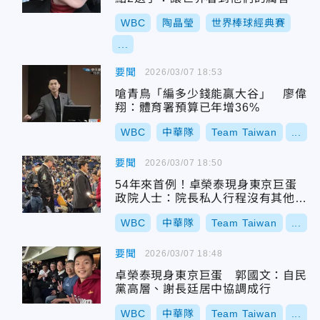
WBC
陶晶瑩
世界棒球經典賽
...
要聞
2026/03/07 18:53
嗆青鳥「編多少錢能贏大谷」 廖偉
翔：體育署預算已年增36%
WBC
中華隊
Team Taiwan
...
要聞
2026/03/07 18:50
54年來首例！卓榮泰現身東京巨蛋
政院人士：院長私人行程沒有其他評
論
WBC
中華隊
Team Taiwan
...
要聞
2026/03/07 18:48
卓榮泰現身東京巨蛋 郭國文：自民
黨高層、謝長廷居中協調成行
WBC
中華隊
Team Taiwan
...