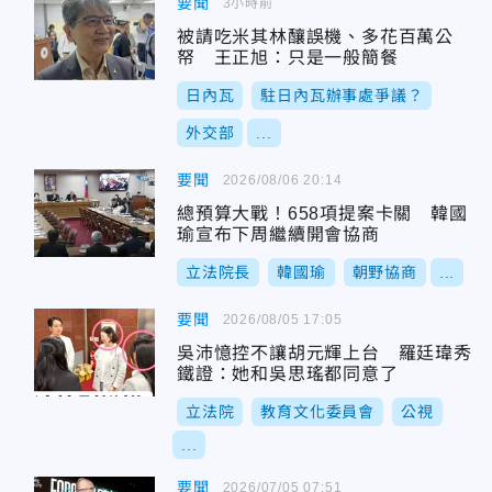
要聞
3小時前
被請吃米其林釀誤機、多花百萬公
帑 王正旭：只是一般簡餐
日內瓦
駐日內瓦辦事處爭議？
外交部
...
要聞
2026/08/06 20:14
總預算大戰！658項提案卡關 韓國
瑜宣布下周繼續開會協商
立法院長
韓國瑜
朝野協商
...
要聞
2026/08/05 17:05
吳沛憶控不讓胡元輝上台 羅廷瑋秀
鐵證：她和吳思瑤都同意了
立法院
教育文化委員會
公視
...
要聞
2026/07/05 07:51