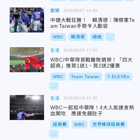
要聞
2026/03/07 14:48
中捷大戰狂勝！ 賴清德：陳傑憲Te
am Taiwan手勢令人動容
WBC
賴清德
總統
...
生活
2026/03/05 17:05
WBC/中華隊首戰雖敗猶榮！「四大
超商」推買1送1、買2送2優惠
WBC
Team Taiwan
7-ELEVEn
...
生活
2026/02/28 15:35
WBC一起挺中華隊！4大人氣速食熱
血開吃 應援免餓肚子
經典賽
WBC
世界棒球經典賽
...