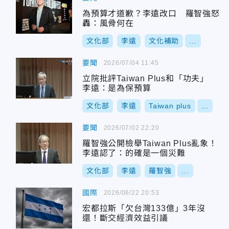
為預算才道歉？李遠改口 羅智強怒
轟：風骨何在
文化部
李遠
文化補助
...
要聞
2026/07/04 11:45
立院批評Taiwan Plus和「功夫」
李遠：是為保預算
文化部
李遠
Taiwan plus
...
要聞
2026/07/02 22:20
羅智強公開檢舉Taiwan Plus亂象！
李遠認了：的確是一個災難
文化部
李遠
羅智強
...
國際
2026/06/22 20:53
宏都拉斯「欠台灣133億」3年沒
還！斷交經濟效益引議