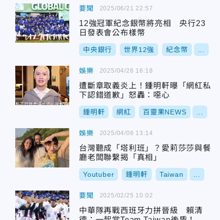
要聞
2025/06/21 22:57
12強冠軍紀念銀幣將亮相 央行23
日發表會公布樣幣
中央銀行
世界12強
紀念幣
...
娛樂
2025/04/26 16:18
遭斷章取義炎上！鍾明軒曝「網紅私
下認錯道歉」怒轟：噁心
鍾明軒
網紅
百靈果NEWS
...
娛樂
2025/04/06 13:14
台灣聽成「塔利班」？愛莉莎莎與餐
廳老闆聯繫揭「真相」
Youtuber
鍾明軒
Taiwan
...
要聞
2025/02/25 10:02
中華隊再戰西班牙力拼晉級 賴清
德：一起當Team Taiwan後盾！