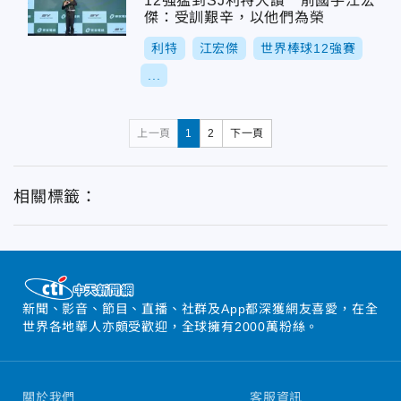
12強猛到SJ利特大讚 前國手江宏
傑：受訓艱辛，以他們為榮
利特
江宏傑
世界棒球12強賽
...
上一頁
1
2
下一頁
相關標籤：
新聞、影音、節目、直播、社群及App都深獲網友喜愛，在全
世界各地華人亦頗受歡迎，全球擁有2000萬粉絲。
關於我們
客服資訊