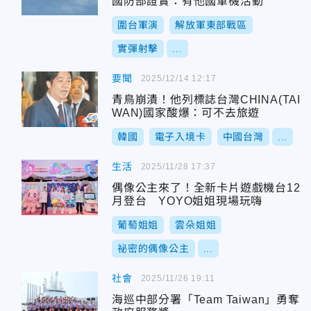
國防部證實：有他國軍機活動
圍台軍演
解放軍東部戰區
實彈射擊
...
要聞
2025/12/14 12:17
青鳥崩潰！他列標誌台灣CHINA(TAI
WAN)國家酸爆：可不去旅遊
韓國
電子入境卡
中國台灣
...
生活
2025/11/28 17:37
偶像公主來了！全新卡片遊戲機台12
月登台 YOYO姐姐現場玩嗨
葡萄姐姐
雲朵姐姐
祕密的偶像公主
...
社會
2025/11/26 19:11
海巡中部分署「Team Taiwan」勇奪