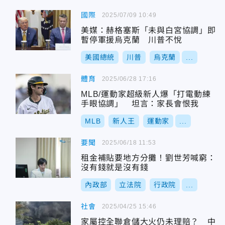
國際
2025/07/09 10:49
美媒：赫格塞斯「未與白宮協調」即
暫停軍援烏克蘭 川普不悅
美國總統
川普
烏克蘭
...
體育
2025/06/28 17:16
MLB/運動家超級新人爆「打電動練
手眼協調」 坦言：家長會恨我
MLB
新人王
運動家
...
要聞
2025/06/18 11:53
租金補貼要地方分攤！劉世芳喊窮：
沒有錢就是沒有錢
內政部
立法院
行政院
...
社會
2025/04/25 15:46
家屬控全聯倉儲大火仍未理賠？ 中