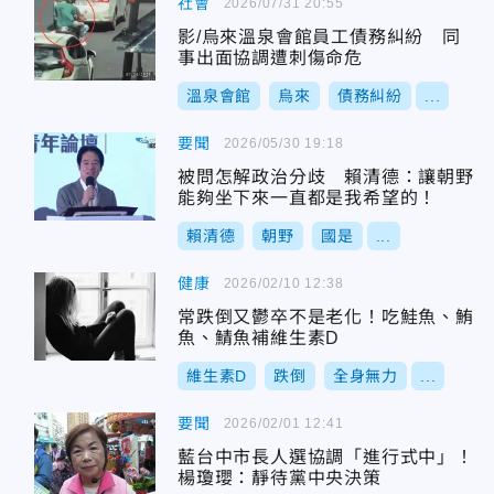
社會
2026/07/31 20:55
影/烏來溫泉會館員工債務糾紛 同
事出面協調遭刺傷命危
溫泉會館
烏來
債務糾紛
...
要聞
2026/05/30 19:18
被問怎解政治分歧 賴清德：讓朝野
能夠坐下來一直都是我希望的！
賴清德
朝野
國是
...
健康
2026/02/10 12:38
常跌倒又鬱卒不是老化！吃鮭魚、鮪
魚、鯖魚補維生素D
維生素D
跌倒
全身無力
...
要聞
2026/02/01 12:41
藍台中市長人選協調「進行式中」！
楊瓊瓔：靜待黨中央決策