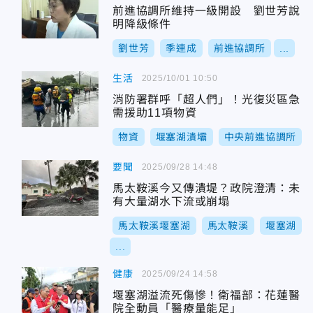
前進協調所維持一級開設 劉世芳說
明降級條件
劉世芳
季連成
前進協調所
...
生活
2025/10/01 10:50
消防署群呼「超人們」！光復災區急
需援助11項物資
物資
堰塞湖潰壩
中央前進協調所
要聞
2025/09/28 14:48
馬太鞍溪今又傳潰堤？政院澄清：未
有大量湖水下流或崩塌
馬太鞍溪堰塞湖
馬太鞍溪
堰塞湖
...
健康
2025/09/24 14:58
堰塞湖溢流死傷慘！衛福部：花蓮醫
院全動員「醫療量能足」