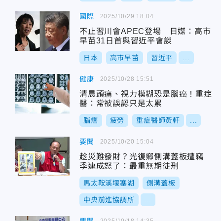
國際
2025/10/29 18:04
不止習川會APEC登場 日媒：高市
早苗31日首與習近平會談
日本
高市早苗
習近平
...
健康
2025/10/28 15:51
清晨頭痛、視力模糊恐是腦癌！重症
醫：常被誤認只是太累
腦癌
疲勞
重症醫師黃軒
...
要聞
2025/10/20 15:04
趁災難發財？光復鄉側溝蓋板遭竊
季連成怒了：最重無期徒刑
馬太鞍溪堰塞湖
側溝蓋板
中央前進協調所
...
2025/10/18 14:35