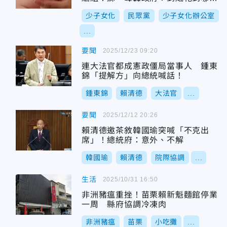
去了？
少子女化
民眾黨
少子女化辦公室
...
要聞
2025/12/23 09:20
連大法官都成憲政僵局當事人 鍾東
錦「提解方」向總統喊話！
鍾東錦
賴清德
大法官
...
要聞
2025/12/12 20:26
賴清德邀茶敘韓國瑜突喊「不克出
席」！總統府：意外、不解
韓國瑜
賴清德
院際協調
...
生活
2025/10/31 16:50
非洲豬瘟重挫！苗栗賴新魁麵館停業
一周 縣府協調冷凍肉
非洲豬瘟
苗栗
小吃攤
...