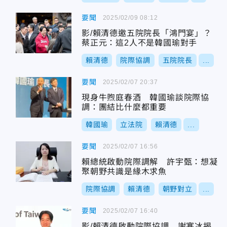
要聞
2025/02/09 08:12
影/賴清德邀五院院長「鴻門宴」？
蔡正元：這2人不是韓國瑜對手
賴清德
院際協調
五院院長
...
要聞
2025/02/07 20:37
現身牛煦庭春酒 韓國瑜談院際協
調：團結比什麼都重要
韓國瑜
立法院
賴清德
...
要聞
2025/02/07 16:56
賴總統啟動院際調解 許宇甄：想凝
聚朝野共識是緣木求魚
院際協調
賴清德
朝野對立
...
要聞
2025/02/07 16:40
影/賴清德啟動院際協調 謝寒冰揭