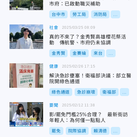
市府：已啟動職災補助
台中市
勞工局
消防局
...
社會
2025/03/25 08:09
真的不來了？金秀賢高雄櫻花祭活
動 傳航警、市府仍未協調
金秀賢
金賽綸
來台
...
健康
2025/02/26 17:15
解決急診壅塞！衛福部決議：部立醫
院開綠色通道
綠色通道
急診崩壞
衛福部
...
要聞
2025/02/12 11:38
影/罷免門檻25%合理？ 最新街訪
年輕人：為何僅一點點人
罷免
院際協調
賴清德
...