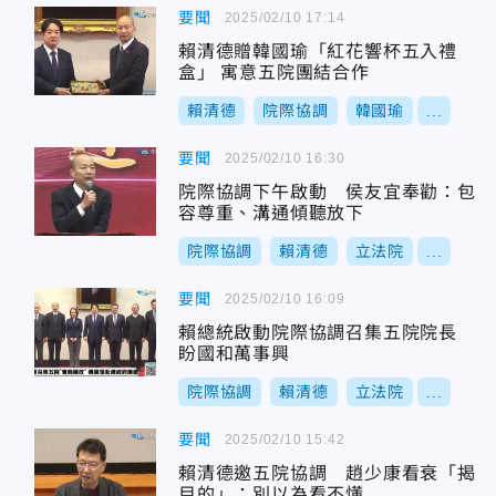
要聞
2025/02/10 17:14
賴清德贈韓國瑜「紅花響杯五入禮
盒」 寓意五院團結合作
賴清德
院際協調
韓國瑜
...
要聞
2025/02/10 16:30
院際協調下午啟動 侯友宜奉勸：包
容尊重、溝通傾聽放下
院際協調
賴清德
立法院
...
要聞
2025/02/10 16:09
賴總統啟動院際協調召集五院院長
盼國和萬事興
院際協調
賴清德
立法院
...
要聞
2025/02/10 15:42
賴清德邀五院協調 趙少康看衰「揭
目的」：別以為看不懂