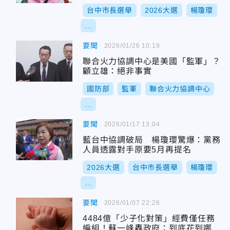
台中市長選舉
2026大選
楊瓊瓔
...
要聞
2026/01/26 10:19
聯合火力協調中心是美國「監軍」？
顧立雄：絕非事實
國防部
監軍
聯合火力協調中心
...
要聞
2026/01/17 13:04
藍台中協調破局 楊瓊瓔驚爆：黨務
人員透露對手原要5月再提名
2026大選
台中市長選舉
楊瓊瓔
...
要聞
2026/01/07 22:26
4484億「少子化對策」經費僅任務
編組！蘇一峰轟政府：到底花到哪裡