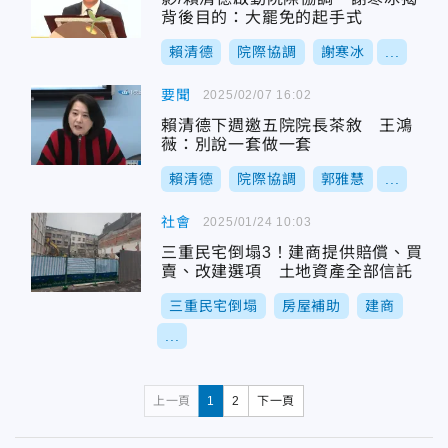
背後目的：大罷免的起手式
賴清德
院際協調
謝寒冰
...
要聞
2025/02/07 16:02
賴清德下週邀五院院長茶敘 王鴻
薇：別說一套做一套
賴清德
院際協調
郭雅慧
...
社會
2025/01/24 10:03
三重民宅倒塌3！建商提供賠償、買
賣、改建選項 土地資產全部信託
三重民宅倒塌
房屋補助
建商
...
上一頁
1
2
下一頁