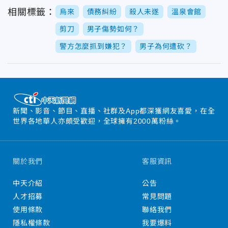
相關標籤：
烏來
債務糾紛
殺人未遂
溫泉會館
剪刀
男子傷勢如何？
警方怎麼抓到嫌犯？
男子為何遭砍？
新聞、影音、節目、直播、社群及App都深獲網友喜愛，在全
世界各地華人亦頗受歡迎，全球擁有2000萬粉絲。
關於我們
客服資訊
中天介紹
公告
人才招募
常見問題
使用條款
聯絡我們
隱私權條款
我要爆料