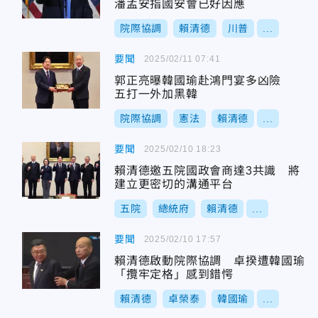
潘孟安指國安會已好因應
院際協調
賴清德
川普
...
要聞
2025/02/11 07:41
郭正亮曝韓國瑜赴鴻門宴多凶險
五打一外加黑韓
院際協調
憲法
賴清德
...
要聞
2025/02/10 18:23
賴清德邀五院國政會商達3共識 將
建立更密切的溝通平台
五院
總統府
賴清德
...
要聞
2025/02/10 17:57
賴清德啟動院際協調 卓揆遭韓國瑜
「攬牢定格」感到錯愕
賴清德
卓榮泰
韓國瑜
...