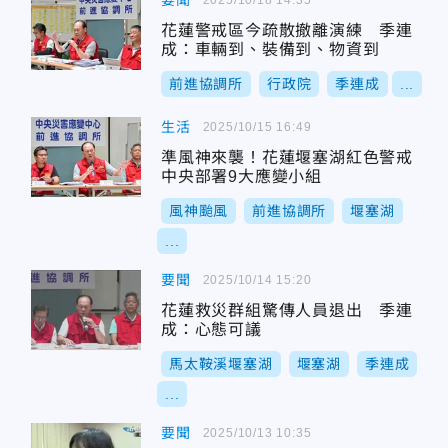
要聞
花蓮警戒區今疏散撤離演練 季連
成：車輛到、裝備到、物資到
前進協調所
行政院
季連成
...
生活
2025/10/15 16:49
準風神來襲！花蓮堰塞湖紅色警戒
中央部署9大應變小組
風神颱風
前進協調所
堰塞湖
...
要聞
2025/10/14 15:20
花蓮救災群組驚傳人員退出 季連
成：心態可議
馬太鞍溪堰塞湖
堰塞湖
季連成
...
要聞
2025/10/13 10:35