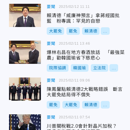
要聞
2025/02/12 11:11
賴清德「威廉神預言」拿蔣經國批
藍 粉專諷：罕見的自戀
大罷免
罷免
賴清德
...
要聞
2025/02/11 13:46
爆林右昌在地方春酒放話 「最強菜
農」勸韓國瑜省下慈悲心
院際協調
韓國瑜
立法院
...
要聞
2025/02/11 09:06
陳鳳馨點賴清德2大戰略錯誤 斷言
大罷免結局得不償失
罷免
大罷免
賴清德
...
要聞
2025/02/11 07:54
川普關稅戰2.0會針對晶片加稅？