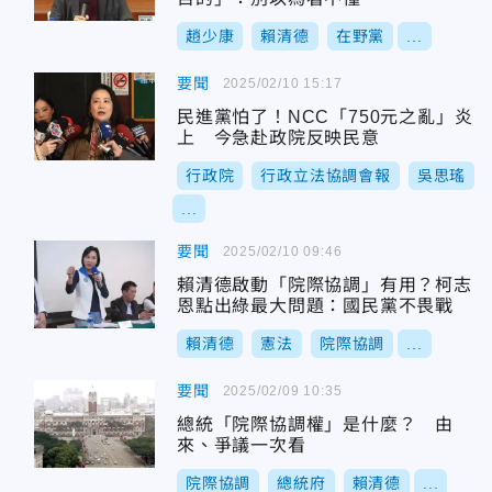
趙少康
賴清德
在野黨
...
要聞
2025/02/10 15:17
民進黨怕了！NCC「750元之亂」炎
上 今急赴政院反映民意
行政院
行政立法協調會報
吳思瑤
...
要聞
2025/02/10 09:46
賴清德啟動「院際協調」有用？柯志
恩點出綠最大問題：國民黨不畏戰
賴清德
憲法
院際協調
...
要聞
2025/02/09 10:35
總統「院際協調權」是什麼？ 由
來、爭議一次看
院際協調
總統府
賴清德
...