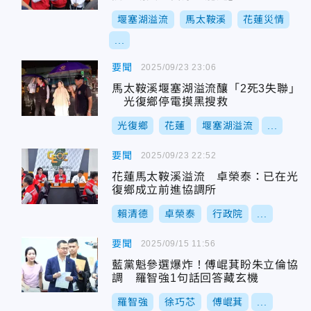
堰塞湖溢流
馬太鞍溪
花蓮災情
...
要聞
2025/09/23 23:06
馬太鞍溪堰塞湖溢流釀「2死3失聯」
光復鄉停電摸黑搜救
光復鄉
花蓮
堰塞湖溢流
...
要聞
2025/09/23 22:52
花蓮馬太鞍溪溢流 卓榮泰：已在光
復鄉成立前進協調所
賴清德
卓榮泰
行政院
...
要聞
2025/09/15 11:56
藍黨魁參選爆炸！傅崐萁盼朱立倫協
調 羅智強1句話回答藏玄機
羅智強
徐巧芯
傅崐萁
...