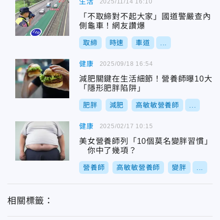
生活
2025/11/14 16:10
「不取締對不起大家」國道警嚴查內
側龜車！網友讚爆
取締
時速
車道
...
健康
2025/09/18 16:54
減肥關鍵在生活細節！營養師曝10大
「隱形肥胖陷阱」
肥胖
減肥
高敏敏營養師
...
健康
2025/02/17 10:15
美女營養師列「10個莫名變胖習慣」
你中了幾項？
營養師
高敏敏營養師
變胖
...
相關標籤：