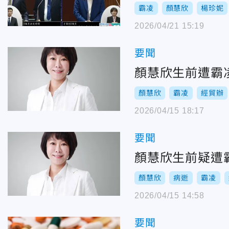
霸凌
顏慧欣
楊珍妮
2026/04/21 15:19
要聞
顏慧欣生前遭霸
顏慧欣
霸凌
經貿辦
2026/04/15 18:17
要聞
顏慧欣生前疑遭
顏慧欣
病逝
霸凌
2026/04/15 14:58
要聞