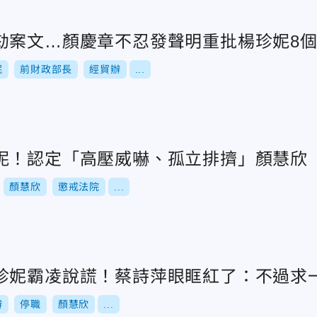
劾案文…顏慶章不忍發聲明重批楊珍妮8
妮
前財政部長
經貿辦
...
妮！認定「高壓威嚇、孤立排擠」顏慧欣
顏慧欣
懲戒法院
...
珍妮霸凌說謊！蔡詩萍眼眶紅了：不過求
辦
停職
顏慧欣
...