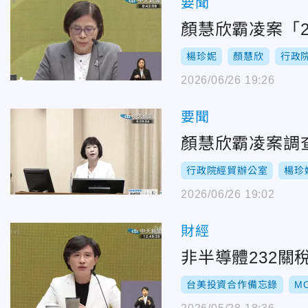
要聞
顏慧欣霸凌案「
楊珍妮
顏慧欣
行政
2026/06/26 19:26
要聞
顏慧欣霸凌案調
行政院經貿辦公室
楊珍
2026/06/26 19:02
財經
非半導體232
台美投資合作備忘錄
M