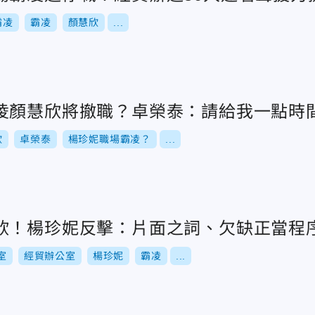
霸凌
霸凌
顏慧欣
...
凌顏慧欣將撤職？卓榮泰：請給我一點時
欣
卓榮泰
楊珍妮職場霸凌？
...
欣！楊珍妮反擊：片面之詞、欠缺正當程
室
經貿辦公室
楊珍妮
霸凌
...