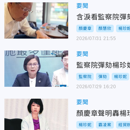
要聞
含淚看監察院彈
顏慶章
顏慧欣
楊珍
2026/07/31 21:55
要聞
監察院彈劾楊珍
監察院
彈劾
楊珍妮
2026/07/29 16:20
要聞
顏慶章聲明轟楊
楊珍妮
霸凌案
經貿