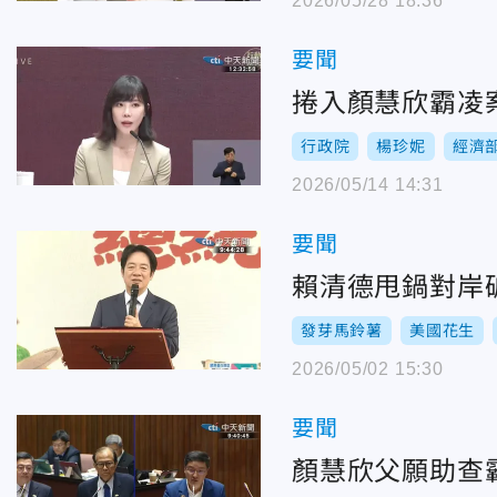
2026/05/28 18:36
要聞
捲入顏慧欣霸凌
行政院
楊珍妮
經濟
2026/05/14 14:31
要聞
賴清德甩鍋對岸
發芽馬鈴薯
美國花生
2026/05/02 15:30
要聞
顏慧欣父願助查