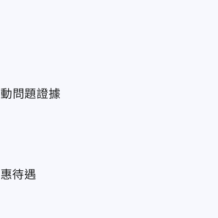
清
勞動問題證據
優惠待遇