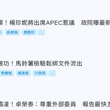
案！楊珍妮將出席APEC惹議 政院曝最
部
經貿辦
顏慧欣
...
破功！馬鈴薯檢驗鬆綁文件流出
零關稅
賴清德
行政院
...
霸凌！卓榮泰：尊重外部委員 報告最快