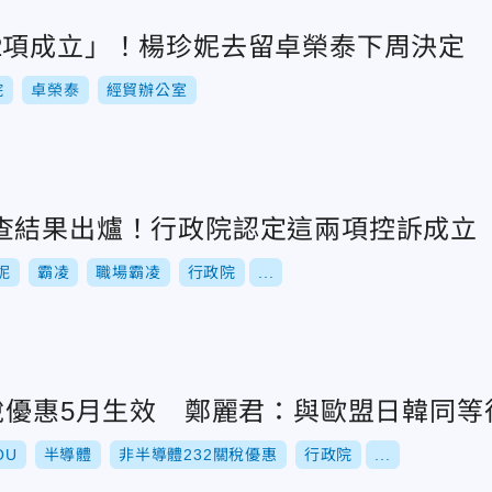
2項成立」！楊珍妮去留卓榮泰下周決定
院
卓榮泰
經貿辦公室
查結果出爐！行政院認定這兩項控訴成立
妮
霸凌
職場霸凌
行政院
...
關稅優惠5月生效 鄭麗君：與歐盟日韓同等
OU
半導體
非半導體232關稅優惠
行政院
...