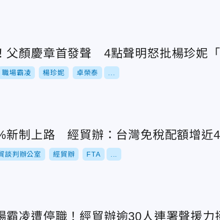
！父顏慶章首發聲 4點聲明怒批楊珍妮
職場霸凌
楊珍妮
卓榮泰
...
0%新制上路 經貿辦：台灣免稅配額增近
貿談判辦公室
經貿辦
FTA
...
場霸凌遭停職！經貿辦逾30人連署聲援力