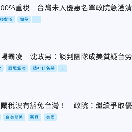
100%重稅 台灣未入優惠名單政院急澄
經貿辦
關稅
...
職場霸凌 沈政男：談判團隊成美質疑台
欣
職場霸凌
精神科名醫
...
0%關稅沒有豁免台灣！ 政院：繼續爭取
台美關係
藥品
美國