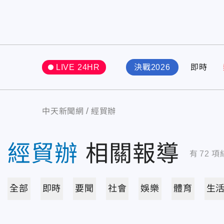
LIVE 24HR
決戰2026
即時
中天新聞網
經貿辦
經貿辦
相關報導
有
72
項
全部
即時
要聞
社會
娛樂
體育
生