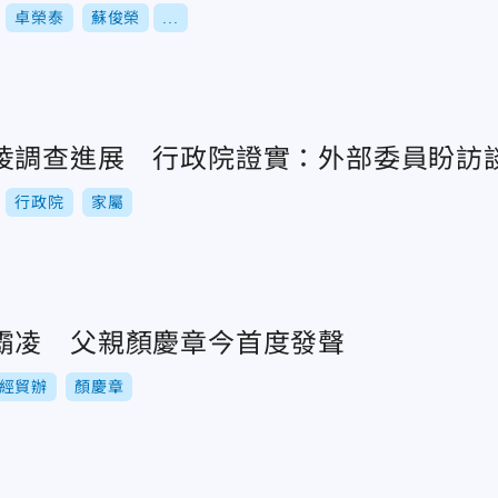
卓榮泰
蘇俊榮
...
凌調查進展 行政院證實：外部委員盼訪
行政院
家屬
霸凌 父親顏慶章今首度發聲
經貿辦
顏慶章