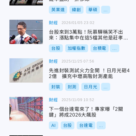
英業達
緯創
華碩
...
財經
2026/01/05 23:02
台股來到3萬點！阮慕驊稱笑不出
來：漲點集中在這5檔其他是莊孝
維？
台股
加權指數
台積電
...
財經
2025/11/25 07:56
先進封裝測試火力全開 ！日月光砸4
2億 擴充中壢高階封測產能
封裝
封測
日月光
...
財經
2025/11/09 10:52
下一個台達電來了！專家曝「2關
鍵」將成2026大飆股
AI
台股
台達電
...