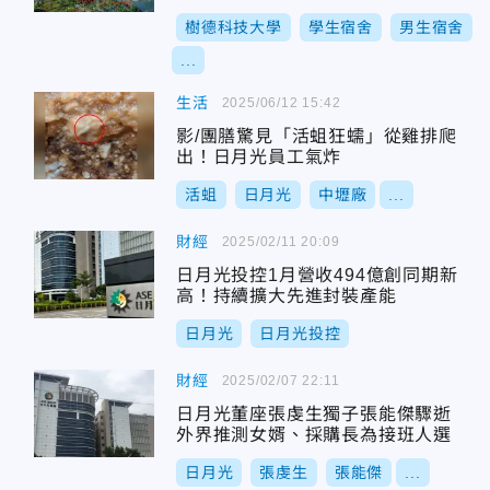
樹德科技大學
學生宿舍
男生宿舍
...
生活
2025/06/12 15:42
影/團膳驚見「活蛆狂蠕」從雞排爬
出！日月光員工氣炸
活蛆
日月光
中壢廠
...
財經
2025/02/11 20:09
日月光投控1月營收494億創同期新
高！持續擴大先進封裝產能
日月光
日月光投控
財經
2025/02/07 22:11
日月光董座張虔生獨子張能傑驟逝
外界推測女婿、採購長為接班人選
日月光
張虔生
張能傑
...