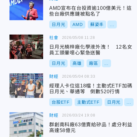
AMD宣布在台投資逾100億美元！這
些台廠供應鏈被點名了
日月光
AMD
蘇姿丰
...
社會
2026/05/08 11:28
日月光楠梓廠化學液外洩！ 12名女
員工頭暈噁心緊急送醫
日月光
高雄
廠區
...
財經
2026/05/04 08:33
經理人卡位這18檔！主動式ETF加碼
日月光、華通等 倒數520行情
台股ETF
主動式ETF
日月光
...
財經
2026/03/24 19:08
群創南科廠63億賣給矽品！處分利益
高達58億元