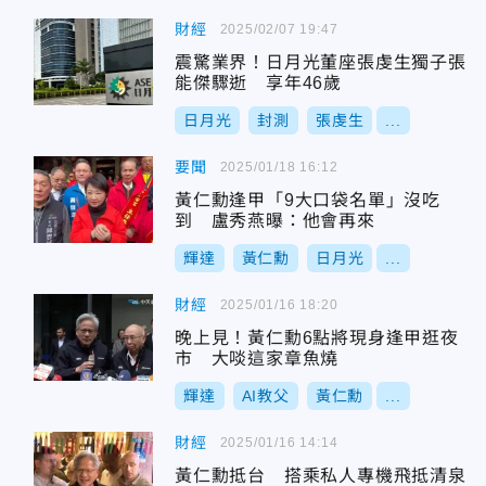
財經
2025/02/07 19:47
震驚業界！日月光董座張虔生獨子張
能傑驟逝 享年46歲
日月光
封測
張虔生
...
要聞
2025/01/18 16:12
黃仁勳逢甲「9大口袋名單」沒吃
到 盧秀燕曝：他會再來
輝達
黃仁勳
日月光
...
財經
2025/01/16 18:20
晚上見！黃仁勳6點將現身逢甲逛夜
市 大啖這家章魚燒
輝達
AI教父
黃仁勳
...
財經
2025/01/16 14:14
黃仁勳抵台 搭乘私人專機飛抵清泉