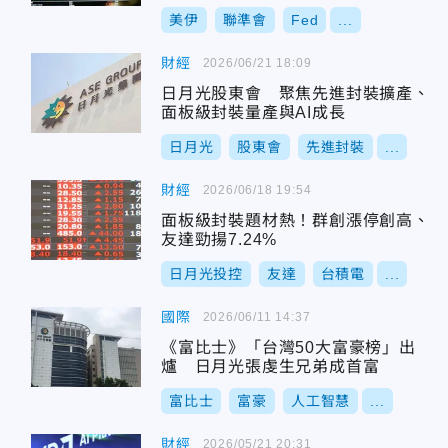
美伊
聯準會
Fed
...
財經
2026/06/21 18:09
日月光股東會 聚焦先進封裝擴產、
面板級封裝量產與AI成長
日月光
股東會
先進封裝
...
財經
2026/06/18 19:54
面板級封裝題材熱！群創漲停創高、
友達勁揚7.24%
日月光投控
友達
台積電
...
國際
2026/06/11 14:37
《富比士》「台灣50大富豪榜」出
爐 日月光張虔生兄弟成首富
富比士
富豪
人工智慧
...
財經
2026/05/21 20:31