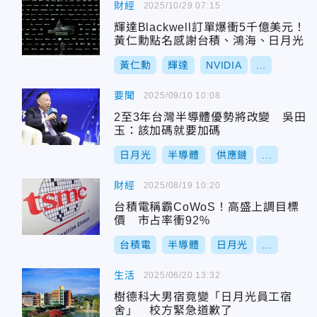
財經
2025/10/29 07:15
輝達Blackwell訂單爆衝5千億美元！
黃仁勳點名感謝台積、鴻海、日月光
黃仁勳
輝達
NVIDIA
...
要聞
2025/09/10 10:08
2至3年台灣半導體優勢將改變 吳田
玉：該加碼就要加碼
日月光
半導體
供應鏈
...
財經
2025/08/19 10:20
台積電稱霸CoWoS！高盛上調目標
價 市占率衝92％
台積電
半導體
日月光
...
生活
2025/06/20 13:32
樹德科大男宿竟變「日月光員工宿
舍」 校方緊急道歉了