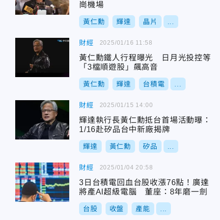
崗機場
黃仁勳
輝達
晶片
...
財經
2025/01/16 11:58
黃仁勳鐵人行程曝光 日月光投控等
「3檔順遊股」飆高音
黃仁勳
輝達
台積電
...
財經
2025/01/15 14:00
輝達執行長黃仁勳抵台首場活動曝：
1/16赴矽品台中新廠揭牌
輝達
黃仁勳
矽品
...
財經
2025/01/04 20:58
3日台積電回血台股收漲76點！廣達
將產AI超級電腦 董座：8年磨一劍
台股
收盤
產能
...