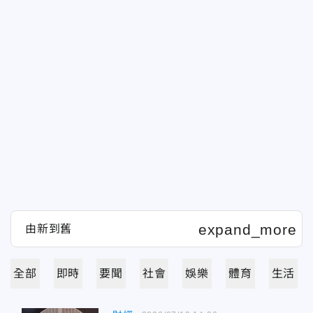
全部
即時
要聞
社會
娛樂
體育
生活