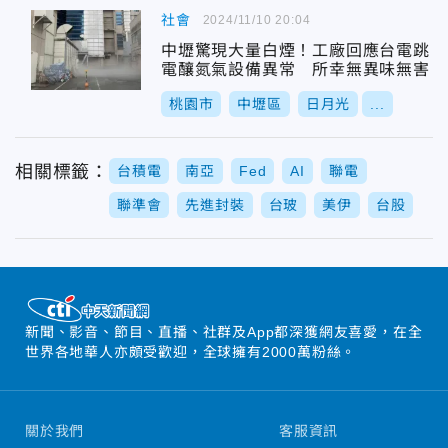
社會
2024/11/10 20:04
中壢驚現大量白煙！工廠回應台電跳
電釀氮氣設備異常 所幸無異味無害
桃園市
中壢區
日月光
...
相關標籤：
台積電
南亞
Fed
AI
聯電
聯準會
先進封裝
台玻
美伊
台股
新聞、影音、節目、直播、社群及App都深獲網友喜愛，在全
世界各地華人亦頗受歡迎，全球擁有2000萬粉絲。
關於我們
客服資訊