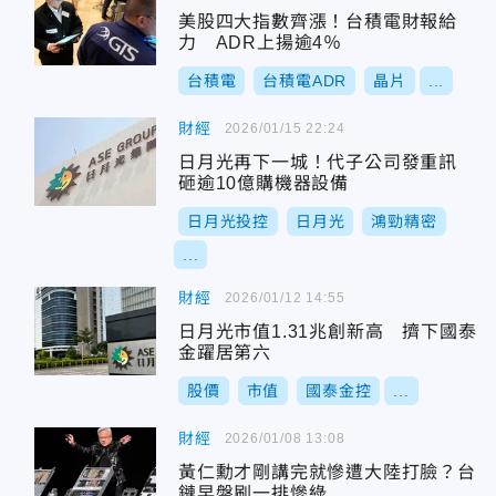
美股四大指數齊漲！台積電財報給
力 ADR上揚逾4％
台積電
台積電ADR
晶片
...
財經
2026/01/15 22:24
日月光再下一城！代子公司發重訊
砸逾10億購機器設備
日月光投控
日月光
鴻勁精密
...
財經
2026/01/12 14:55
日月光市值1.31兆創新高 擠下國泰
金躍居第六
股價
市值
國泰金控
...
財經
2026/01/08 13:08
黃仁勳才剛講完就慘遭大陸打臉？台
鏈早盤刷一排慘綠