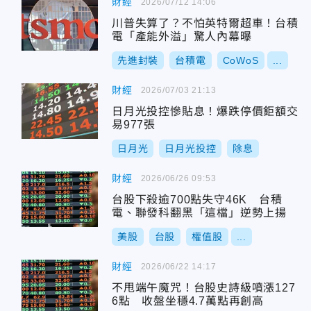
財經
2026/07/12 14:06
川普失算了？不怕英特爾超車！台積
電「產能外溢」驚人內幕曝
先進封裝
台積電
CoWoS
...
財經
2026/07/03 21:13
日月光投控慘貼息！爆跌停價鉅額交
易977張
日月光
日月光投控
除息
財經
2026/06/26 09:53
台股下殺逾700點失守46K 台積
電、聯發科翻黑「這檔」逆勢上揚
美股
台股
權值股
...
財經
2026/06/22 14:17
不甩端午魔咒！台股史詩級噴漲127
6點 收盤坐穩4.7萬點再創高