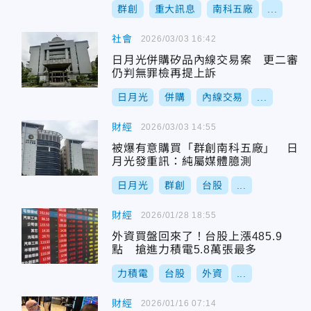
群創
重大訊息
南科五廠
...
社會
2026/03/03 16:42
日月光併購矽品內線交易案 更二審
仍判無罪檢再提上訴
日月光
併購
內線交易
...
財經
2026/03/03 14:55
被爆有意購買「群創南科五廠」 日
月光發重訊：純屬媒體臆測
日月光
群創
台股
...
財經
2026/01/28 18:55
外資買盤回來了！台股上漲485.9
點 搶進力積電5.8萬張最多
力積電
台股
外資
...
財經
2026/01/16 07:14