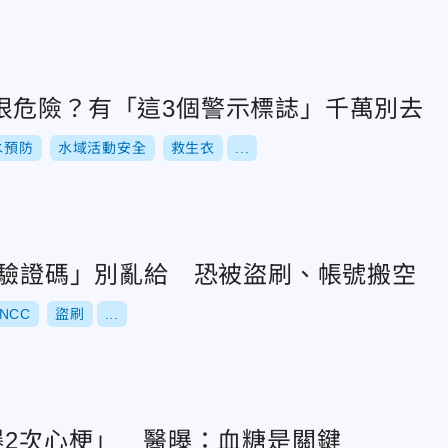
很危險？有「這3個警示標誌」千萬別去
水預防
水域活動安全
救生衣
...
TP驗證碼」別亂給 恐被盜刷、帳號搬空
NCC
盜刷
...
爆2次心梗」 醫曝：血糖是關鍵