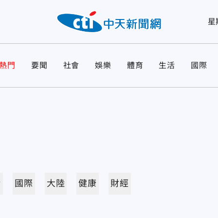
星
熱門
要聞
社會
娛樂
體育
生活
國際
活
國際
大陸
健康
財經