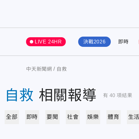
LIVE 24HR
決戰2026
即時
中天新聞網
自救
自救
相關報導
有
40
項結果
全部
即時
要聞
社會
娛樂
體育
生