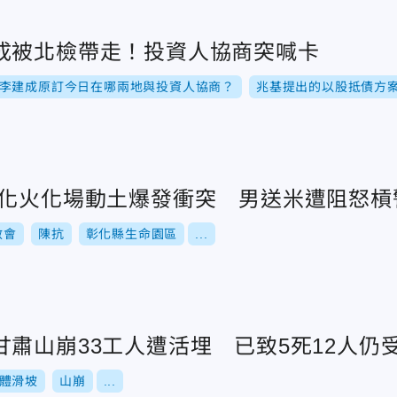
成被北檢帶走！投資人協商突喊卡
李建成原訂今日在哪兩地與投資人協商？
兆基提出的以股抵債方
彰化火化場動土爆發衝突 男送米遭阻怒槓
救會
陳抗
彰化縣生命園區
...
肅山崩33工人遭活埋 已致5死12人仍
體滑坡
山崩
...