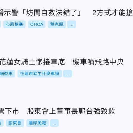
醫示警「坊間自救法錯了」 2方式才能
心肌梗塞
OHCA
葉克膜
...
！花蓮女騎士慘捲車底 機車噴飛路中央
廂型車
花蓮市發生什麼車禍
...
股票下市 股東會上董事長郭台強致歉
強
股東會
離岸風電
...