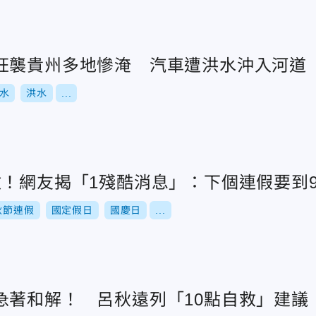
狂襲貴州多地慘淹 汽車遭洪水沖入河道
水
洪水
...
數！網友揭「1殘酷消息」：下個連假要到
秋節連假
國定假日
國慶日
...
急著和解！ 呂秋遠列「10點自救」建議