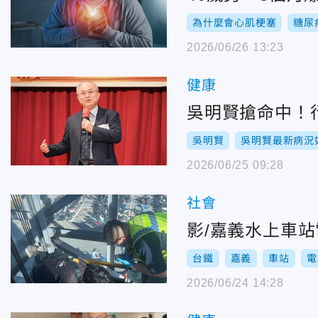
為什麼會心肌梗塞
糖尿
2026/06/26 13:23
健康
吳明賢搶命中！
吳明賢
吳明賢最新病況
2026/06/25 09:28
社會
影/嘉義水上車
台鐵
嘉義
車站
電
2026/06/24 14:28