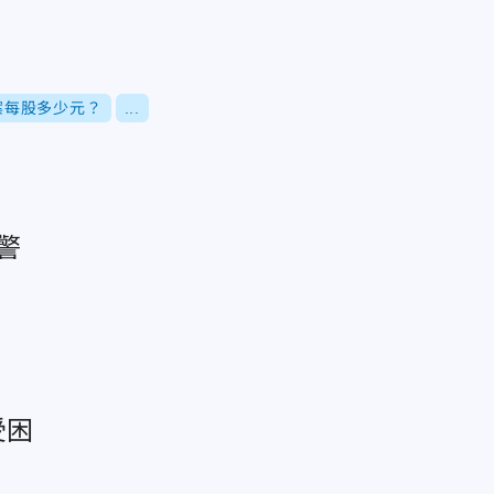
案每股多少元？
...
警
受困