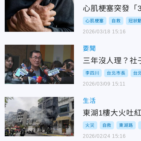
心肌梗塞突發「
心肌梗塞
自救
冠狀
2026/03/18 15:16
要聞
三年沒人理？社
李四川
台北市長
台
2026/03/09 15:11
生活
東湖1樓大火吐
火災
自救
東湖路
2026/02/24 15:16