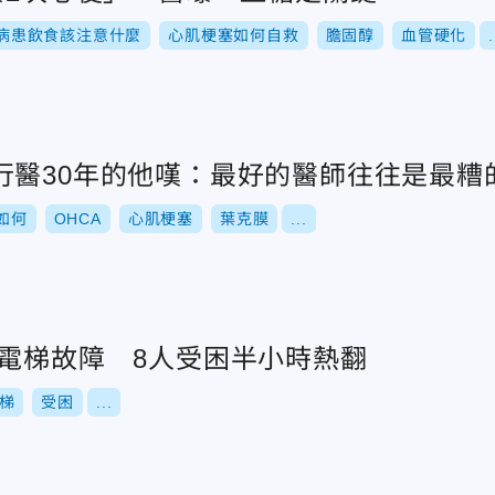
病患飲食該注意什麼
心肌梗塞如何自救
膽固醇
血管硬化
.
行醫30年的他嘆：最好的醫師往往是最糟
如何
OHCA
心肌梗塞
葉克膜
...
站電梯故障 8人受困半小時熱翻
梯
受困
...