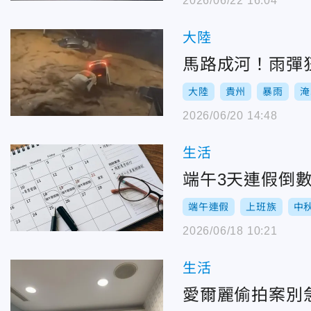
2026/06/22 16:04
大陸
馬路成河！雨彈
大陸
貴州
暴雨
淹
2026/06/20 14:48
生活
端午3天連假倒
端午連假
上班族
中
2026/06/18 10:21
生活
愛爾麗偷拍案別