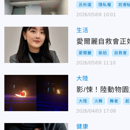
呂秋遠
隱私權
妨害
2026/05/09 10:01
生活
愛爾麗自救會正
愛爾麗
偷拍
自救會
2026/05/08 11:10
大陸
影/悚！陸動物
大陸
火舞
舞者
起
2026/04/03 17:08
健康