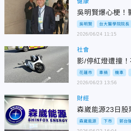
健康
吳明賢爆心梗！
吳明賢
台大醫學院院長
2026/06/24 11:15
社會
影/停紅燈遭撞
花蓮市
車禍
機車
2026/06/23 13:56
財經
森崴能源23日
森崴能源
下市
郭台