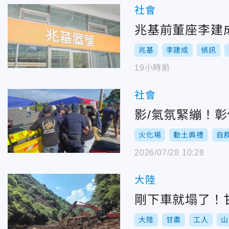
社會
兆基前董座李建
兆基
李建成
偵訊
19小時前
社會
影/氣氛緊繃！
火化場
動土典禮
自
2026/07/28 10:28
大陸
剛下車就塌了！甘
大陸
甘肅
工人
山