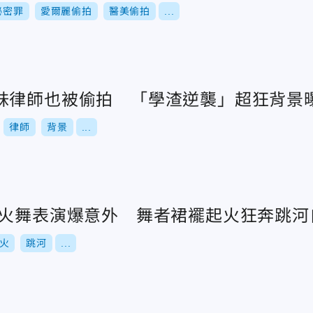
秘密罪
愛爾麗偷拍
醫美偷拍
...
妹律師也被偷拍 「學渣逆襲」超狂背景
律師
背景
...
園火舞表演爆意外 舞者裙襬起火狂奔跳河
火
跳河
...