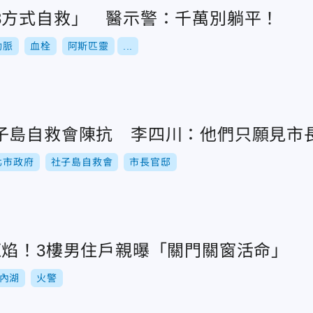
3方式自救」 醫示警：千萬別躺平！
動脈
血栓
阿斯匹靈
...
子島自救會陳抗 李四川：他們只願見市
北市政府
社子島自救會
市長官邸
紅焰！3樓男住戶親曝「關門關窗活命」
內湖
火警