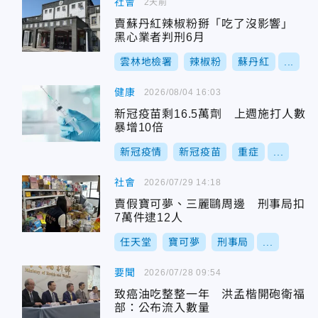
社會
2天前
賣蘇丹紅辣椒粉掰「吃了沒影響」
黑心業者判刑6月
雲林地檢署
辣椒粉
蘇丹紅
...
健康
2026/08/04 16:03
新冠疫苗剩16.5萬劑 上週施打人數
暴增10倍
新冠疫情
新冠疫苗
重症
...
社會
2026/07/29 14:18
賣假寶可夢、三麗鷗周邊 刑事局扣
7萬件逮12人
任天堂
寶可夢
刑事局
...
要聞
2026/07/28 09:54
致癌油吃整整一年 洪孟楷開砲衛福
部：公布流入數量