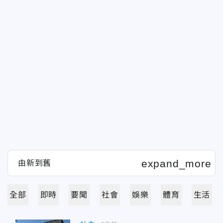
全部
即時
要聞
社會
娛樂
體育
生活