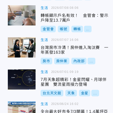
生活
2026/07/08 08:06
轉帳顯示戶名有效！ 金管會：警示
戶降至13.7萬戶
金管會
帳號
轉帳
...
生活
2026/07/07 16:06
台灣房市冷清！房仲進入淘汰賽 一
年蒸發163家
房市
房仲業
內政部
...
生活
2026/07/01 09:19
7月天象超精彩！金星閃耀、月球伴
星團 雙流星雨接力登場
台北天文館
天象
金星
...
生活
2026/06/24 16:02
全台最大好市多7/3開幕！1.4萬坪亞