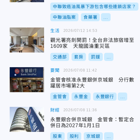
中聯致癌油風暴下游包含哪些連鎖店家？
中聯油脂案
食藥署
...
生活
2026/07/12 14:53
觀光署亮劍開罰！全台非法旅宿增至
1609家 天龍國淪重災區
交通部
套房
罰鍰
...
要聞
2026/07/08 11:42
金管會核准永豐銀併京城銀 分行數
躍居市場第2大
金管會
永豐金
永豐銀行
...
財經
2026/07/08 11:36
永豐銀合併京城銀 金管會：暫定合
併日為2027年1月1日
股東
股利
京城銀
...