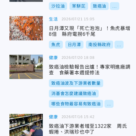
沙拉油
苯駢芘
致癌油
...
生活
2026/07/21 15:05
日月潭又現「死亡泡泡」！魚虎暴增
8倍 縣府電撈6千尾
魚虎
日月潭
南投縣政府
...
健康
2026/07/20 18:08
致癌油檢驗報告出爐！專家明進廠調
查 食藥署本週提修法
致癌油波及下游業者數量
消基會怎麼建議致癌油
哪些食物最容易有致癌油
...
健康
2026/07/16 15:42
致癌油下游業者增至1322家 周氏
蝦捲、洪瑞珍也中了