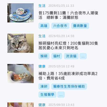
生活
2026/01/25 11:33
昔175攤剩11攤！六合夜市人潮復
活 總幹事：滿攤狀態
高雄
六合夜市
攤商數量
生活
2026/01/20 14:56
猴硐貓村亮紅燈！200隻貓剩30隻
居民憂心未來只剩地名
猴硐
貓村
流浪貓
...
健康
2025/10/16 12:49
補助上路！35歲前凍卵成功率高2
倍、費用省4成
凍卵
醫療性生育保存補助
生殖醫學
...
健康
2025/09/30 13:43