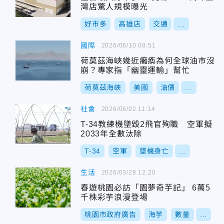
灣店驚人規模曝光
好市多
高雄店
交通
...
國際
2026/06/10 08:51
荷莫茲海峽幾近癱瘓為何全球油市沒
崩？專家指「幽靈運輸」幫忙
荷莫茲海峽
美國
油價
...
社會
2026/06/02 11:14
T-34教練機墜毀2飛官殉職 空軍擬
2033年全數汰除
T-34
空軍
墜機身亡
...
生活
2026/03/28 12:20
春遊桃園必訪「園夢奇芋記」 6萬5
千株彩芋浪漫登場
桃園市政府廣告
海芋
數量
...